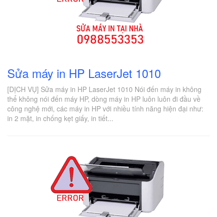
Sửa máy in HP LaserJet 1010
[DỊCH VỤ] Sửa máy in HP LaserJet 1010 Nói đến máy in không
thể không nói đến máy HP, dòng máy in HP luôn luôn đi đầu về
công nghệ mới, các máy in HP với nhiều tính năng hiện đại như:
in 2 mặt, in chống kẹt giấy, in tiết...