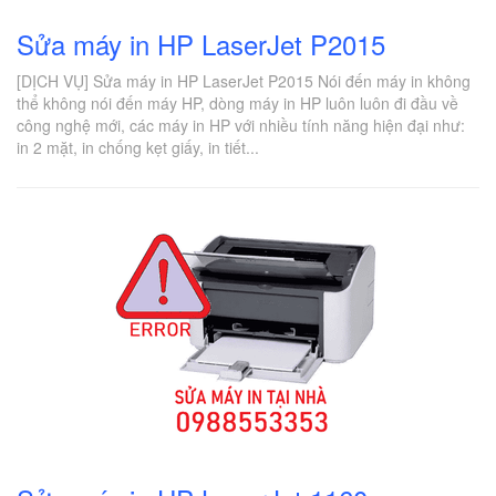
Sửa máy in HP LaserJet P2015
[DỊCH VỤ] Sửa máy in HP LaserJet P2015 Nói đến máy in không
thể không nói đến máy HP, dòng máy in HP luôn luôn đi đầu về
công nghệ mới, các máy in HP với nhiều tính năng hiện đại như:
in 2 mặt, in chống kẹt giấy, in tiết...