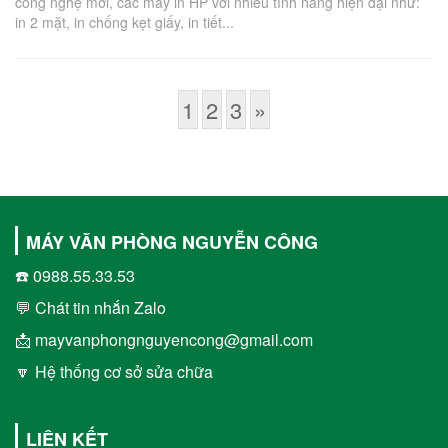
công nghệ mới, các máy in HP với nhiều tính năng hiện đại như:
in 2 mặt, in chống kẹt giấy, in tiết...
1
2
3
»
MÁY VĂN PHÒNG NGUYỄN CÔNG
☎️ 0988.55.33.53
💬 Chát tin nhắn Zalo
📩 mayvanphongnguyencong@gmail.com
🔽 Hệ thống cơ sở sửa chữa
LIÊN KẾT