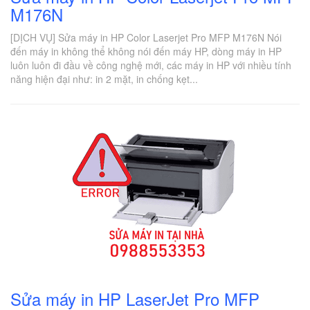
M176N
[DỊCH VỤ] Sửa máy in HP Color Laserjet Pro MFP M176N Nói
đến máy in không thể không nói đến máy HP, dòng máy in HP
luôn luôn đi đầu về công nghệ mới, các máy in HP với nhiều tính
năng hiện đại như: in 2 mặt, in chống kẹt...
Sửa máy in HP LaserJet Pro MFP