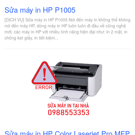
Sửa máy in HP P1005
[DỊCH VỤ] Sửa máy in HP P1005 Nói đến máy in không thể không
nói đến máy HP, dòng máy in HP luôn luôn đi đầu về công nghệ
mới, các máy in HP với nhiều tính năng hiện đại như: in 2 mặt, in
chống kẹt giấy, in tiết kiệm...
Sửa máy in HP Color Laserjet Pro MFP