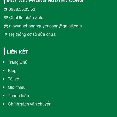
MÁY VĂN PHÒNG NGUYỄN CÔNG
☎️ 0988.55.33.53
💬 Chát tin nhắn Zalo
📩 mayvanphongnguyencong@gmail.com
🔽 Hệ thống cơ sở sửa chữa
LIÊN KẾT
Trang Chủ
Blog
Tải về
Giới thiệu
Thanh toán
Chính sách vận chuyển