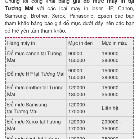
Chúng tôi công khai bảng
giá đổ mực máy in tại
với các loại máy in laser HP, Canon,
Tương Mai
Samsung, Brother, Xerox, Panasonic, Epson các bạn
tham khảo bảng báo giá đổ mực dưới đây nên các bạn
có thể yên tâm tham khảo.
Hãng máy in
Mực in đen
Mực in màu
Đổ mực canon tại Tương
90000 -
160000 -
Mai
150000
280000
90000 -
150000 -
Đổ mực HP tại Tương Mai
150000
280000
Đổ mực brother tại Tương
120000 -
150000 -
Mai
180000
350000
Đổ mực Samsung
120000 -
Liên hệ
tại Tương Mai
170000
Đổ mực Xerox tại Tương
120000 -
200000 -
Mai
170000
350000
Đổ mực ricoh tại Tương
120000 -
350000 -