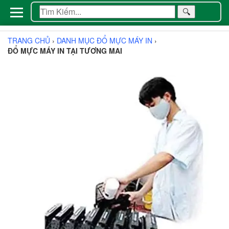
🔍
TRANG CHỦ
›
DANH MỤC ĐỔ MỰC MÁY IN
›
ĐỔ MỰC MÁY IN TẠI TƯƠNG MAI