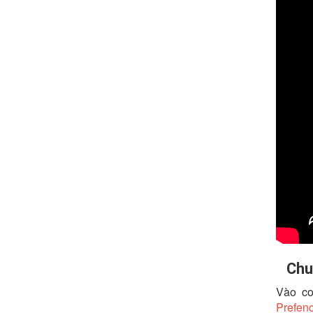
Chuy
Vào co
Prefen