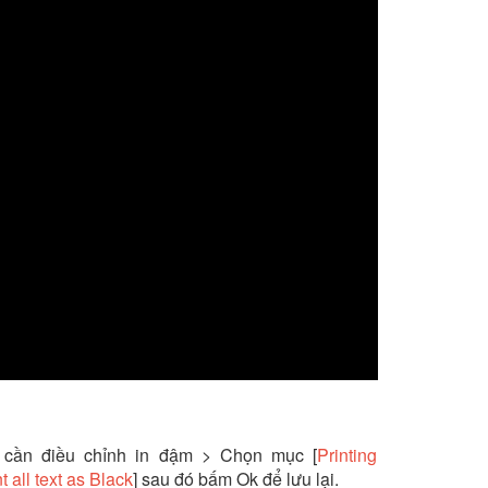
n cần điều chỉnh in đậm > Chọn mục [
Printing
t all text as Black
] sau đó bấm Ok để lưu lại.