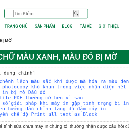
🔍
TRANG CHỦ
SẢN PHẨM
BLOG
TẢI VỀ
GIỚI THIỆU
BỊ MỜ
 CHỮ MÀU XANH, MÀU ĐỎ BỊ MỜ
i dung chính]
chênh lệch màu sắc khi được mã hóa ra màu đen
 photocopy khó khăn trong việc nhận diện nét 
 in bị mờ Dấu đỏ
file PDF thường mờ hơn vì sao
 số giải pháp khi máy in gặp tình trạng bị in
eo hướng dẫn chỉnh tăng độ đậm máy in
yển chế độ Print all text as Black
 trình sửa chữa máy in chúng tôi thường nhận được câu hỏi củ