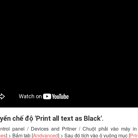
ển chế độ 'Print all text as Black'
.
ntrol panel / Devices and Pritner / Chuột phải vào máy i
ces
] > Bấm tab [
Andvanced
] > Sau đó tích vào ô vuông mục [
Prin