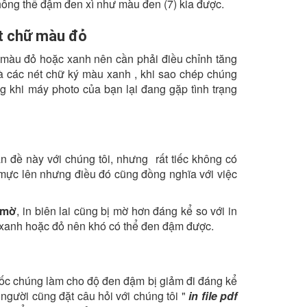
ông thể đậm đen xì như màu đen (7) kia được.
t chữ màu đỏ
 màu đỏ hoặc xanh nên cần phải điều chỉnh tăng
là các nét chữ ký màu xanh , khi sao chép chúng
ng khi máy photo của bạn lại đang gặp tình trạng
 đề này với chúng tôi, nhưng rất tiếc không có
p mực lên nhưng điều đó cũng đồng nghĩa với việc
 mờ
, in biên lai cũng bị mờ hơn đáng kể so với in
u xanh hoặc đỏ nên khó có thể đen đậm được.
 gốc chúng làm cho độ đen đậm bị giảm đi đáng kể
người cũng đặt câu hỏi với chúng tôi "
in file pdf