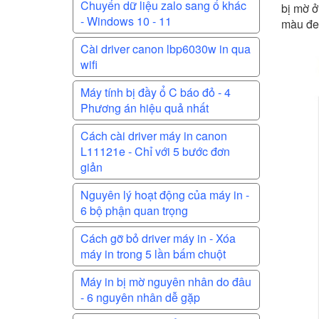
Chuyển dữ liệu zalo sang ổ khác
bị mờ ở
- Windows 10 - 11
màu đen
Cài driver canon lbp6030w in qua
wifi
Máy tính bị đầy ổ C báo đỏ - 4
Phương án hiệu quả nhất
Cách cài driver máy in canon
L11121e - Chỉ với 5 bước đơn
giản
Nguyên lý hoạt động của máy in -
6 bộ phận quan trọng
Cách gỡ bỏ driver máy in - Xóa
máy in trong 5 lần bấm chuột
Máy in bị mờ nguyên nhân do đâu
- 6 nguyên nhân dễ gặp