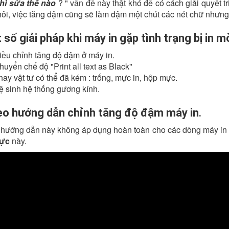
thì sửa thế nào
? " vấn đề này thật khó để có cách giải quyết t
hôi, việc tăng đậm cũng sẽ làm đậm một chút các nét chữ nhưn
 số giải pháp khi máy in gặp tình trạng bị in 
iều chỉnh tăng độ đậm ở máy in.
huyển chế độ "Print all text as Black"
hay vật tư có thể đã kém : trống, mực in, hộp mực.
ệ sinh hệ thống gương kính.
eo hướng dẫn chỉnh tăng độ đậm máy in
.
 hướng dẫn này không áp dụng hoàn toàn cho các dòng máy in
ực
này.