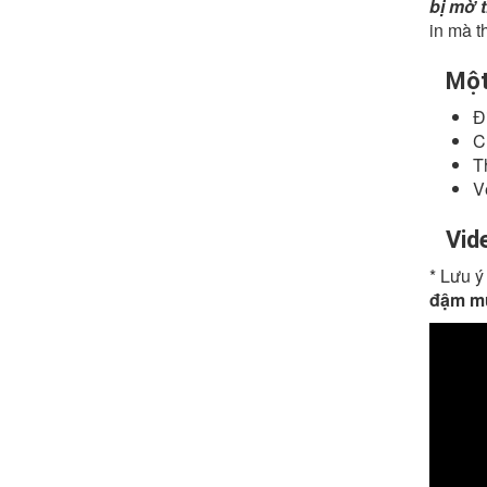
bị mờ 
in mà t
Một
Đ
C
T
V
Vid
* Lưu ý
đậm m