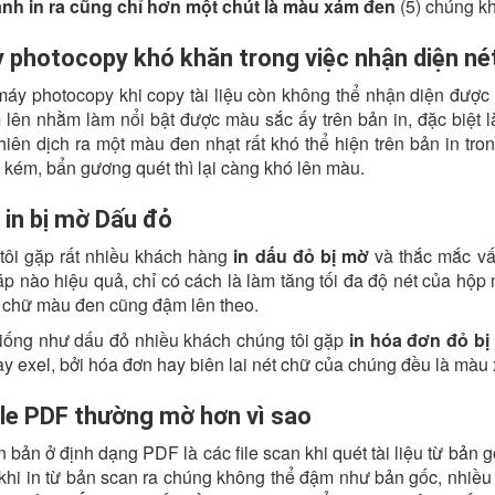
nh in ra cũng chỉ hơn một chút là màu xám đen
(5) chúng kh
 photocopy khó khăn trong việc nhận diện né
áy photocopy khi copy tài liệu còn không thể nhận diện được
lên nhằm làm nổi bật được màu sắc ấy trên bản in, đặc biệt 
iên dịch ra một màu đen nhạt rất khó thể hiện trên bản in tro
n kém, bẩn gương quét thì lại càng khó lên màu.
 in bị mờ Dấu đỏ
tôi gặp rất nhiều khách hàng
in dấu đỏ bị mờ
và thắc mắc vấn
áp nào hiệu quả, chỉ có cách là làm tăng tối đa độ nét của hộ
 chữ màu đen cũng đậm lên theo.
iống như dấu đỏ nhiều khách chúng tôi gặp
in hóa đơn đỏ bị
y exel, bởi hóa đơn hay biên lai nét chữ của chúng đều là mà
file PDF thường mờ hơn vì sao
 bản ở định dạng PDF là các file scan khi quét tài liệu từ bản
khi in từ bản scan ra chúng không thể đậm như bản gốc, nhiều 