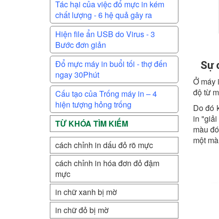
Tác hại của việc đổ mực in kém
chất lượng - 6 hệ quả gây ra
Hiện file ẩn USB do Virus - 3
Bước đơn giản
Đổ mực máy in buổi tối - thợ đến
Sự 
ngay 30Phút
Ở máy i
độ từ 
Cấu tạo của Trống máy in – 4
hiện tượng hỏng trống
Do đó k
in "giả
TỪ KHÓA TÌM KIẾM
màu đó
một màu
cách chỉnh in dấu đỏ rõ mực
cách chỉnh in hóa đơn đỏ đậm
mực
in chữ xanh bị mờ
in chữ đỏ bị mờ