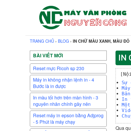
TRANG CHỦ
›
BLOG
›
IN CHỮ MÀU XANH, MÀU ĐỎ 
BÀI VIẾT MỚI
IN
Reset mực Ricoh sp 230
[Nộ
Máy in không nhận lệnh in - 4
Sự 
Bước là in được
Máy
Bản
In màu tối hơn trên màn hình - 3
In 
nguyên nhân chính gây nên
Một
Vid
Reset máy in epson bằng Adjprog
Chu
- 5 Phút là máy chạy
Qua quá