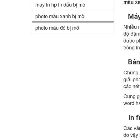
màu xa
máy in hp in dấu bị mờ
photo màu xanh bị mờ
Máy
Nhiều m
photo màu đỏ bị mờ
độ đậm 
được ph
trống i
Bản
Chúng 
giải ph
các nét
Cũng g
word ha
In 
Các văn
do vậy 