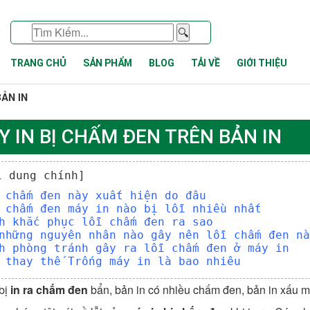
🔍
TRANG CHỦ
SẢN PHẨM
BLOG
TẢI VỀ
GIỚI THIỆU
BẢN IN
Y IN BỊ CHẤM ĐEN TRÊN BẢN IN
i dung chính]
 chấm đen này xuất hiện do đâu
 chấm đen máy in nào bị lỗi nhiều nhất
h khắc phục lỗi chấm đen ra sao
những nguyên nhân nào gây nên lỗi chấm đen nà
h phòng tránh gây ra lỗi chấm đen ở máy in
 thay thế Trống máy in là bao nhiêu
bị
in ra chấm đen
bẩn, bản in có nhiều chấm đen, bản in xấu m