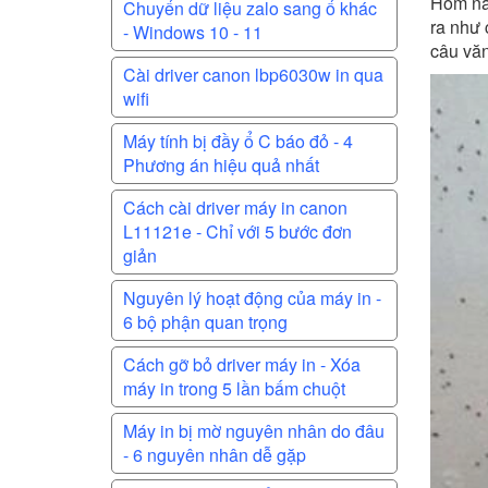
Hôm nay
Chuyển dữ liệu zalo sang ổ khác
ra như 
- Windows 10 - 11
câu văn
Cài driver canon lbp6030w in qua
wifi
Máy tính bị đầy ổ C báo đỏ - 4
Phương án hiệu quả nhất
Cách cài driver máy in canon
L11121e - Chỉ với 5 bước đơn
giản
Nguyên lý hoạt động của máy in -
6 bộ phận quan trọng
Cách gỡ bỏ driver máy in - Xóa
máy in trong 5 lần bấm chuột
Máy in bị mờ nguyên nhân do đâu
- 6 nguyên nhân dễ gặp