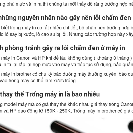
ng phủ mực và in ra thì chúng ta mới thấy dõ ràng trường hợp nà
những nguyên nhân nào gây nên lỗi chấm đen
biết trong máy in có rất nhiều chi tiết, bộ phận nên trường hợp bị 
do lô sấy bị xước, lô cao su bị lỗi. Nhưng các trường hợp này xảy
h phòng tránh gây ra lỗi chấm đen ở máy in
 máy in Canon và HP khi để lâu không dùng ( khoảng 3 tháng ) 
 in ta lại lắp lại hộp mực vào máy và tiếp tục sử dụng, bảo quả
 máy in brother có chu kỳ bảo dưỡng máy thường xuyên, bảo qu
 vào trong máy có thể làm xước trống.
 thay thế Trống máy in là bao nhiêu
g model máy mà có giá thay thế khác nhau giá thay trống Canon
n và HP dao động từ 150K - 250K, Trống máy in brother có giá 