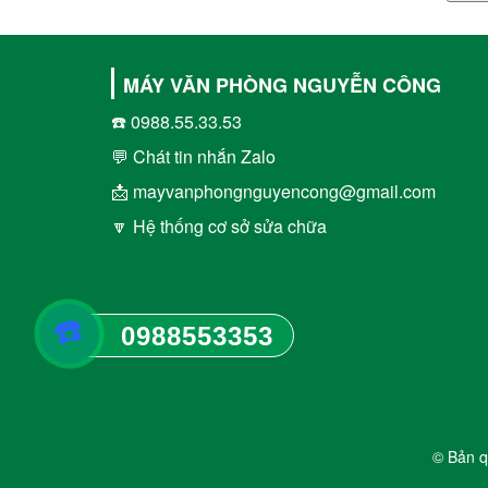
MÁY VĂN PHÒNG NGUYỄN CÔNG
☎️ 0988.55.33.53
💬 Chát tin nhắn Zalo
📩 mayvanphongnguyencong@gmail.com
🔽 Hệ thống cơ sở sửa chữa
☎️
0988553353
© Bản q