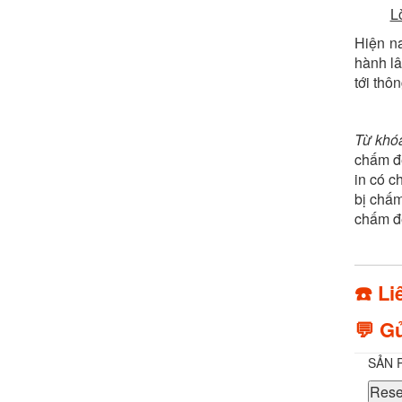
Lờ
Hiện na
hành lâ
tới thô
Từ khóa
chấm đe
in có c
bị chấm
chấm đe
☎️ Li
💬 Gử
SẢN 
Rese