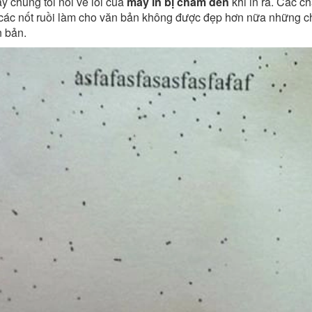
 chúng tôi nói về lỗi của
máy in bị chấm đen
khi in ra. Các c
các nốt ruồi làm cho văn bản không được đẹp hơn nữa những ch
 bản.