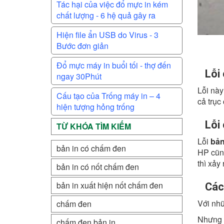
Tác hại của việc đổ mực in kém
chất lượng - 6 hệ quả gây ra
Hiện file ẩn USB do Virus - 3
Bước đơn giản
Đổ mực máy in buổi tối - thợ đến
Lỗi
ngay 30Phút
Lỗi này
Cấu tạo của Trống máy in – 4
cả trục
hiện tượng hỏng trống
Lỗi
TỪ KHÓA TÌM KIẾM
Lỗi
bản
bản in có chấm đen
HP cũng
thì xảy 
bản in có nốt chấm đen
bản in xuất hiện nốt chấm đen
Các
Với nh
chấm đen
Nhưng n
chấm đen bản in