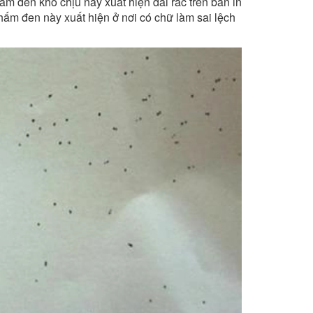
hấm đen khó chịu này xuất hiện dải rác trên bản in
ấm đen này xuất hiện ở nơi có chữ làm sai lệch