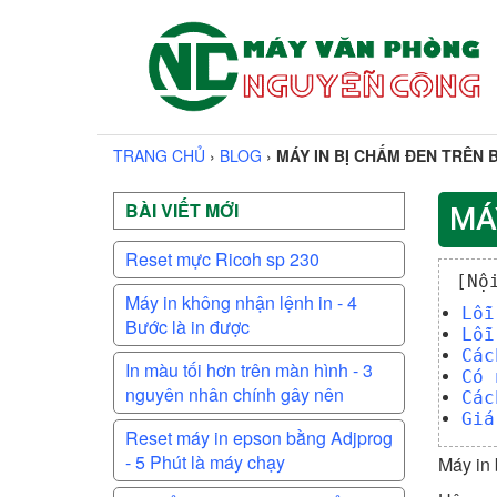
TRANG CHỦ
›
BLOG
›
MÁY IN BỊ CHẤM ĐEN TRÊN 
BÀI VIẾT MỚI
MÁ
Reset mực Ricoh sp 230
[Nộ
Máy in không nhận lệnh in - 4
Lỗi
Bước là in được
Lỗi
Các
In màu tối hơn trên màn hình - 3
Có 
nguyên nhân chính gây nên
Các
Giá
Reset máy in epson bằng Adjprog
- 5 Phút là máy chạy
Máy in 