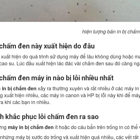
hiện tượng bản in bị chấ
 chấm đen này xuất hiện do đâu
 xuất hiện do quá trình sử dụng máy để lâu không dùng hoặc má
 cao su. Lúc đầu xuất hiện lác đác vài chấm đen sau đó càng ng
 chấm đen máy in nào bị lỗi nhiều nhất
 in bị chấm đen
xảy ra thường xuyên và rất nhiều ở các máy in
 xuất hiện nhiều, các máy in canon và HP bị lỗi này khi để má
ra khi các bạn in nhiều.
h khắc phục lỗi chấm đen ra sao
ững
máy in bị chấm đen
ít hoặc do cáu bẩn trên trống in có thể 
hững máy bị xước do trống và xuất hiện quá nhiều, các vết rất