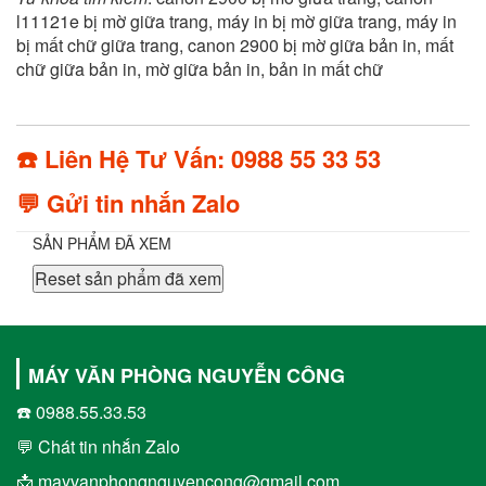
l11121e bị mờ giữa trang, máy in bị mờ giữa trang, máy in
bị mất chữ giữa trang, canon 2900 bị mờ giữa bản in, mất
chữ giữa bản in, mờ giữa bản in, bản in mất chữ
☎️ Liên Hệ Tư Vấn: 0988 55 33 53
💬 Gửi tin nhắn Zalo
SẢN PHẨM ĐÃ XEM
Reset sản phẩm đã xem
MÁY VĂN PHÒNG NGUYỄN CÔNG
☎️ 0988.55.33.53
💬 Chát tin nhắn Zalo
📩 mayvanphongnguyencong@gmail.com