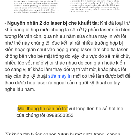
-
Nguyên nhân 2 do laser bị che khuất tia
: Khi đã loại trừ
khả năng bị hộp mực chúng ta sẽ xử lý phần laser nếu hiện
tượng lỗi vẫn còn, qua nhiều năm sửa chữa máy in với lỗi
như thế này chúng tôi đúc kết lại rất nhiều trường hợp bị
kiến hoặc gián chui vào hộp gương laser làm cho tia laser
không bắn vào bề mặt trống do vậy khu vực đó sẽ mất chữ,
nhiều lúc vết mờ ở vị trí khác nhau do con gián hoặc kiến
bò sang vị trí khác làm thay đổi vị trí vết mờ, khắc phục lỗi
này cần thợ kỹ thuật
sửa máy in
mới có thể làm được bởi để
tháo được hộp laser ra ngoài cần người kỹ thuật có tay
nghề lâu năm.
|
Mọi thông tin cần hỗ trợ
vui lòng liên hệ số hotline
của chúng tôi 0988553353
Từ khóa tìm kiếm
: canon 2900 bị mờ giữa trang, canon