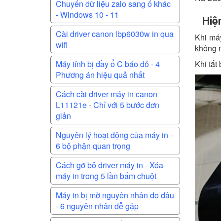
Chuyển dữ liệu zalo sang ổ khác
- Windows 10 - 11
Hiệ
Cài driver canon lbp6030w in qua
Khi máy
wifi
không n
Máy tính bị đầy ổ C báo đỏ - 4
Khi tắt
Phương án hiệu quả nhất
Cách cài driver máy in canon
L11121e - Chỉ với 5 bước đơn
giản
Nguyên lý hoạt động của máy in -
6 bộ phận quan trọng
Cách gỡ bỏ driver máy in - Xóa
máy in trong 5 lần bấm chuột
Máy in bị mờ nguyên nhân do đâu
- 6 nguyên nhân dễ gặp