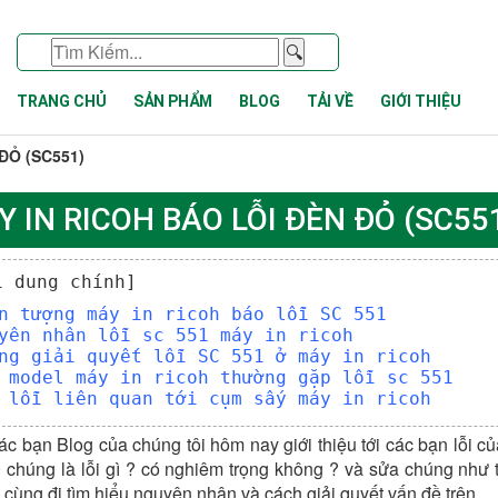
🔍
TRANG CHỦ
SẢN PHẨM
BLOG
TẢI VỀ
GIỚI THIỆU
ĐỎ (SC551)
Y IN RICOH BÁO LỖI ĐÈN ĐỎ (SC55
i dung chính]
n tượng máy in ricoh báo lỗi SC 551
yên nhân lỗi sc 551 máy in ricoh
ng giải quyết lỗi SC 551 ở máy in ricoh
 model máy in ricoh thường gặp lỗi sc 551
 lỗi liên quan tới cụm sấy máy in ricoh
c bạn Blog của chúng tôi hôm nay giới thiệu tới các bạn lỗi củ
chúng là lỗi gì ? có nghiêm trọng không ? và sửa chúng như
cùng đi tìm hiểu nguyên nhân và cách giải quyết vấn đề trên.