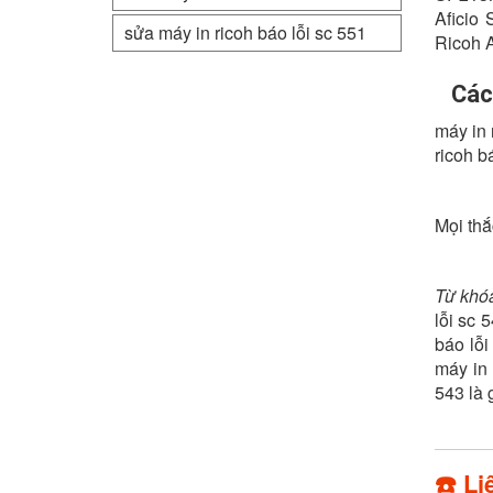
Aficio
sửa máy in ricoh báo lỗi sc 551
Ricoh 
Các 
máy in 
ricoh b
Mọi thắ
Từ khóa
lỗi sc 
báo lỗi
máy in 
543 là g
☎️ Li