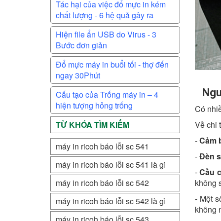
Tác hại của việc đổ mực in kém
chất lượng - 6 hệ quả gây ra
Hiện file ẩn USB do Virus - 3
Bước đơn giản
Đổ mực máy in buổi tối - thợ đến
ngay 30Phút
Ngu
Cấu tạo của Trống máy in – 4
hiện tượng hỏng trống
Có nhiề
Về chi t
TỪ KHÓA TÌM KIẾM
-
Cảm b
máy in ricoh báo lỗi sc 541
-
Đèn s
máy in ricoh báo lỗi sc 541 là gì
-
Cầu c
không 
máy in ricoh báo lỗi sc 542
- Một 
máy in ricoh báo lỗi sc 542 là gì
không n
máy in ricoh báo lỗi sc 543