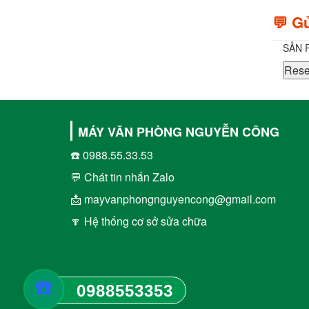
💬 Gử
SẢN 
Rese
MÁY VĂN PHÒNG NGUYỄN CÔNG
☎️ 0988.55.33.53
💬 Chát tin nhắn Zalo
📩 mayvanphongnguyencong@gmail.com
🔽 Hệ thống cơ sở sửa chữa
☎️
0988553353