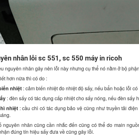
yên nhân lỗi sc 551, sc 550 máy in ricoh
u nguyên nhân gây nên lỗi này nhưng cụ thể nó nằm ở bộ phận 
iết hơn nữa thì có do :
iến nhiệt
: cảm biến nhiệt đo nhiệt độ sấy, nếu bẩn hoặc lỗi có 
ấy
: đèn sấy có tác dụng cấp nhiệt cho sấy nóng, nếu đèn sấy hỏ
hì nhiệt
: cầu chì có tác dụng bảo vệ cũng như truyền tải điệ
sáng.
số nguyên nhân cũng cần nhắc đến cũng có thể do main nguồn
hận đúng tín hiệu sấy đưa về cũng gây lỗi.