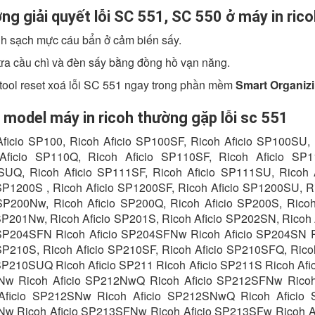
ng giải quyết lỗi SC 551, SC 550 ở máy in rico
nh sạch mực cáu bẩn ở cảm biến sấy.
tra cầu chì và đèn sấy bằng đồng hồ vạn năng.
tool reset xoá lỗi SC 551 ngay trong phần mềm
Smart Organizi
 model máy in ricoh thường gặp lỗi sc 551
Aficio SP100, Ricoh Aficio SP100SF, Ricoh Aficio SP100SU,
Aficio SP110Q, Ricoh Aficio SP110SF, Ricoh Aficio SP1
UQ, Ricoh Aficio SP111SF, Ricoh Aficio SP111SU, Ricoh 
 SP1200S , Ricoh Aficio SP1200SF, Ricoh Aficio SP1200SU, Ri
 SP200Nw, Ricoh Aficio SP200Q, Ricoh Aficio SP200S, Rico
 SP201Nw, Ricoh Aficio SP201S, Ricoh Aficio SP202SN, Ricoh
 SP204SFN Ricoh Aficio SP204SFNw Ricoh Aficio SP204SN Ri
 SP210S, Ricoh Aficio SP210SF, Ricoh Aficio SP210SFQ, Ric
 SP210SUQ Ricoh Aficio SP211 Ricoh Aficio SP211S Ricoh Afi
w Ricoh Aficio SP212NwQ Ricoh Aficio SP212SFNw Rico
Aficio SP212SNw Ricoh Aficio SP212SNwQ Ricoh Aficio 
w Ricoh Aficio SP213SFNw Ricoh Aficio SP213SFw Ricoh A