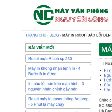
TRANG CHỦ
›
BLOG
›
MÁY IN RICOH BÁO LỖI ĐÈN 
BÀI VIẾT MỚI
MÁ
Reset mực Ricoh sp 230
[Nộ
Máy in không nhận lệnh in - 4
Hiệ
Bước là in được
Ngu
Hướ
In màu tối hơn trên màn hình - 3
Các
nguyên nhân chính gây nên
Các
Reset máy in epson bằng Adjprog
Chào cá
- 5 Phút là máy chạy
SC 550 
Hà Bắc 