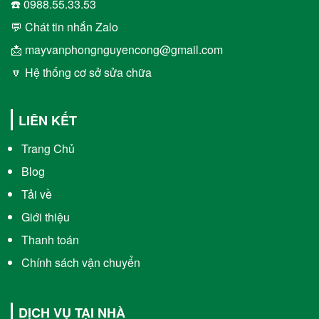
☎️ 0988.55.33.53
💬 Chát tin nhắn Zalo
📩 mayvanphongnguyencong@gmail.com
🔽 Hệ thống cơ sở sửa chữa
LIÊN KẾT
Trang Chủ
Blog
Tải về
Giới thiệu
Thanh toán
Chính sách vận chuyển
DỊCH VỤ TẠI NHÀ