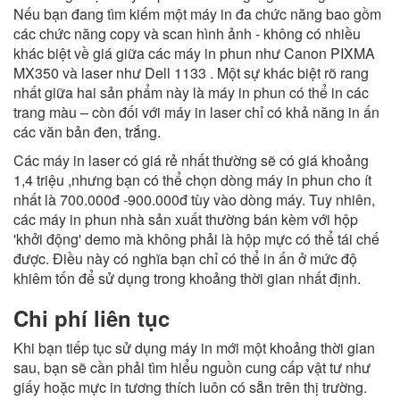
Nếu bạn đang tìm kiếm một máy in đa chức năng bao gồm
các chức năng copy và scan hình ảnh - không có nhiều
khác biệt về giá giữa các máy in phun như Canon PIXMA
MX350 và laser như Dell 1133 . Một sự khác biệt rõ rang
nhất giữa hai sản phẩm này là máy in phun có thể in các
trang màu – còn đối với máy in laser chỉ có khả năng in ấn
các văn bản đen, trắng.
Các máy in laser có giá rẻ nhất thường sẽ có giá khoảng
1,4 triệu ,nhưng bạn có thể chọn dòng máy in phun cho ít
nhất là 700.000đ -900.000đ tùy vào dòng máy. Tuy nhiên,
các máy in phun nhà sản xuất thường bán kèm với hộp
'khởi động' demo mà không phải là hộp mực có thể tái chế
được. Điều này có nghĩa bạn chỉ có thể in ấn ở mức độ
khiêm tốn để sử dụng trong khoảng thời gian nhất định.
Chi phí liên tục
Khi bạn tiếp tục sử dụng máy in mới một khoảng thời gian
sau, bạn sẽ cần phải tìm hiểu nguồn cung cấp vật tư như
giấy hoặc mực in tương thích luôn có sẵn trên thị trường.