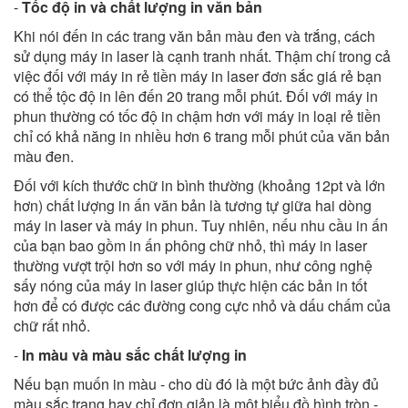
-
Tốc độ in và chất lượng in văn bản
Khi nói đến in các trang văn bản màu đen và trắng, cách
sử dụng máy in laser là cạnh tranh nhất. Thậm chí trong cả
việc đối với máy in rẻ tiền máy in laser đơn sắc giá rẻ bạn
có thể tộc độ in lên đến 20 trang mỗi phút. Đối với máy in
phun thường có tốc độ in chậm hơn với máy in loại rẻ tiền
chỉ có khả năng in nhiều hơn 6 trang mỗi phút của văn bản
màu đen.
Đối với kích thước chữ in bình thường (khoảng 12pt và lớn
hơn) chất lượng in ấn văn bản là tương tự giữa hai dòng
máy in laser và máy in phun. Tuy nhiên, nếu nhu cầu in ấn
của bạn bao gồm in ấn phông chữ nhỏ, thì máy in laser
thường vượt trội hơn so với máy in phun, như công nghệ
sấy nóng của máy in laser giúp thực hiện các bản in tốt
hơn để có được các đường cong cực nhỏ và dấu chấm của
chữ rất nhỏ.
-
In màu và màu sắc chất lượng in
Nếu bạn muốn in màu - cho dù đó là một bức ảnh đầy đủ
màu sắc trang hay chỉ đơn giản là một biểu đồ hình tròn -