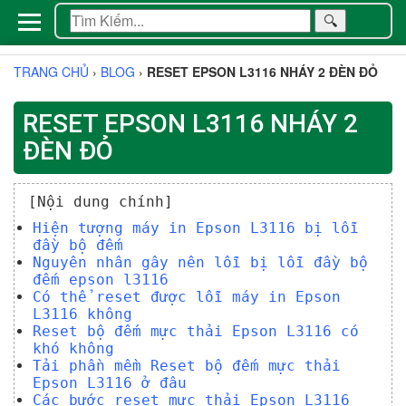
🔍
TRANG CHỦ
›
BLOG
›
RESET EPSON L3116 NHÁY 2 ĐÈN ĐỎ
RESET EPSON L3116 NHÁY 2
ĐÈN ĐỎ
[Nội dung chính]
Hiện tượng máy in Epson L3116 bị lỗi
đầy bộ đếm
Nguyên nhân gây nên lỗi bị lỗi đầy bộ
đếm epson l3116
Có thể reset được lỗi máy in Epson
L3116 không
Reset bộ đếm mực thải Epson L3116 có
khó không
Tải phần mềm Reset bộ đếm mực thải
Epson L3116 ở đâu
Các bước reset mực thải Epson L3116