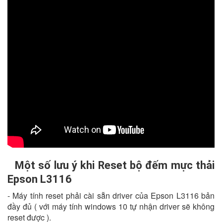
Một số lưu ý khi Reset bộ đếm mực thải
Epson L3116
- Máy tính reset phải cài sẵn driver của Epson L3116 bản
đầy đủ ( với máy tính windows 10 tự nhận driver sẽ không
reset được ).