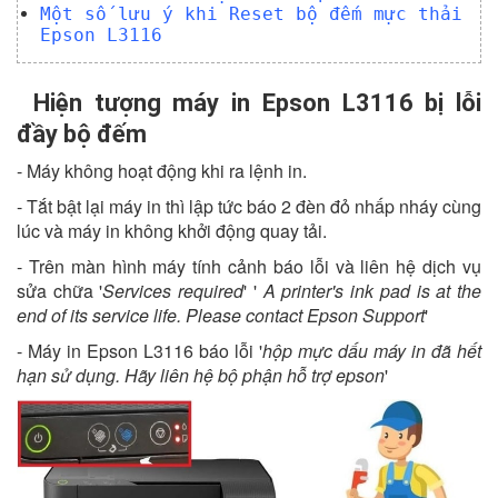
Một số lưu ý khi Reset bộ đếm mực thải
Epson L3116
Hiện tượng máy in Epson L3116 bị lỗi
đầy bộ đếm
- Máy không hoạt động khi ra lệnh in.
- Tắt bật lại máy in thì lập tức báo 2 đèn đỏ nhấp nháy cùng
lúc và máy in không khởi động quay tải.
- Trên màn hình máy tính cảnh báo lỗi và liên hệ dịch vụ
sửa chữa '
Services required
' '
A printer's ink pad is at the
end of its service life. Please contact Epson Support
'
- Máy in Epson L3116 báo lỗi '
hộp mực dấu máy in đã hết
hạn sử dụng. Hãy liên hệ bộ phận hỗ trợ epson
'