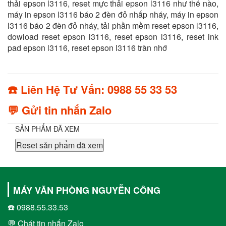
thải epson l3116, reset mực thải epson l3116 như thế nào,
máy in epson l3116 báo 2 đèn đỏ nhấp nháy, máy in epson
l3116 báo 2 đèn đỏ nháy, tải phần mềm reset epson l3116,
dowload reset epson l3116, reset epson l3116, reset ink
pad epson l3116, reset epson l3116 tràn nhớ
☎️ Liên Hệ Tư Vấn: 0988 55 33 53
💬 Gửi tin nhắn Zalo
SẢN PHẨM ĐÃ XEM
Reset sản phẩm đã xem
MÁY VĂN PHÒNG NGUYỄN CÔNG
☎️ 0988.55.33.53
💬 Chát tin nhắn Zalo