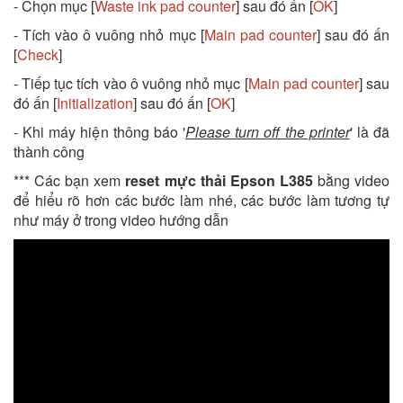
- Chọn mục [
Waste ink pad counter
] sau đó ấn [
OK
]
- Tích vào ô vuông nhỏ mục [
Main pad counter
] sau đó ấn
[
Check
]
- Tiếp tục tích vào ô vuông nhỏ mục [
Main pad counter
] sau
đó ấn [
Initialization
] sau đó ấn [
OK
]
- Khi máy hiện thông báo '
Please turn off the printer
' là đã
thành công
*** Các bạn xem
reset mực thải Epson L385
bằng video
để hiểu rõ hơn các bước làm nhé, các bước làm tương tự
như máy ở trong video hướng dẫn