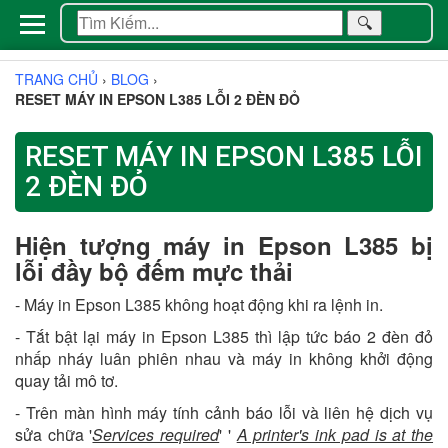
🔍
TRANG CHỦ
›
BLOG
›
RESET MÁY IN EPSON L385 LỖI 2 ĐÈN ĐỎ
RESET MÁY IN EPSON L385 LỖI
2 ĐÈN ĐỎ
Hiện tượng máy in Epson L385 bị
lỗi đầy bộ đếm mực thải
- Máy in Epson L385 không hoạt động khi ra lệnh in.
- Tắt bật lại máy in Epson L385 thì lập tức báo 2 đèn đỏ
nhấp nháy luân phiên nhau và máy in không khởi động
quay tải mô tơ.
- Trên màn hình máy tính cảnh báo lỗi và liên hệ dịch vụ
sửa chữa '
Services required
' '
A printer's ink pad is at the