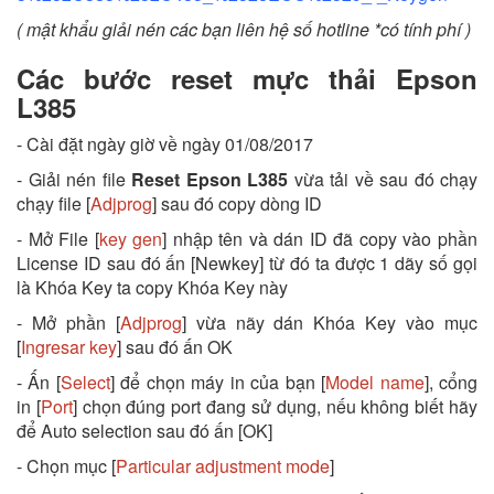
( mật khẩu giải nén các bạn liên hệ số hotline *có tính phí )
Các bước reset mực thải Epson
L385
- Cài đặt ngày giờ về ngày 01/08/2017
- Giải nén file
Reset Epson L385
vừa tải về sau đó chạy
chạy file [
Adjprog
] sau đó copy dòng ID
- Mở File [
key gen
] nhập tên và dán ID đã copy vào phần
License ID sau đó ấn [Newkey] từ đó ta được 1 dãy số gọi
là Khóa Key ta copy Khóa Key này
- Mở phần [
Adjprog
] vừa nãy dán Khóa Key vào mục
[
Ingresar key
] sau đó ấn OK
- Ấn [
Select
] để chọn máy in của bạn [
Model name
], cổng
in [
Port
] chọn đúng port đang sử dụng, nếu không biết hãy
để Auto selection sau đó ấn [OK]
- Chọn mục [
Particular adjustment mode
]