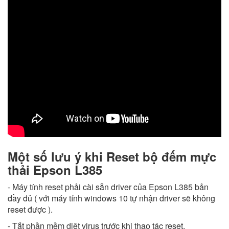
Một số lưu ý khi Reset bộ đếm mực
thải Epson L385
- Máy tính reset phải cài sẵn driver của Epson L385 bản
đầy đủ ( với máy tính windows 10 tự nhận driver sẽ không
reset được ).
- Tắt phần mềm diệt virus trước khi thao tác reset.