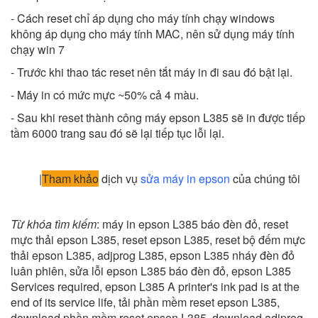
- Cách reset chỉ áp dụng cho máy tính chạy windows
không áp dụng cho máy tính MAC, nên sử dụng máy tính
chạy win 7
- Trước khi thao tác reset nên tắt máy in đi sau đó bật lại.
- Máy in có mức mực ~50% cả 4 màu.
- Sau khi reset thành công máy epson L385 sẽ in được tiếp
tầm 6000 trang sau đó sẽ lại tiếp tục lỗi lại.
|
Tham khảo
dịch vụ
sửa máy in epson
của chúng tôi
Từ khóa tìm kiếm
: máy in epson L385 báo đèn đỏ, reset
mực thải epson L385, reset epson L385, reset bộ đếm mực
thải epson L385, adjprog L385, epson L385 nháy đèn đỏ
luân phiên, sửa lỗi epson L385 báo đèn đỏ, epson L385
Services required, epson L385 A printer's ink pad is at the
end of its service life, tải phần mềm reset epson L385,
download phần mềm reset epson L385, download adjprog