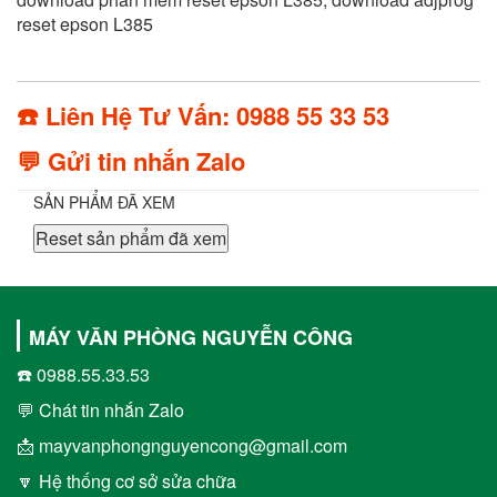
reset epson L385
☎️ Liên Hệ Tư Vấn: 0988 55 33 53
💬 Gửi tin nhắn Zalo
SẢN PHẨM ĐÃ XEM
Reset sản phẩm đã xem
MÁY VĂN PHÒNG NGUYỄN CÔNG
☎️ 0988.55.33.53
💬 Chát tin nhắn Zalo
📩 mayvanphongnguyencong@gmail.com
🔽 Hệ thống cơ sở sửa chữa