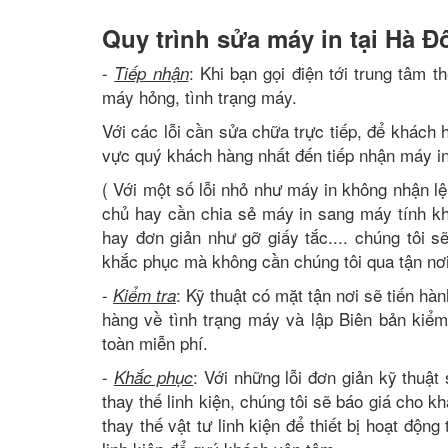
Quy trình sửa máy in tại Hà Đ
-
: Khi bạn gọi điện tới trung tâm t
Tiếp nhận
máy hỏng, tình trạng máy.
Với các lỗi cần sửa chữa trực tiếp, để khách 
vực quý khách hàng nhất đến tiếp nhận máy in 
( Với một số lỗi nhỏ như máy in không nhận lệ
chủ hay cần chia sẻ máy in sang máy tính kh
hay đơn giản như gỡ giấy tắc.... chúng tôi s
khắc phục mà không cần chúng tôi qua tận nơ
-
: Kỹ thuật có mặt tận nơi sẽ tiến hà
Kiểm tra
hàng về tình trạng máy và lập Biên bản kiể
toàn miễn phí.
-
: Với những lỗi đơn giản kỹ thuật
Khắc phục
thay thế linh kiện, chúng tôi sẽ báo giá cho 
thay thế vật tư linh kiện để thiết bị hoạt độn