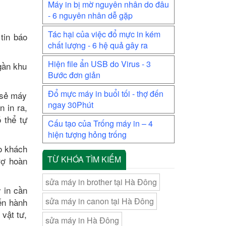
Máy in bị mờ nguyên nhân do đâu
- 6 nguyên nhân dễ gặp
Tác hại của việc đổ mực in kém
 tin báo
chất lượng - 6 hệ quả gây ra
Hiện file ẩn USB do Virus - 3
 gần khu
Bước đơn giản
Đổ mực máy in buổi tối - thợ đến
a sẻ máy
ngay 30Phút
 in ra,
 thể tự
Cấu tạo của Trống máy in – 4
hiện tượng hỏng trống
ho khách
TỪ KHÓA TÌM KIẾM
rợ hoàn
sửa máy in brother tại Hà Đông
y in cần
sửa máy in canon tại Hà Đông
iến hành
 vật tư,
sửa máy in Hà Đông