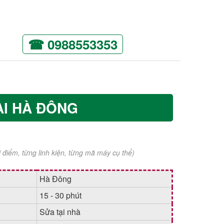
☎ 0988553353
ẠI HÀ ĐÔNG
ời điểm, từng linh kiện, từng mã máy cụ thể)
Hà Đông
15 - 30 phút
Sửa tại nhà