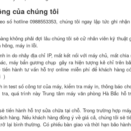
ông của chúng tôi
heo số hotline 0988553353, chúng tôi ngay lập tức ghi nhận
hàng không phải đợi lâu chúng tôi sẽ cử nhân viên kỹ thuật
hỏng, máy in lỗi.
nh in do nhảy địa chỉ IP, mất kết nối với máy chủ, mất chi
ác, máy bẩn gương chụp gây ra hiện tượng kẻ chỉ trên bản
ẽ tiến hành tư vấn hỗ trợ online miễn phí để khách hàng có
i )
nh in test số công tơ của máy, kiểm tra máy in, thông báo c
m tra, quá trình này Trung tâm máy văn phòng Hà Bắc hỗ t
 sẽ tiến hành hỗ trợ sửa chữa tại chỗ. Trong trường hợp má
khách hàng. Nếu khách hàng đồng ý về giá cả, chúng tôi sẽ t
g trở lại bình thường. Có phiếu bàn giao và thời hạn bảo hành