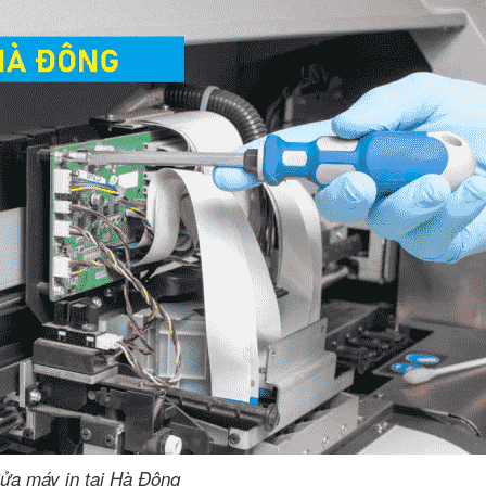
ửa máy in tại Hà Đông