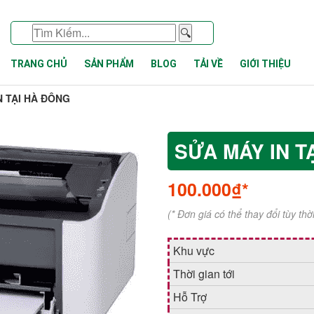
🔍
TRANG CHỦ
SẢN PHẨM
BLOG
TẢI VỀ
GIỚI THIỆU
N TẠI HÀ ĐÔNG
SỬA MÁY IN T
100.000₫*
(* Đơn giá có thể thay đổi tùy th
Khu vực
Thời gian tới
Hỗ Trợ