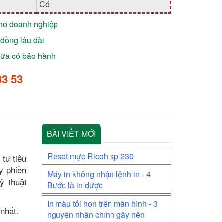
Có
cho doanh nghiệp
đồng lâu dài
chữa có bảo hành
33 53
BÀI VIẾT MỚI
Reset mực Ricoh sp 230
tư tiêu
y phiền
Máy in không nhận lệnh in - 4
ỹ thuật
Bước là in được
In màu tối hơn trên màn hình - 3
nhất.
nguyên nhân chính gây nên