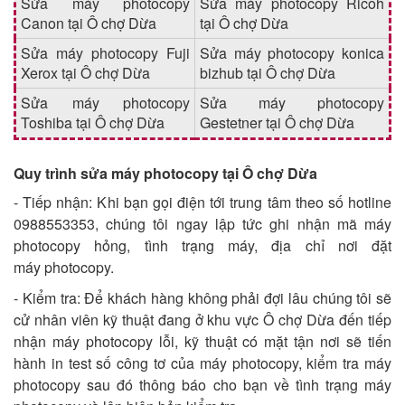
Sửa máy photocopy
Sửa máy photocopy Ricoh
Canon tại Ô chợ Dừa
tại Ô chợ Dừa
Sửa máy photocopy Fuji
Sửa máy photocopy konica
Xerox tại Ô chợ Dừa
bizhub tại Ô chợ Dừa
Sửa máy photocopy
Sửa máy photocopy
Toshiba tại Ô chợ Dừa
Gestetner tại Ô chợ Dừa
Quy trình sửa máy photocopy tại Ô chợ Dừa
- Tiếp nhận: Khi bạn gọi điện tới trung tâm theo số hotline
0988553353, chúng tôi ngay lập tức ghi nhận mã máy
photocopy hỏng, tình trạng máy, địa chỉ nơi đặt
máy photocopy.
- Kiểm tra: Để khách hàng không phải đợi lâu chúng tôi sẽ
cử nhân viên kỹ thuật đang ở khu vực Ô chợ Dừa đến tiếp
nhận máy photocopy lỗi, kỹ thuật có mặt tận nơi sẽ tiến
hành in test số công tơ của máy photocopy, kiểm tra máy
photocopy sau đó thông báo cho bạn về tình trạng máy