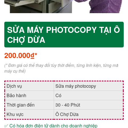
SỬA MÁY PHOTOCOPY TẠI Ô
CHỢ DỪA
200.000₫*
(* Đơn giá có thể thay đổi tùy thời điểm, từng linh kiện, từng mã
máy cụ thể)
Dịch vụ
Sửa máy photocopy
Bảo hành
Có
Thời gian đến
30 - 40 Phút
Khu vực
Ô Chợ Dừa
✅ Có hóa đơn điện tử dành cho doanh nghiệp