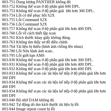
003-751 Dung lượng PANTHER không đủ
003-752 Không thể scan ở độ phân giải 600 DPI..
003-753 Không thể scan ở độ phân giải lớn hơn 300 DPI...
003-754 Lỗi có thể phục hồi S2X
003-755 Lỗi Command S2X
003-756 Lỗi Command S2X
003-757 Không thể scan ở ñộ phân giải lớn hơn 400 DPI.
003-760 Lỗi về cách thiết lập scan
003-761 Kích thước khay giấy không đúng.
003-763 Không tìm thấy sơ đồ điều chỉnh
003-764 Tài liệu bị thiếu (hình ảnh chồng lên nhau)
003-780 Lỗi Nén hình ảnh scan..
003-795 Lỗi giới hạn AMS
003-930 Không thể scan ở độ phân giải lớn hơn 300 DPI..
003-931 Không thể scan ở độ phân giải lớn hơn 400 DPI..
003-932 Không thể scan ở độ phân giải lớn hơn 600 DPI.
003-933 Không thể scan các tài liệu kế tiếp ở độ phân giải lớn hơn
300 DPI
003-934 Không thể scan các tài liệu kế tiếp ở độ phân giải lớn hơn
400 DPI
003-934 Không thể scan các tài liệu kế tiếp ở độ phân giải lớn hơn
600 DPI
003-940 Bộ nhớ DAM không đủ
003-942 Tự động dò tìm kích thước tài liệu bị lỗi
003-944 Image repeat count bị lỗi