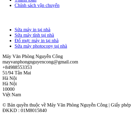
Chính sách vận chuyển
DỊCH VỤ TẠI NHÀ
Sửa máy in tại nhà
Sửa máy tính tại nhà
Đổ mực máy in tại nhà
Sửa máy photocopy tại nhà
Máy Văn Phòng Nguyễn Công
mayvanphongnguyencong@gmail.com
+84988553353
51/94 Tân Mai
Hà Nội
Hà Nội
10000
Việt Nam
© Bản quyền thuộc về Máy Văn Phòng Nguyễn Công | Giấy phép
ĐKKD : 01M8015840