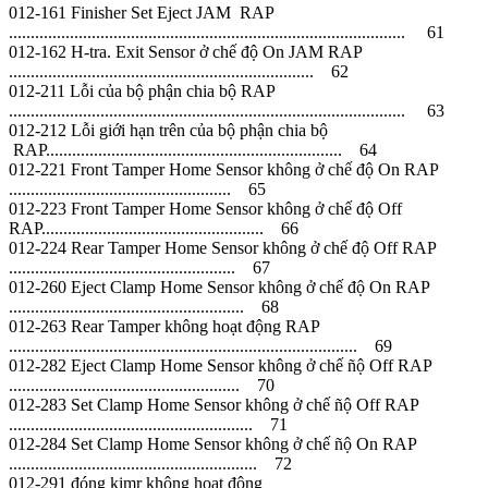
012-161 Finisher Set Eject JAM RAP
........................................................................................... 61
012-162 H-tra. Exit Sensor ở chế độ On JAM RAP
...................................................................... 62
012-211 Lỗi của bộ phận chia bộ RAP
........................................................................................... 63
012-212 Lỗi giới hạn trên của bộ phận chia bộ
RAP.................................................................... 64
012-221 Front Tamper Home Sensor không ở chế độ On RAP
................................................... 65
012-223 Front Tamper Home Sensor không ở chế độ Off
RAP................................................... 66
012-224 Rear Tamper Home Sensor không ở chế độ Off RAP
.................................................... 67
012-260 Eject Clamp Home Sensor không ở chế độ On RAP
...................................................... 68
012-263 Rear Tamper không hoạt động RAP
................................................................................ 69
012-282 Eject Clamp Home Sensor không ở chế ñộ Off RAP
..................................................... 70
012-283 Set Clamp Home Sensor không ở chế ñộ Off RAP
........................................................ 71
012-284 Set Clamp Home Sensor không ở chế ñộ On RAP
......................................................... 72
012-291 đóng kimr không hoạt động