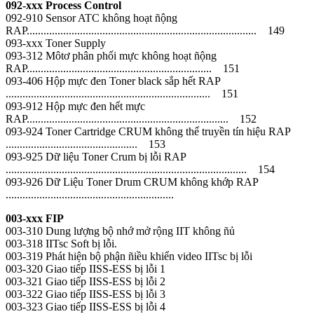
092-xxx Process Control
092-910 Sensor ATC không hoạt ñộng
RAP.................................................................................. 149
093-xxx Toner Supply
093-312 Môtơ phân phối mực không hoạt ñộng
RAP.................................................................. 151
093-406 Hộp mực đen Toner black sắp hết RAP
......................................................................... 151
093-912 Hộp mực đen hết mực
RAP........................................................................ 152
093-924 Toner Cartridge CRUM không thể truyền tín hiệu RAP
............................................... 153
093-925 Dữ liệu Toner Crum bị lỗi RAP
...................................................................................... 154
093-926 Dữ Liệu Toner Drum CRUM không khớp RAP
............................................................
003-xxx FIP
003-310 Dung lượng bộ nhớ mở rộng IIT không ñủ
003-318 IITsc Soft bị lỗi.
003-319 Phát hiện bộ phận ñiều khiển video IITsc bị lỗi
003-320 Giao tiếp IISS-ESS bị lỗi 1
003-321 Giao tiếp IISS-ESS bị lỗi 2
003-322 Giao tiếp IISS-ESS bị lỗi 3
003-323 Giao tiếp IISS-ESS bị lỗi 4