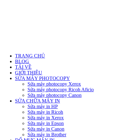
TRANG CHỦ
BLOG
TẢI VỀ
GIỚI THIỆU
SỬA MÁY PHOTOCOPY
Sửa máy photocopy Xerox
Sửa máy photocopy Ricoh Aficio
Sửa máy photocopy Canon
SỬA CHỮA MÁY IN
Sửa máy in HP
Sửa máy in Ricoh
Sửa máy in Xerox
Sửa máy in Epson
Sửa máy in Canon
Sửa máy in Brother