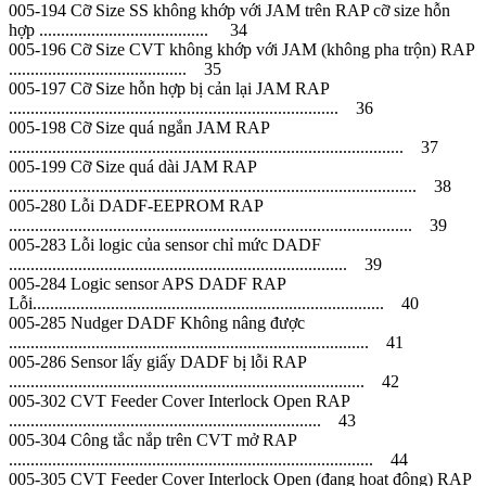
005-194 Cỡ Size SS không khớp với JAM trên RAP cỡ size hỗn
hợp ....................................... 34
005-196 Cỡ Size CVT không khớp với JAM (không pha trộn) RAP
......................................... 35
005-197 Cỡ Size hỗn hợp bị cản lại JAM RAP
............................................................................ 36
005-198 Cỡ Size quá ngắn JAM RAP
........................................................................................... 37
005-199 Cỡ Size quá dài JAM RAP
.............................................................................................. 38
005-280 Lỗi DADF-EEPROM RAP
............................................................................................. 39
005-283 Lỗi logic của sensor chỉ mức DADF
.............................................................................. 39
005-284 Logic sensor APS DADF RAP
Lỗi................................................................................. 40
005-285 Nudger DADF Không nâng được
................................................................................... 41
005-286 Sensor lấy giấy DADF bị lỗi RAP
.................................................................................. 42
005-302 CVT Feeder Cover Interlock Open RAP
........................................................................ 43
005-304 Công tắc nắp trên CVT mở RAP
.................................................................................... 44
005-305 CVT Feeder Cover Interlock Open (đang hoạt động) RAP