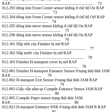
RAP.................................................................................... 73
012-293 đóng kim Front Corner sensor không ở chế ñộ On RAP
............................................... 73
012-294 đóng kim Front Corner sensor không ở chế ñộ Off RAP
.............................................. 74
012-295 đóng kim move sensor không ở chế độ On RAP
........................................................... 75
012-296 đóng kim move sensor không ở chế độ On RAP
........................................................... 76
012-301 Nắp trên của Finisher bị mở RAP
.................................................................................... 77
012-302 Nắp trước của Finisher bị mở RAP
.................................................................................. 78
012-303 Finisher H-transport cover bị mở RAP
............................................................................ 78
012-901 Finisher H-transport Entrance Sensor ở trạng thái tĩnh JAM
RAP................................ 79
012-902 H-transport Exit Sensor ở trạng thái tĩnh JAM RAP
...................................................... 79
012-903 Giấy vẫn nằm tại Compile Entrance Sensor JAM RAP
................................................. 80
012-905 Compile Paper sensor trạng thái tĩnh JAM
RAP............................................................. 80
012-923 H-transport Entrance SNR ở trạng thái tĩnh JAM B RAP
.............................................. 81