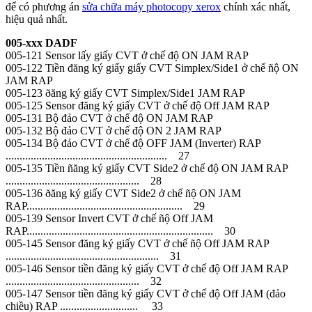
để có phương án
sửa chữa máy photocopy xerox
chính xác nhất,
hiệu quả nhất.
005-xxx DADF
005-121 Sensor lấy giấy CVT ở chế độ ON JAM RAP
005-122 Tiền đăng ký giấy giấy CVT Simplex/Side1 ở chế ñộ ON
JAM RAP
005-123 ðăng ký giấy CVT Simplex/Side1 JAM RAP
005-125 Sensor đăng ký giấy CVT ở chế độ Off JAM RAP
005-131 Bộ đảo CVT ở chế độ ON JAM RAP
005-132 Bộ đảo CVT ở chế độ ON 2 JAM RAP
005-134 Bộ đảo CVT ở chế độ OFF JAM (Inverter) RAP
.......................................................... 27
005-135 Tiền ñăng ký giấy CVT Side2 ở chế độ ON JAM RAP
................................................ 28
005-136 ðăng ký giấy CVT Side2 ở chế ñộ ON JAM
RAP........................................................ 29
005-139 Sensor Invert CVT ở chế ñộ Off JAM
RAP................................................................... 30
005-145 Sensor đăng ký giấy CVT ở chế ñộ Off JAM RAP
....................................................... 31
005-146 Sensor tiền đăng ký giấy CVT ở chế độ Off JAM RAP
................................................ 32
005-147 Sensor tiền đăng ký giấy CVT ở chế độ Off JAM (đảo
chiều) RAP ............................ 33