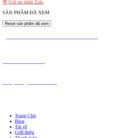
💬 Gửi tin nhắn Zalo
SẢN PHẨM ĐÃ XEM
Reset sản phẩm đã xem
MÁY VĂN PHÒNG NGUYỄN CÔNG
☎️ 0988.55.33.53
💬 Chát tin nhắn Zalo
📩 mayvanphongnguyencong@gmail.com
🔽 Hệ thống cơ sở sửa chữa
LIÊN KẾT
Trang Chủ
Blog
Tải về
Giới thiệu
Thanh toán