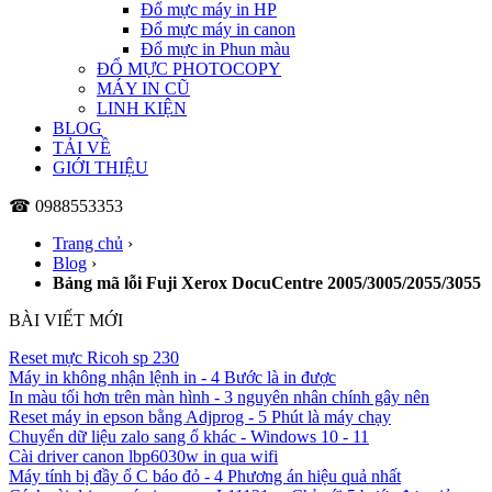
Đổ mực máy in HP
Đổ mực máy in canon
Đổ mực in Phun màu
ĐỔ MỰC PHOTOCOPY
MÁY IN CŨ
LINH KIỆN
BLOG
TẢI VỀ
GIỚI THIỆU
☎ 0988553353
Trang chủ
›
Blog
›
Bảng mã lỗi Fuji Xerox DocuCentre 2005/3005/2055/3055
BÀI VIẾT MỚI
Reset mực Ricoh sp 230
Máy in không nhận lệnh in - 4 Bước là in được
In màu tối hơn trên màn hình - 3 nguyên nhân chính gây nên
Reset máy in epson bằng Adjprog - 5 Phút là máy chạy
Chuyển dữ liệu zalo sang ổ khác - Windows 10 - 11
Cài driver canon lbp6030w in qua wifi
Máy tính bị đầy ổ C báo đỏ - 4 Phương án hiệu quả nhất