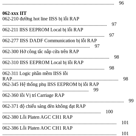
............................................................................................ 96
062-xxx IIT
062-210 đường hot line IISS bị lỗi RAP
...................................................................................... 97
062-211 IISS EEPROM Local bị lỗi RAP
.................................................................................... 97
062-277 IISS DADF Communication bị lỗi RAP
........................................................................ 97
062-300 Hở công tắc nằp cửa trên RAP
........................................................................................ 98
062-310 IISS EEPROM Local bị lỗi RAP
.................................................................................... 98
062-311 Logic phần mềm IISS lỗi
RAP........................................................................................ 98
062-345 Hệ thống phụ IISS EEPROM bị lỗi RAP
....................................................................... 99
062-360 lỗi Vị trí Carriage RAP
.................................................................................................... 99
062-371 độ chiếu sáng đèn không đạt RAP
................................................................................. 100
062-380 Lỗi Platen AGC CH1 RAP
.............................................................................................. 101
062-386 Lỗi Platen AOC CH1 RAP
.............................................................................................. 101