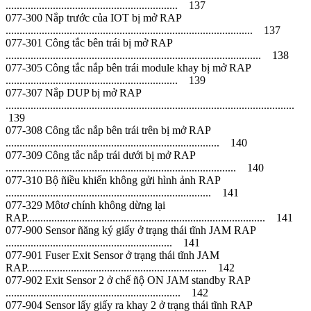
.............................................................. 137
077-300 Nắp trước của IOT bị mở RAP
......................................................................................... 137
077-301 Công tắc bên trái bị mở RAP
............................................................................................ 138
077-305 Công tắc nắp bên trái module khay bị mở RAP
.............................................................. 139
077-307 Nắp DUP bị mở RAP
........................................................................................................
139
077-308 Công tắc nắp bên trái trên bị mở RAP
............................................................................. 140
077-309 Công tắc nắp trái dưới bị mở RAP
................................................................................... 140
077-310 Bộ ñiều khiển không gửi hình ảnh RAP
.......................................................................... 141
077-329 Môtơ chính không dừng lại
RAP...................................................................................... 141
077-900 Sensor ñăng ký giấy ở trạng thái tĩnh JAM RAP
............................................................ 141
077-901 Fuser Exit Sensor ở trạng thái tĩnh JAM
RAP................................................................. 142
077-902 Exit Sensor 2 ở chế ñộ ON JAM standby RAP
............................................................... 142
077-904 Sensor lấy giấy ra khay 2 ở trạng thái tĩnh RAP