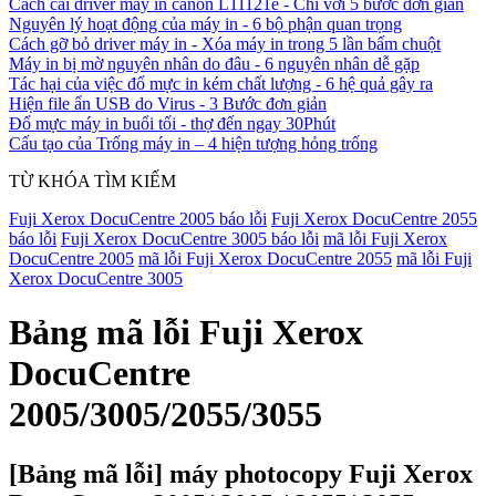
Cách cài driver máy in canon L11121e - Chỉ với 5 bước đơn giản
Nguyên lý hoạt động của máy in - 6 bộ phận quan trọng
Cách gỡ bỏ driver máy in - Xóa máy in trong 5 lần bấm chuột
Máy in bị mờ nguyên nhân do đâu - 6 nguyên nhân dễ gặp
Tác hại của việc đổ mực in kém chất lượng - 6 hệ quả gây ra
Hiện file ẩn USB do Virus - 3 Bước đơn giản
Đổ mực máy in buổi tối - thợ đến ngay 30Phút
Cấu tạo của Trống máy in – 4 hiện tượng hỏng trống
TỪ KHÓA TÌM KIẾM
Fuji Xerox DocuCentre 2005 báo lỗi
Fuji Xerox DocuCentre 2055
báo lỗi
Fuji Xerox DocuCentre 3005 báo lỗi
mã lỗi Fuji Xerox
DocuCentre 2005
mã lỗi Fuji Xerox DocuCentre 2055
mã lỗi Fuji
Xerox DocuCentre 3005
Bảng mã lỗi Fuji Xerox
DocuCentre
2005/3005/2055/3055
[Bảng mã lỗi]
máy photocopy Fuji Xerox