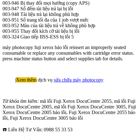
003-946 Bị thay đổi mọi hướng (copy APS)
003-947 Số đếm tài liệu trả lại bị lỗi
003-948 Tài liệu trả lại không phù hợp
003-951 Số trang tối đa của 1 job vượt mức
003-952 Màu của tài liệu trả về không phù hợp
003-955 Thay đổi kích cỡ tài liệu bị lỗi
003-324 Giao tiếp IISS-ESS bị lỗi 5
máy photocopy fuji xerox báo lỗi reinsert an improperly seated
consumable or replace any consumables with cartridge error status.
press machine status button and select supplies tab for details.
|
Xem thêm
dịch vụ
sửa chữa máy photocopy
Từ khóa tìm kiếm:
mã lỗi Fuji Xerox DocuCentre 2055, mã lỗi Fuji
Xerox DocuCentre 2005, mã lỗi Fuji Xerox DocuCentre 3005, Fuji
Xerox DocuCentre 2005 báo lỗi, Fuji Xerox DocuCentre 2055 báo
lỗi, Fuji Xerox DocuCentre 3005 báo lỗi
☎️ Liên Hệ Tư Vấn: 0988 55 33 53