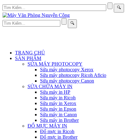
🔍
🔍
TRANG CHỦ
SẢN PHẨM
SỬA MÁY PHOTOCOPY
Sửa máy photocopy Xerox
Sửa máy photocopy Ricoh Aficio
Sửa máy photocopy Canon
SỬA CHỮA MÁY IN
Sửa máy in HP
Sửa máy in Ricoh
Sửa máy in Xerox
Sửa máy in Epson
Sửa máy in Canon
Sửa máy in Brother
ĐỔ MỰC MÁY IN
Đổ mực in Ricoh
Đổ mực in Brother