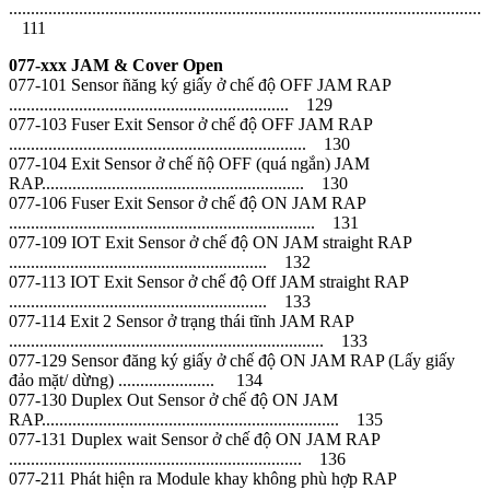
............................................................................................................
111
077-xxx JAM & Cover Open
077-101 Sensor ñăng ký giấy ở chế độ OFF JAM RAP
................................................................ 129
077-103 Fuser Exit Sensor ở chế độ OFF JAM RAP
.................................................................... 130
077-104 Exit Sensor ở chế ñộ OFF (quá ngắn) JAM
RAP............................................................ 130
077-106 Fuser Exit Sensor ở chế độ ON JAM RAP
...................................................................... 131
077-109 IOT Exit Sensor ở chế độ ON JAM straight RAP
........................................................... 132
077-113 IOT Exit Sensor ở chế độ Off JAM straight RAP
........................................................... 133
077-114 Exit 2 Sensor ở trạng thái tĩnh JAM RAP
........................................................................ 133
077-129 Sensor đăng ký giấy ở chế độ ON JAM RAP (Lấy giấy
đảo mặt/ dừng) ...................... 134
077-130 Duplex Out Sensor ở chế độ ON JAM
RAP.................................................................... 135
077-131 Duplex wait Sensor ở chế độ ON JAM RAP
................................................................... 136
077-211 Phát hiện ra Module khay không phù hợp RAP