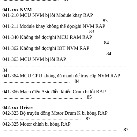
041-xxx NVM
041-210 MCU NVM bị lỗi Module khay RAP
.............................................................................. 83
041-211 Module khay không thể đọc/ghi NVM RAP
................................................................... 83
041-340 Không thể đọc/ghi MCU RAM RAP
............................................................................... 84
041-362 Không thể đọc/ghi IOT NVM RAP
................................................................................. 84
041-363 MCU NVM bị lỗi RAP
.....................................................................................................
84
041-364 MCU CPU không đủ mạnh để truy cập NVM RAP
....................................................... 84
041-366 Mạch điện Asic điều khiển Crum bị lỗi RAP
................................................................. 85
042-xxx Drives
042-323 Bộ truyền động Motor Drum K bị hỏng RAP
................................................................ 87
042-325 Motor chính bị hỏng RAP
............................................................................................... 87