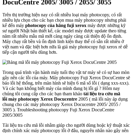
DocuCentre 2005/ 3005 / 2055/ 3055
Trên thị trường hiện nay có rất nhiều loại máy photocopy, có rất
nhiều lựa chọn cho các bạn chọn mua máy photocopy nhưng phải
kể đến máy
photocopy của hãng fuji xerox
máy được những kỹ
sư người Nhật bản thiết kế, các model máy được update theo từng
năm rất nhiều mẫu mã mới càng ngày càng cải thiện độ ổn định.
Máy chạy rất bền và ổn định linh kiện thay thế có sẵn rất nhiều ở
việt nam và đặc biệt hơn nữa là giá máy photocopy fuji xerox rẻ dễ
tiếp cận người tiêu dùng hơn.
Trong quá trình vận hành máy tuổi thọ vật tư máy sẽ có sự hao mòn
gây nên các lỗi của máy. Máy photocopy Fuji Xerox DocuCentre sẽ
báo lỗi hệ thống, trên màn hình sẽ hiện 6 mã số lỗi ( dạng xxx-xxx).
Và các bạn không biết máy của mình đang bị lỗi gì ? Hôm nay
chúng tôi cung cấp cho các bạn tham khảo
tài liệu tra cứu mã
lỗi máy photocopy Xerox Docucentre
2005 ( mã lỗi này áp dụng
chung cho các máy photocopy Xerox Docucentre 2005/ 2055 /
3005 ). Troubleshooting photocopy Fuji Xerox DocuCentre
2005/3005
Tài liệu tra cứu mã lỗi nhằm giúp cho người dùng hoặc kỹ thuật xác
định chính xác máy photocopy lỗi ở đâu, nguyên nhân nào gây nên