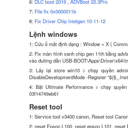
6:
DLC boot 2019
,
ADVBoot 22.3Pro
7:
File fix 0x0000011b
8:
Fix Driver Chip Intelgen 10-11-12
Lệnh windows
1: Cứu ổ mất định dạng : Window + X ( Command
2: Fix màn hình xanh chip gen 11th bằng adv
vào đường dẫn USB-BOOT\Apps\Driver\x64\In
3: Lấy lại store win10 > chạy quyền admi
DisableDevelopmentMode -Register “$($_.Inst
4: Bật Ultimate Performance > chạy quyền
03f14749eb61
Reset tool
1: Service tool v3400 canon, Reset tool Can
2: reset Epson L100, reset epson L101, rese