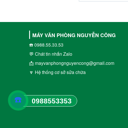
MÁY VĂN PHÒNG NGUYỄN CÔNG
☎️ 0988.55.33.53
💬 Chát tin nhắn Zalo
📩 mayvanphongnguyencong@gmail.com
🔽 Hệ thống cơ sở sửa chữa
☎️
0988553353