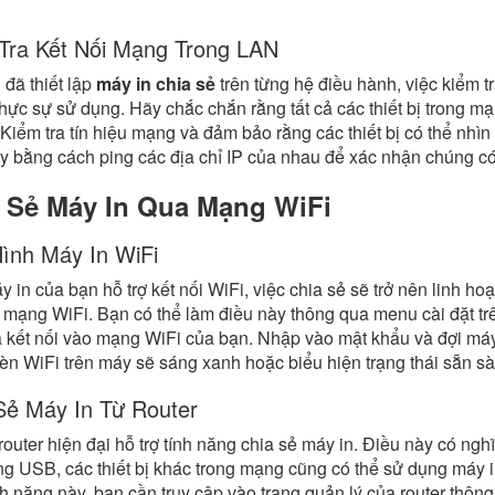
Tra Kết Nối Mạng Trong LAN
 đã thiết lập
máy in chia sẻ
trên từng hệ điều hành, việc kiểm t
thực sự sử dụng. Hãy chắc chắn rằng tất cả các thiết bị trong m
 Kiểm tra tín hiệu mạng và đảm bảo rằng các thiết bị có thể nhì
y bằng cách ping các địa chỉ IP của nhau để xác nhận chúng có 
 Sẻ Máy In Qua Mạng WiFi
ình Máy In WiFi
 in của bạn hỗ trợ kết nối WiFi, việc chia sẻ sẽ trở nên linh h
 mạng WiFi. Bạn có thể làm điều này thông qua menu cài đặt tr
 kết nối vào mạng WiFi của bạn. Nhập vào mật khẩu và đợi máy in
èn WiFi trên máy sẽ sáng xanh hoặc biểu hiện trạng thái sẵn sà
Sẻ Máy In Từ Router
router hiện đại hỗ trợ tính năng chia sẻ máy in. Điều này có ngh
g USB, các thiết bị khác trong mạng cũng có thể sử dụng máy 
nh năng này, bạn cần truy cập vào trang quản lý của router thông