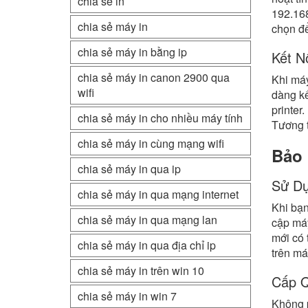
chia sẻ in
192.168
chia sẻ máy in
chọn để
chia sẻ máy in bằng ip
Kết N
chia sẻ máy in canon 2900 qua
Khi máy
wifi
dàng kế
printer
chia sẻ máy in cho nhiều máy tính
Tương t
chia sẻ máy in cùng mạng wifi
Bảo 
chia sẻ máy in qua ip
Sử Dụ
chia sẻ máy in qua mạng internet
Khi bạ
chia sẻ máy in qua mạng lan
cập máy
mới có 
chia sẻ máy in qua địa chỉ ip
trên má
chia sẻ máy in trên win 10
Cấp Q
chia sẻ máy in win 7
Không p