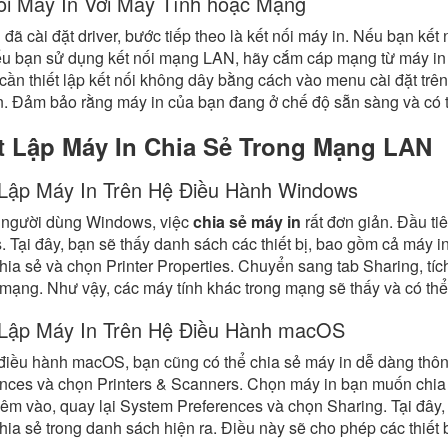
ối Máy In Với Máy Tính hoặc Mạng
 đã cài đặt driver, bước tiếp theo là kết nối máy in. Nếu bạn k
u bạn sử dụng kết nối mạng LAN, hãy cắm cáp mạng từ máy in và
cần thiết lập kết nối không dây bằng cách vào menu cài đặt tr
. Đảm bảo rằng máy in của bạn đang ở chế độ sẵn sàng và có thể
t Lập Máy In Chia Sẻ Trong Mạng LAN
 Lập Máy In Trên Hệ Điều Hành Windows
i người dùng Windows, việc
chia sẻ máy in
rất đơn giản. Đầu ti
s. Tại đây, bạn sẽ thấy danh sách các thiết bị, bao gồm cả máy 
ia sẻ và chọn Printer Properties. Chuyển sang tab Sharing, tích
n mạng. Như vậy, các máy tính khác trong mạng sẽ thấy và có thể
 Lập Máy In Trên Hệ Điều Hành macOS
điều hành macOS, bạn cũng có thể chia sẻ máy in dễ dàng th
nces và chọn Printers & Scanners. Chọn máy in bạn muốn chia 
êm vào, quay lại System Preferences và chọn Sharing. Tại đây, 
ia sẻ trong danh sách hiện ra. Điều này sẽ cho phép các thiết