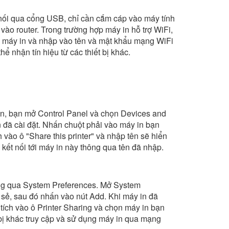
ết nối qua cổng USB, chỉ cần cắm cáp vào máy tính
o router. Trong trường hợp máy in hỗ trợ WiFi,
ên máy in và nhập vào tên và mật khẩu mạng WiFi
 nhận tín hiệu từ các thiết bị khác.
ên, bạn mở Control Panel và chọn Devices and
in đã cài đặt. Nhấn chuột phải vào máy in bạn
 vào ô "Share this printer" và nhập tên sẽ hiển
 kết nối tới máy in này thông qua tên đã nhập.
ông qua System Preferences. Mở System
sẻ, sau đó nhấn vào nút Add. Khi máy in đã
tích vào ô Printer Sharing và chọn máy in bạn
 bị khác truy cập và sử dụng máy in qua mạng