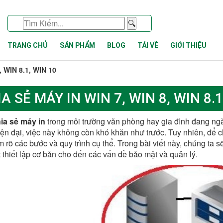
🔍
TRANG CHỦ
SẢN PHẨM
BLOG
TẢI VỀ
GIỚI THIỆU
 WIN 8.1, WIN 10
A SẺ MÁY IN WIN 7, WIN 8, WIN 8.1
ia sẻ máy in
trong môi trường văn phòng hay gia đình đang ngà
ện đại, việc này không còn khó khăn như trước. Tuy nhiên, để 
 rõ các bước và quy trình cụ thể. Trong bài viết này, chúng ta s
t thiết lập cơ bản cho đến các vấn đề bảo mật và quản lý.