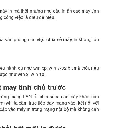
máy in mà thôi nhưng nhu cầu in ấn các máy tính
 công việc là điều dễ hiểu.
của văn phòng nên việc
chia sẻ máy in
không tốn
iều hành cũ như win xp, win 7-32 bit mà thôi, nếu
ợc như win 8, win 10...
t máy tính chủ trước
g cùng mạng LAN rồi chia sẻ ra các máy khác, còn
 wifi ta cắm trực tiếp dây mạng vào, kết nối với
ruy cập vào máy in trong mạng nội bộ mà không cần
phải bật mới in được