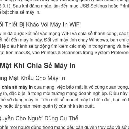
.0.1). Sau khi đăng nhập, tìm đến mục USB Settings hoặc Print S
 bật chia sẻ máy in.
ối Thiết Bị Khác Với Máy In WiFi
 in đã được kết nối vào mạng WiFi và chia sẻ thành công, các th
t nối đến máy in này. Đối với máy tính chạy Windows, bạn chỉ 
. Hệ điều hành sẽ tự động tìm kiếm các máy in trong mạng và hi
ự, trên macOS, vào Printers & Scanners trong System Prefere
Mật Khi Chia Sẻ Máy In
ng Mật Khẩu Cho Máy In
n
chia sẻ máy in
qua mạng, việc bảo mật là vô cùng quan trọng. 
 in, đặc biệt là trong môi trường mạng doanh nghiệp. Điều này
thể sử dụng máy in. Trên một số model máy in hiện đại, bạn có th
y hoặc từ phần mềm quản lý của nhà sản xuất.
uyền Cho Người Dùng Cụ Thể
hải mọi người dùng trong mạng đều cần quyền truy cập và sử d