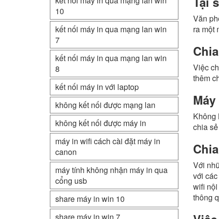
Tại 
kết nối máy in qua mạng lan win
10
Văn phò
ra một 
kết nối máy in qua mạng lan win
7
Chia
kết nối máy in qua mạng lan win
Việc ch
8
thêm ch
kết nối máy in với laptop
Máy 
không kết nối được mạng lan
Không h
không kết nối được máy in
chia sẻ
máy in wifi cách cài đặt máy in
Chia
canon
Với nhữ
máy tính không nhận máy in qua
với các
cổng usb
wifi nộ
thông q
share máy in win 10
Việc
share máy in win 7