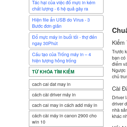
Tác hại của việc đổ mực in kém
chất lượng - 6 hệ quả gây ra
Hiện file ẩn USB do Virus - 3
Bước đơn giản
Chuẩ
Đổ mực máy in buổi tối - thợ đến
Kiểm 
ngay 30Phút
Trước k
Cấu tạo của Trống máy in – 4
bạn có 
hiện tượng hỏng trống
điểm và
Ngược l
TỪ KHÓA TÌM KIẾM
chủ tru
cach cai dat may in
Cài Đ
cách cài driver máy in
Driver 
driver 
cach cai may in cách add máy in
nhà sản
cách cài máy in canon 2900 cho
khác nh
win 10