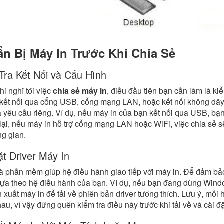
n Bị Máy In Trước Khi Chia Sẻ
Tra Kết Nối và Cấu Hình
hi nghĩ tới việc
chia sẻ máy in
, điều đầu tiên bạn cần làm là ki
kết nối qua cổng USB, cổng mạng LAN, hoặc kết nối không dây 
 yêu cầu riêng. Ví dụ, nếu máy in của bạn kết nối qua USB, bạn
ại, nếu máy in hỗ trợ cổng mạng LAN hoặc WiFi, việc chia sẻ 
ng gian.
ặt Driver Máy In
là phần mềm giúp hệ điều hành giao tiếp với máy in. Để đảm bảo
dựa theo hệ điều hành của bạn. Ví dụ, nếu bạn đang dùng Windo
 xuất máy in để tải về phiên bản driver tương thích. Lưu ý, mỗi
au, vì vậy đừng quên kiểm tra điều này trước khi tải về và cài đặ