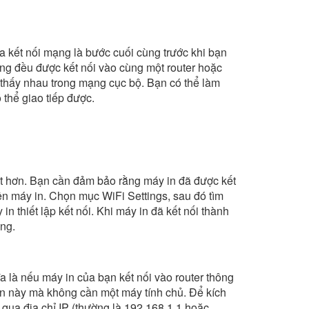
ra kết nối mạng là bước cuối cùng trước khi bạn
ạng đều được kết nối vào cùng một router hoặc
n thấy nhau trong mạng cục bộ. Bạn có thể làm
thể giao tiếp được.
oạt hơn. Bạn cần đảm bảo rằng máy in đã được kết
ên máy in. Chọn mục WiFi Settings, sau đó tìm
 thiết lập kết nối. Khi máy in đã kết nối thành
ng.
ĩa là nếu máy in của bạn kết nối vào router thông
in này mà không cần một máy tính chủ. Để kích
 qua địa chỉ IP (thường là 192.168.1.1 hoặc