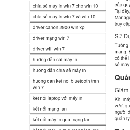
cấp quy
chia sẻ máy in win 7 cho win 10
Tại đây
chia sẻ máy in win 7 và win 10
Manage 
truy cập
driver canon 2900 win xp
Sử D
driver mạng win 7
Tường l
driver wifi win 7
mạng. B
có thể 
hướng dẫn cài máy in
sẻ máy 
hướng dẫn chia sẻ máy in
Quản
huong dan ket noi bluetooth tren
win 7
Giám 
kết nối laptop với máy in
Khi máy
vượt qu
kết nối mạng lan
người d
quản lý
kết nối máy in qua mạng lan