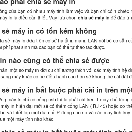
sao phải chia sẻ máy in
ng của bạn có nhiều máy tính làm việc và bạn chỉ có 1 chiếc 
máy in là điều cần thiết. Vậy lựa chọn
chia sẻ máy in
để đáp ứng
 sẻ máy in có tốn kém không
ia sẻ máy in dựa trên cơ sở hạ tầng mạng LAN nội bộ có sẵn 
i phí phát sinh mà các bạn có thể tự thao tác được.
in nào cũng có thể chia sẻ được
ẳn, một số máy in đời cũ chỉ tương thích với các máy tính hệ đ
 sang máy khác có hệ điều hành cao hơn sẽ không thể cài đặt đư
 sẻ máy in bắt buộc phải cài in trên mộ
ng máy in chỉ có cổng usb thì ta phải cài trên 1 máy chủ tron
 máy in hiện đại mới sẽ có thêm cổng LAN ( RJ 45) hoặc có thêm
i bộ và thiết lập một địa chỉ IP riêng cho nó và các máy tính t
ua một máy tính nào khác.
 chia sẻ máy in bắt buộc máy tính chủ 