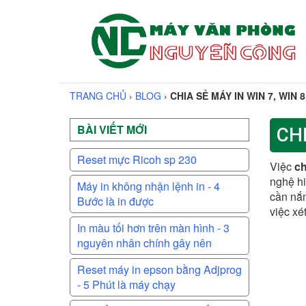
TRANG CHỦ
›
BLOG
›
CHIA SẺ MÁY IN WIN 7, WIN 8,
BÀI VIẾT MỚI
CHI
Reset mực Ricoh sp 230
Việc
ch
nghệ hi
Máy in không nhận lệnh in - 4
cần nắm
Bước là in được
việc xé
In màu tối hơn trên màn hình - 3
nguyên nhân chính gây nên
Reset máy in epson bằng Adjprog
- 5 Phút là máy chạy