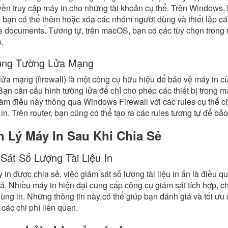
ền truy cập máy in cho những tài khoản cụ thể. Trên Windows, b
, bạn có thể thêm hoặc xóa các nhóm người dùng và thiết lập các
documents. Tương tự, trên macOS, bạn có các tùy chọn trong 
.
ụng Tường Lửa Mạng
ửa mạng (firewall) là một công cụ hữu hiệu để bảo vệ máy in củ
ạn cần cấu hình tường lửa để chỉ cho phép các thiết bị trong 
làm điều này thông qua Windows Firewall với các rules cụ thể c
in. Trên router, bạn cũng có thể tạo ra các rules tương tự để b
 Lý Máy In Sau Khi Chia Sẻ
Sát Số Lượng Tài Liệu In
 in được chia sẻ, việc giám sát số lượng tài liệu in ấn là điều
á. Nhiều máy in hiện đại cung cấp công cụ giám sát tích hợp, cho 
ùng in. Những thông tin này có thể giúp bạn đánh giá và tối ưu qu
 các chi phí liên quan.