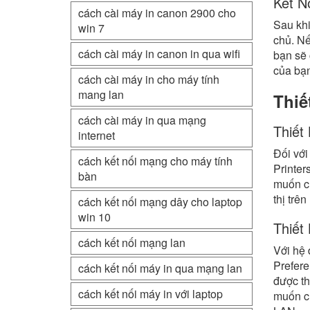
Kết N
cách cài máy in canon 2900 cho
Sau khi
win 7
chủ. Nế
cách cài máy in canon in qua wifi
bạn sẽ 
của bạn
cách cài máy in cho máy tính
mang lan
Thiế
cách cài máy in qua mạng
Thiết
internet
Đối vớ
cách kết nối mạng cho máy tính
Printer
bàn
muốn ch
thị trê
cách kết nối mạng dây cho laptop
win 10
Thiết
cách kết nối mạng lan
Với hệ 
Prefere
cách kết nối máy in qua mạng lan
được th
cách kết nối máy in với laptop
muốn ch