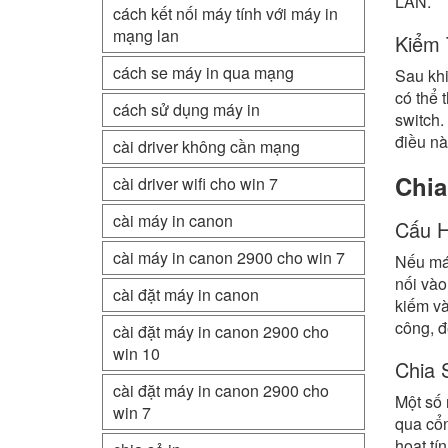
LAN.
cách kết nối máy tính với máy in
mạng lan
Kiểm 
cách se máy in qua mạng
Sau khi
có thể 
cách sử dụng máy in
switch.
điều nà
cài driver không cần mạng
Chia
cài driver wifi cho win 7
cài máy in canon
Cấu H
cài máy in canon 2900 cho win 7
Nếu máy
nối vào
cài đặt máy in canon
kiếm và
công, đ
cài đặt máy in canon 2900 cho
win 10
Chia 
cài đặt máy in canon 2900 cho
Một số 
win 7
qua cổn
hoạt tí