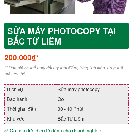
SỬA MÁY PHOTOCOPY TẠI
BẮC TỪ LIÊM
200.000₫*
(* Đơn giá có thể thay đổi tùy thời điểm, từng linh kiện, từng mã
máy cụ thể)
Dịch vụ
Sửa máy photocopy
Bảo hành
Có
Thời gian đến
30 - 40 Phút
Khu vực
Bắc Từ Liêm
✅ Có hóa đơn điện tử dành cho doanh nghiệp