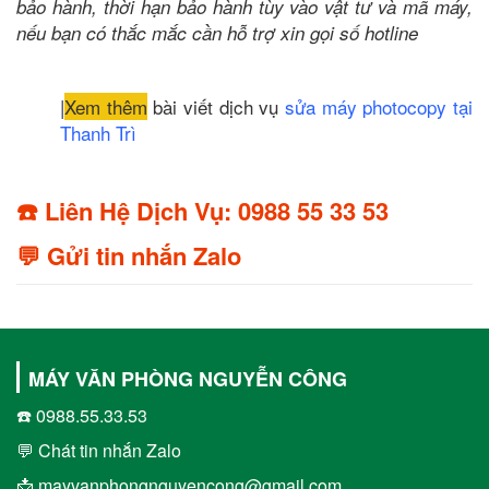
bảo hành, thời hạn bảo hành tùy vào vật tư và mã máy,
nếu bạn có thắc mắc cần hỗ trợ xin gọi số hotline
|
Xem thêm
bài viết dịch vụ
sửa máy photocopy tại
Thanh Trì
☎️ Liên Hệ Dịch Vụ: 0988 55 33 53
💬 Gửi tin nhắn Zalo
MÁY VĂN PHÒNG NGUYỄN CÔNG
☎️ 0988.55.33.53
💬 Chát tin nhắn Zalo
📩 mayvanphongnguyencong@gmail.com