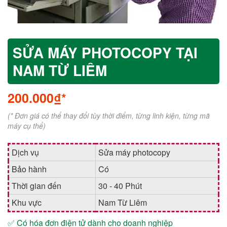
SỬA MÁY PHOTOCOPY TẠI
NAM TỪ LIÊM
200.000₫*
(* Đơn giá có thể thay đổi tùy thời điểm, từng linh kiện, từng mã
máy cụ thể)
Dịch vụ
Sửa máy photocopy
Bảo hành
Có
Thời gian đến
30 - 40 Phút
Khu vực
Nam Từ Liêm
✅ Có hóa đơn điện tử dành cho doanh nghiệp