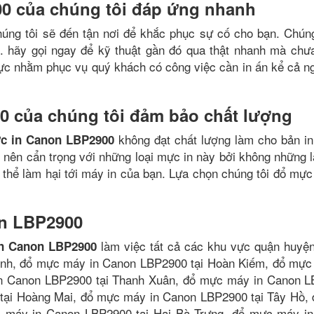
0 của chúng tôi đáp ứng nhanh
húng tôi sẽ đến tận nơi để khắc phục sự cố cho bạn. Chúng
i. hãy gọi ngay để kỹ thuật gần đó qua thật nhanh mà chưa
trực nhằm phục vụ quý khách có công việc cần in ấn kể cả n
 của chúng tôi đảm bảo chất lượng
không đạt chất lượng làm cho bản in
c in Canon LBP2900
 nên cẩn trọng với những loại mực in này bởi không những 
thể làm hại tới máy in của bạn. Lựa chọn chúng tôi đổ mực
n LBP2900
làm việc tất cả các khu vực quận huyện
n Canon LBP2900
ình, đổ mực máy in Canon LBP2900 tại Hoàn Kiếm, đổ mực
in Canon LBP2900 tại Thanh Xuân, đổ mực máy in Canon 
tại Hoàng Mai, đổ mực máy in Canon LBP2900 tại Tây Hồ,
 máy in Canon LBP2900 tại Hai Bà Trưng, đổ mực máy i