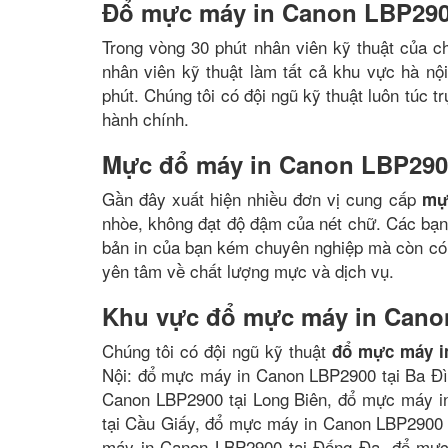
Đổ mực máy in Canon LBP290
Trong vòng 30 phút nhân viên kỹ thuật của c
nhân viên kỹ thuật làm tất cả khu vực hà nộ
phút. Chúng tôi có đội ngũ kỹ thuật luôn túc 
hành chính.
Mực đổ máy in Canon LBP2900
Gần đây xuất hiện nhiều đơn vị cung cấp
mự
nhòe, không đạt độ đậm của nét chữ. Các bạn
bản in của bạn kém chuyên nghiệp mà còn có 
yên tâm về chất lượng mực và dịch vụ.
Khu vực đổ mực máy in Cano
Chúng tôi có đội ngũ kỹ thuật
đổ mực máy i
Nội: đổ mực máy in Canon LBP2900 tại Ba Đ
Canon LBP2900 tại Long Biên, đổ mực máy 
tại Cầu Giấy, đổ mực máy in Canon LBP2900 
máy in Canon LBP2900 tại Đống Đa, đổ mực