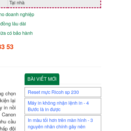
Tại nhà
cho doanh nghiệp
đồng lâu dài
chữa có bảo hành
33 53
BÀI VIẾT MỚI
Reset mực Ricoh sp 230
ng chọn
kiện lại
Máy in không nhận lệnh in - 4
 in nồi
Bước là in được
y Canon
In màu tối hơn trên màn hình - 3
nhu cầu
nguyên nhân chính gây nên
thấp đội