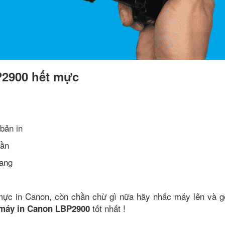
P2900 hết mực
bản in
lần
rang
ực in Canon, còn chần chừ gì nữa hãy nhấc máy lên và g
tốt nhất !
máy in Canon LBP2900