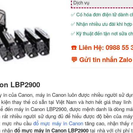
Dịch vụ
✅ Có hóa đơn điện tử dành 
✅ Nhận nhiều ưu đãi khi hợp 
✅ Kỹ thuật đến tận nơi sửa 
☎️ Liên Hệ: 0988 55 
💬 Gửi tin nhắn Zalo
non LBP2900
y in của Canon, máy in Canon luôn được nhiều người sử dụ
kiện thay thế có sẵn tại Việt Nam và hơn hết giá thay linh 
 kể đến máy in Canon LBP2900, được mệnh danh là dòng máy
òn rất nhiều người sử dụng đủ để hiểu được độ bền của má
ết mực nhu cầu
đổ mực máy in Canon
tăng cao, nhận thấy 
c nhận
tại nhà với chi phí 
đổ mực máy in Canon LBP2900