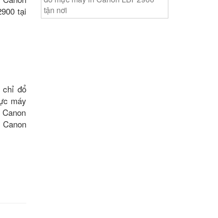
tận nơi
900 tại
 chỉ đổ
mực máy
n Canon
n Canon