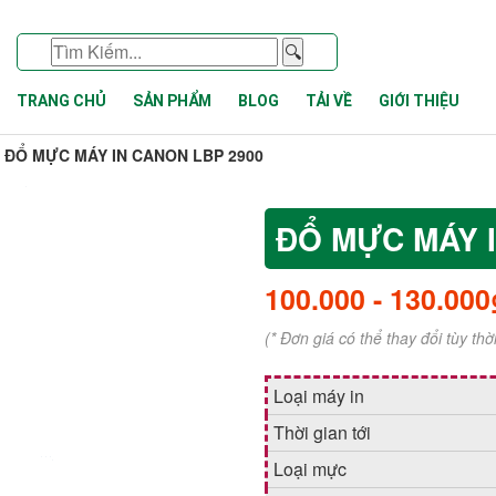
🔍
TRANG CHỦ
SẢN PHẨM
BLOG
TẢI VỀ
GIỚI THIỆU
ĐỔ MỰC MÁY IN CANON LBP 2900
ĐỔ MỰC MÁY I
100.000
-
130.000
(* Đơn giá có thể thay đổi tùy th
Loại máy in
Thời gian tới
Loại mực