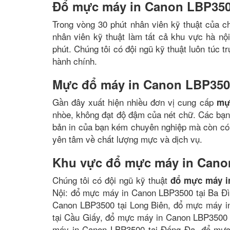
Đổ mực máy in Canon LBP350
Trong vòng 30 phút nhân viên kỹ thuật của c
nhân viên kỹ thuật làm tất cả khu vực hà nộ
phút. Chúng tôi có đội ngũ kỹ thuật luôn túc 
hành chính.
Mực đổ máy in Canon LBP3500
Gần đây xuất hiện nhiều đơn vị cung cấp
mự
nhòe, không đạt độ đậm của nét chữ. Các bạn
bản in của bạn kém chuyên nghiệp mà còn có 
yên tâm về chất lượng mực và dịch vụ.
Khu vực đổ mực máy in Cano
Chúng tôi có đội ngũ kỹ thuật
đổ mực máy i
Nội: đổ mực máy in Canon LBP3500 tại Ba Đ
Canon LBP3500 tại Long Biên, đổ mực máy 
tại Cầu Giấy, đổ mực máy in Canon LBP3500 
máy in Canon LBP3500 tại Đống Đa, đổ mực