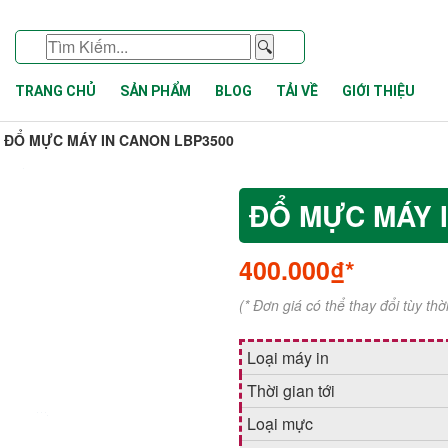
🔍
TRANG CHỦ
SẢN PHẨM
BLOG
TẢI VỀ
GIỚI THIỆU
ĐỔ MỰC MÁY IN CANON LBP3500
ĐỔ MỰC MÁY 
400.000₫*
(* Đơn giá có thể thay đổi tùy th
Loại máy in
Thời gian tới
Loại mực