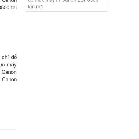
tận nơi
500 tại
 chỉ đổ
mực máy
n Canon
n Canon