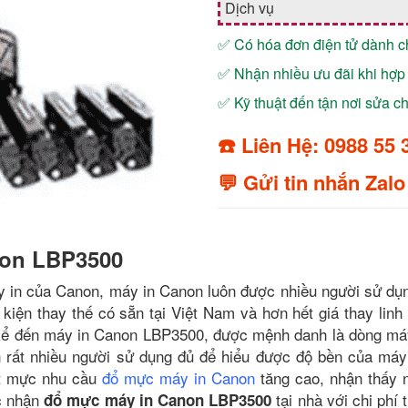
Dịch vụ
✅ Có hóa đơn điện tử dành 
✅ Nhận nhiều ưu đãi khi hợp 
✅ Kỹ thuật đến tận nơi sửa 
☎️ Liên Hệ: 0988 55 
💬 Gửi tin nhắn Zalo
non LBP3500
y in của Canon, máy in Canon luôn được nhiều người sử dụ
kiện thay thế có sẵn tại Việt Nam và hơn hết giá thay linh 
 kể đến máy in Canon LBP3500, được mệnh danh là dòng máy
òn rất nhiều người sử dụng đủ để hiểu được độ bền của má
ết mực nhu cầu
đổ mực máy in Canon
tăng cao, nhận thấy 
c nhận
tại nhà với chi phí 
đổ mực máy in Canon LBP3500