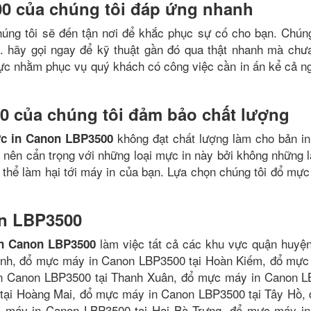
0 của chúng tôi đáp ứng nhanh
húng tôi sẽ đến tận nơi để khắc phục sự cố cho bạn. Chúng
i. hãy gọi ngay để kỹ thuật gần đó qua thật nhanh mà chưa
trực nhằm phục vụ quý khách có công việc cần in ấn kể cả n
 của chúng tôi đảm bảo chất lượng
không đạt chất lượng làm cho bản in
c in Canon LBP3500
 nên cẩn trọng với những loại mực in này bởi không những 
thể làm hại tới máy in của bạn. Lựa chọn chúng tôi đổ mực
n LBP3500
làm việc tất cả các khu vực quận huyện
n Canon LBP3500
ình, đổ mực máy in Canon LBP3500 tại Hoàn Kiếm, đổ mực
in Canon LBP3500 tại Thanh Xuân, đổ mực máy in Canon 
tại Hoàng Mai, đổ mực máy in Canon LBP3500 tại Tây Hồ,
 máy in Canon LBP3500 tại Hai Bà Trưng, đổ mực máy i