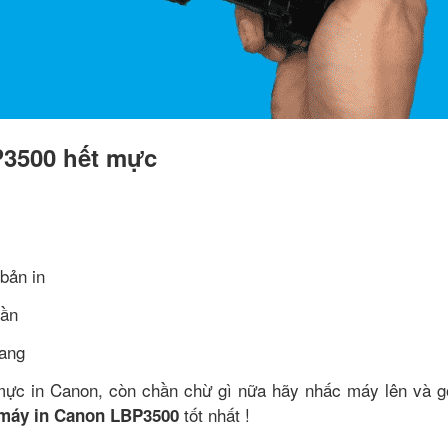
P3500 hết mực
bản in
lần
rang
ực in Canon, còn chần chừ gì nữa hãy nhấc máy lên và g
tốt nhất !
máy in Canon LBP3500