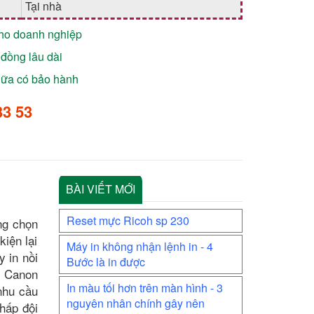
Tại nhà
cho doanh nghiệp
đồng lâu dài
chữa có bảo hành
33 53
BÀI VIẾT MỚI
Reset mực Ricoh sp 230
ng chọn
kiện lại
Máy in không nhận lệnh in - 4
 in nồi
Bước là in được
y Canon
In màu tối hơn trên màn hình - 3
nhu cầu
nguyên nhân chính gây nên
thấp đội