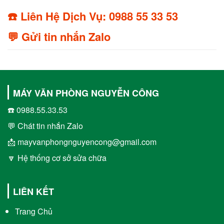
☎️ Liên Hệ Dịch Vụ: 0988 55 33 53
💬 Gửi tin nhắn Zalo
MÁY VĂN PHÒNG NGUYỄN CÔNG
☎️ 0988.55.33.53
💬 Chát tin nhắn Zalo
📩 mayvanphongnguyencong@gmail.com
🔽 Hệ thống cơ sở sửa chữa
LIÊN KẾT
Trang Chủ