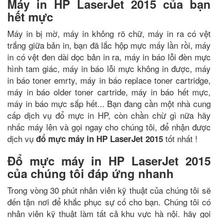
Máy in HP LaserJet 2015 của bạn
hết mực
Máy in bị mờ, máy in không rõ chữ, máy in ra có vệt
trắng giữa bản in, bạn đã lắc hộp mực mấy lần rồi, máy
in có vệt đen dài dọc bản in ra, máy in báo lỗi đèn mực
hình tam giác, máy in báo lỗi mực không in được, máy
in báo toner emrty, máy in báo replace toner cartridge,
máy in báo older toner cartride, máy in báo hết mực,
máy in báo mực sắp hết... Bạn đang cần một nhà cung
cấp dịch vụ đổ mực in HP, còn chần chừ gì nữa hãy
nhấc máy lên và gọi ngay cho chúng tôi, để nhận được
dịch vụ
tốt nhất !
đổ mực máy in HP LaserJet 2015
Đổ mực máy in HP LaserJet 2015
của chúng tôi đáp ứng nhanh
Trong vòng 30 phút nhân viên kỹ thuật của chúng tôi sẽ
đến tận nơi để khắc phục sự cố cho bạn. Chúng tôi có
nhân viên kỹ thuật làm tất cả khu vực hà nội. hãy gọi