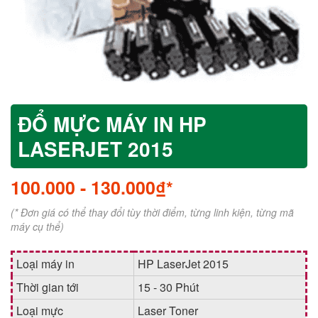
ĐỔ MỰC MÁY IN HP
LASERJET 2015
100.000
-
130.000₫*
(* Đơn giá có thể thay đổi tùy thời điểm, từng linh kiện, từng mã
máy cụ thể)
Loại máy in
HP LaserJet 2015
Thời gian tới
15 - 30 Phút
Loại mực
Laser Toner