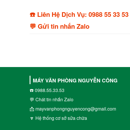
☎️ Liên Hệ Dịch Vụ: 0988 55 33 53
💬 Gửi tin nhắn Zalo
MÁY VĂN PHÒNG NGUYỄN CÔNG
☎️ 0988.55.33.53
💬 Chát tin nhắn Zalo
📩 mayvanphongnguyencong@gmail.com
🔽 Hệ thống cơ sở sửa chữa