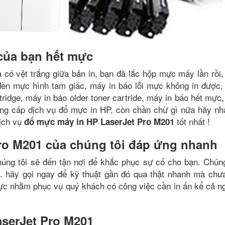
của bạn hết mực
 có vệt trắng giữa bản in, bạn đã lắc hộp mực mấy lần rồi,
 đèn mực hình tam giác, máy in báo lỗi mực không in được,
tridge, máy in báo older toner cartride, máy in báo hết mực
ng cấp dịch vụ đổ mực in HP, còn chần chừ gì nữa hãy n
dịch vụ
tốt nhất !
đổ mực máy in HP LaserJet Pro M201
ro M201 của chúng tôi đáp ứng nhanh
húng tôi sẽ đến tận nơi để khắc phục sự cố cho bạn. Chúng
i. hãy gọi ngay để kỹ thuật gần đó qua thật nhanh mà chưa
trực nhằm phục vụ quý khách có công việc cần in ấn kể cả n
serJet Pro M201