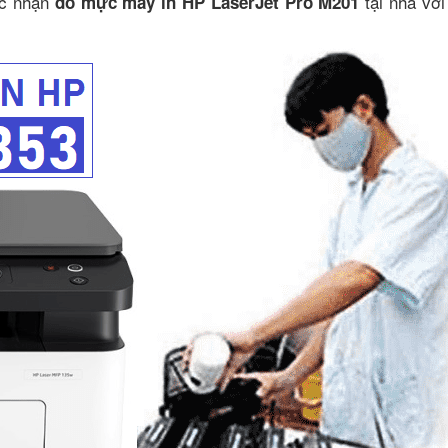
ắc nhận
tại nhà với
đổ mực máy in HP LaserJet Pro M201