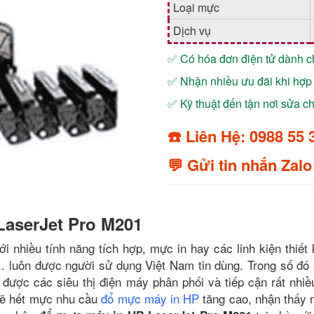
Loại mực
Dịch vụ
✅ Có hóa đơn điện tử dành 
✅ Nhận nhiều ưu đãi khi hợp 
✅ Kỹ thuật đến tận nơi sửa 
☎️ Liên Hệ: 0988 55 
💬 Gửi tin nhắn Zalo
LaserJet Pro M201
i nhiều tính năng tích hợp, mực in hay các linh kiện thiết
... luôn được người sử dụng Việt Nam tin dùng. Trong số đó 
ược các siêu thị điện máy phân phối và tiếp cận rất nhiề
 sẽ hết mực nhu cầu
đổ mực máy in HP
tăng cao, nhận thấy 