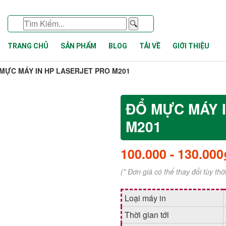
🔍
TRANG CHỦ
SẢN PHẨM
BLOG
TẢI VỀ
GIỚI THIỆU
MỰC MÁY IN HP LASERJET PRO M201
ĐỔ MỰC MÁY 
M201
100.000
-
130.000
(* Đơn giá có thể thay đổi tùy th
Loại máy in
Thời gian tới