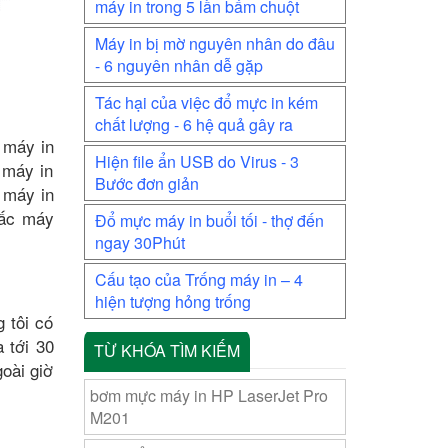
máy in trong 5 lần bấm chuột
Máy in bị mờ nguyên nhân do đâu
- 6 nguyên nhân dễ gặp
Tác hại của việc đổ mực in kém
chất lượng - 6 hệ quả gây ra
 máy in
Hiện file ẩn USB do Virus - 3
 máy in
Bước đơn giản
, máy in
hấc máy
Đổ mực máy in buổi tối - thợ đến
ngay 30Phút
Cấu tạo của Trống máy in – 4
hiện tượng hỏng trống
 tôi có
 tới 30
TỪ KHÓA TÌM KIẾM
goài giờ
bơm mực máy in HP LaserJet Pro
M201