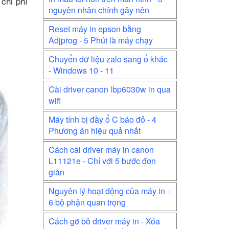
 chi phí
nguyên nhân chính gây nên
Reset máy in epson bằng
Adjprog - 5 Phút là máy chạy
Chuyển dữ liệu zalo sang ổ khác
- Windows 10 - 11
Cài driver canon lbp6030w in qua
wifi
Máy tính bị đầy ổ C báo đỏ - 4
Phương án hiệu quả nhất
Cách cài driver máy in canon
L11121e - Chỉ với 5 bước đơn
giản
Nguyên lý hoạt động của máy in -
6 bộ phận quan trọng
Cách gỡ bỏ driver máy in - Xóa