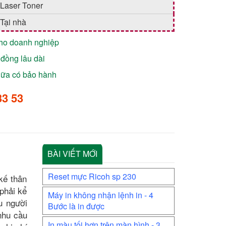
Laser Toner
Tại nhà
cho doanh nghiệp
đồng lâu dài
chữa có bảo hành
33 53
BÀI VIẾT MỚI
Reset mực Ricoh sp 230
 kế thân
phải kể
Máy in không nhận lệnh in - 4
u người
Bước là in được
nhu cầu
In màu tối hơn trên màn hình - 3