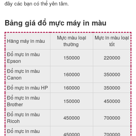
đây các bạn có thể yên tâm.
Bảng giá đổ mực máy in màu
Mực màu loại
Mực in màu loại
Hãng máy in màu
thường
tốt
Đổ mực in màu
150000
220000
Epson
Đổ mực in màu
160000
350000
Canon
Đổ mực in màu HP
160000
350000
Đổ mực in màu
150000
450000
Brother
Đổ mực in màu
450000
700000
Ricoh
Đổ mực in màu
450000
700000