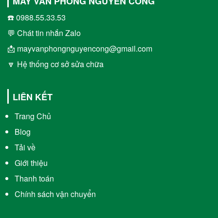
MÁY VĂN PHÒNG NGUYỄN CÔNG
☎️ 0988.55.33.53
💬 Chát tin nhắn Zalo
📩 mayvanphongnguyencong@gmail.com
🔽 Hệ thống cơ sở sửa chữa
LIÊN KẾT
Trang Chủ
Blog
Tải về
Giới thiệu
Thanh toán
Chính sách vận chuyển