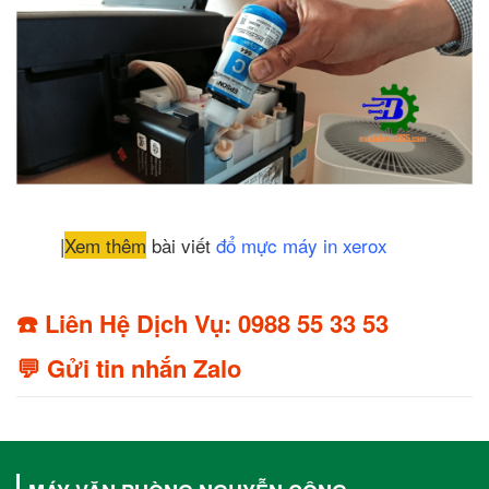
|
Xem thêm
bài viết
đổ mực máy in xerox
☎️ Liên Hệ Dịch Vụ: 0988 55 33 53
💬 Gửi tin nhắn Zalo