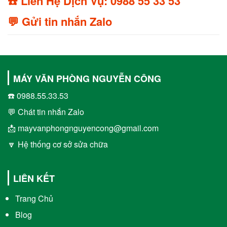
☎️ Liên Hệ Dịch Vụ: 0988 55 33 53
💬 Gửi tin nhắn Zalo
MÁY VĂN PHÒNG NGUYỄN CÔNG
☎️ 0988.55.33.53
💬 Chát tin nhắn Zalo
📩 mayvanphongnguyencong@gmail.com
🔽 Hệ thống cơ sở sửa chữa
LIÊN KẾT
Trang Chủ
Blog