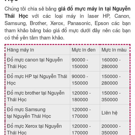
Chúng tôi chia sẻ bảng
giá đổ mực máy in tại Nguyễn
với các loại máy in laser HP, Canon,
Thái Học
Samsung, Brother, Xerox, Panasonic, Epson các bạn
tham khảo bảng báo giá đổ mực dưới đây nên các bạn
có thể yên tâm tham khảo.
Hãng máy in
Mực in đen
Mực in màu
Đổ mực canon tại Nguyễn
90000 -
160000 -
Thái Học
150000
280000
Đổ mực HP tại Nguyễn Thái
90000 -
150000 -
Học
150000
280000
Đổ mực brother tại Nguyễn
120000 -
150000 -
Thái Học
180000
350000
Đổ mực Samsung
120000 -
Liên hệ
tại Nguyễn Thái Học
170000
Đổ mực Xerox tại Nguyễn
120000 -
200000 -
Thái Học
170000
350000