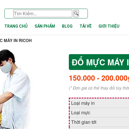
🔍
TRANG CHỦ
SẢN PHẨM
BLOG
TẢI VỀ
GIỚI THIỆU
C MÁY IN RICOH
ĐỔ MỰC MÁY 
150.000
-
200.000
(* Đơn giá có thể thay đổi tùy th
Loại máy in
Loại mực
Thời gian tới