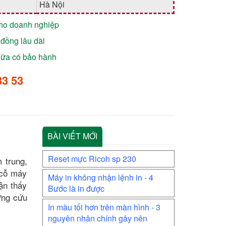
Hà Nội
cho doanh nghiệp
đồng lâu dài
chữa có bảo hành
33 53
BÀI VIẾT MỚI
Reset mực Ricoh sp 230
 trung,
 cỗ máy
Máy in không nhận lệnh in - 4
ận thấy
Bước là in được
ứng cứu
In màu tối hơn trên màn hình - 3
nguyên nhân chính gây nên