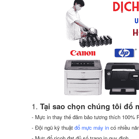
1.
Tại sao chọn chúng tôi đổ 
- Mực in thay thế đảm bảo tương thích 100% 
- Đội ngũ kỹ thuật
đổ mực máy in
có nhiều nă
- Mực đổ ricoh đạt đủ số trang in quy định