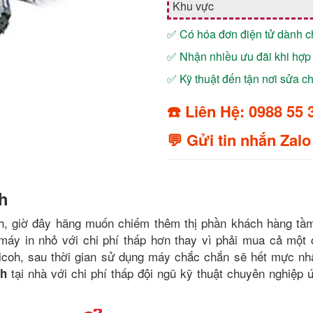
Khu vực
✅ Có hóa đơn điện tử dành 
✅ Nhận nhiều ưu đãi khi hợp 
✅ Kỹ thuật đến tận nơi sửa 
☎️ Liên Hệ: 0988 55 
💬 Gửi tin nhắn Zalo
h
h, giờ đây hãng muốn chiếm thêm thị phần khách hàng tầm
áy in nhỏ với chi phí thấp hơn thay vì phải mua cả một
icoh, sau thời gian sử dụng máy chắc chắn sẽ hết mực nh
tại nhà với chi phí thấp đội ngũ kỹ thuật chuyên nghiệp 
oh