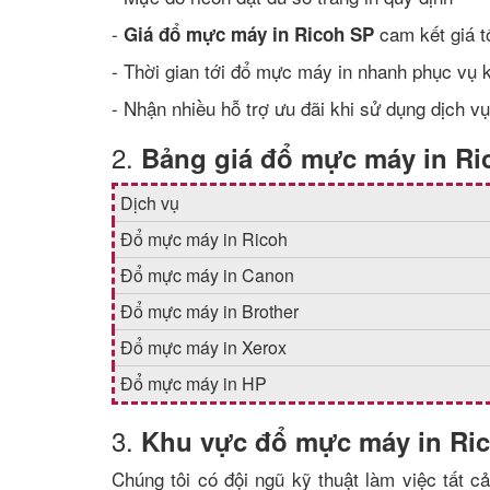
-
cam kết giá t
Giá đổ mực máy in Ricoh SP
- Thời gian tới đổ mực máy in nhanh phục vụ
- Nhận nhiều hỗ trợ ưu đãi khi sử dụng dịch v
2.
Bảng giá đổ mực máy in Ri
Dịch vụ
Đổ mực máy in Ricoh
Đổ mực máy in Canon
Đổ mực máy in Brother
Đổ mực máy in Xerox
Đổ mực máy in HP
3.
Khu vực đổ mực máy in Ri
Chúng tôi có đội ngũ kỹ thuật làm việc tất c