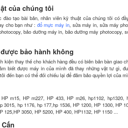
uật của chúng tôi
 đào tạo bài bản, nhân viên kỹ thuật của chúng tôi có đầ
gay cho bạn như :
đổ mực máy in
, sửa máy in, sửa máy pho
 photocopy, bảo dưỡng máy in, bảo dưỡng máy photocopy, 
ó được bảo hành không
nh kiện thay thế cho khách hàng đều có biên bản bàn giao ch
tâm biết được máy in của mình đã thay những vật tư gì, đ
 tôi đến bạn có thể đối chiếu lại để đảm bảo quyền lợi của m
 HP m15, HP m227, HP 433, HP m26, hp1102, hp1320, 
hp 3015, hp 1176, hp 177,hp 1536, HP 1200, HP 1300, HP 1
P 125,HP 3050, HP 5200, HP 400, HP1132, HP 1150 ...
 Cấn