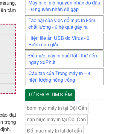
amsung,
Máy in bị mờ nguyên nhân do đâu
- 6 nguyên nhân dễ gặp
yên tâm
Tác hại của việc đổ mực in kém
chất lượng - 6 hệ quả gây ra
Hiện file ẩn USB do Virus - 3
Bước đơn giản
Đổ mực máy in buổi tối - thợ đến
ngay 30Phút
Cấu tạo của Trống máy in – 4
hiện tượng hỏng trống
TỪ KHÓA TÌM KIẾM
bơm mực máy in tại Đội Cấn
bảo đạt
nạp mực máy in tại Đội Cấn
n trọng
định.
Đổ mực máy in tại đội cấn