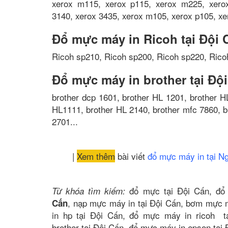
xerox m115, xerox p115, xerox m225, xerox
3140, xerox 3435, xerox m105, xerox p105, xe
Đổ mực máy in Ricoh tại Đội 
Ricoh sp210, Ricoh sp200, Ricoh sp220, Rico
Đổ mực máy in brother tại Độ
brother dcp 1601, brother HL 1201, brother H
HL1111, brother HL 2140, brother mfc 7860, b
2701...
|
Xem thêm
bài viết
đổ mực máy in tại N
đổ mực tại Đội Cấn, đổ
Từ khóa tìm kiếm:
, nạp mực máy in tại Đội Cấn, bơm mực 
Cấn
in hp tại Đội Cấn, đổ mực máy in ricoh t
brother tại Đội Cấn, đổ mực máy in epson tại