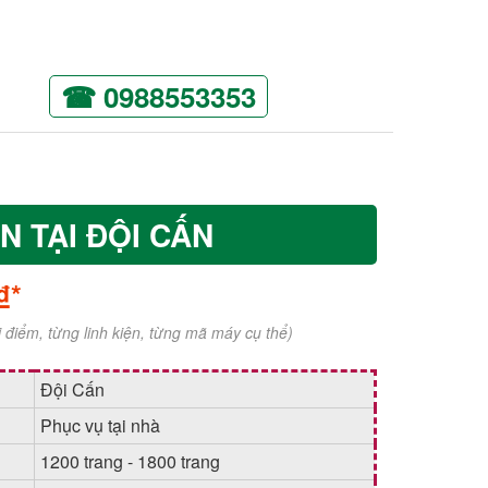
☎ 0988553353
N TẠI ĐỘI CẤN
₫*
ời điểm, từng linh kiện, từng mã máy cụ thể)
Đội Cấn
Phục vụ tại nhà
1200 trang - 1800 trang