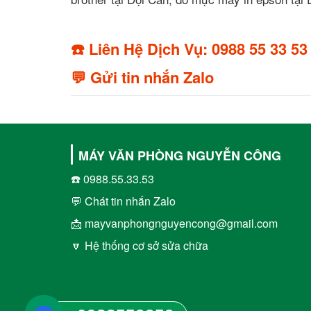
☎️ Liên Hệ Dịch Vụ: 0988 55 33 53
💬 Gửi tin nhắn Zalo
MÁY VĂN PHÒNG NGUYỄN CÔNG
☎️ 0988.55.33.53
💬 Chát tin nhắn Zalo
📩 mayvanphongnguyencong@gmail.com
🔽 Hệ thống cơ sở sửa chữa
☎️