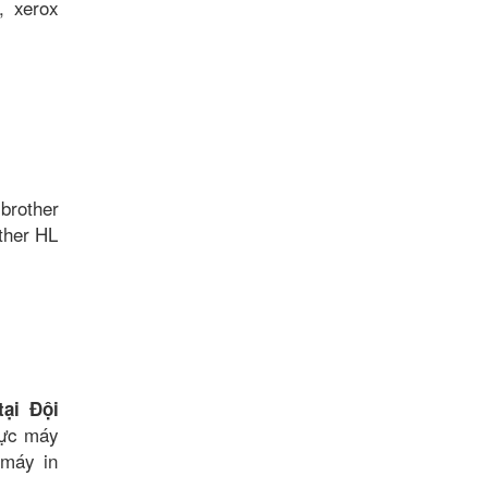
, xerox
brother
ther HL
ại Đội
mực máy
 máy in