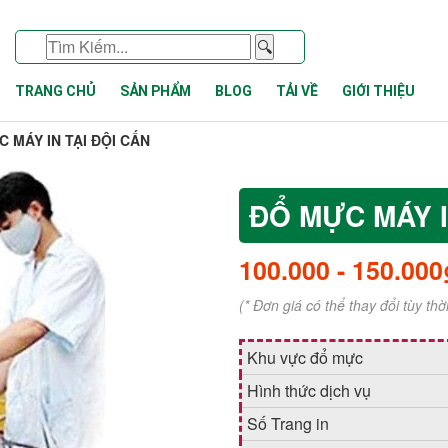
🔍
TRANG CHỦ
SẢN PHẨM
BLOG
TẢI VỀ
GIỚI THIỆU
 MÁY IN TẠI ĐỘI CẤN
ĐỔ MỰC MÁY I
100.000
-
150.000
(* Đơn giá có thể thay đổi tùy th
Khu vực đổ mực
Hình thức dịch vụ
Số Trang in