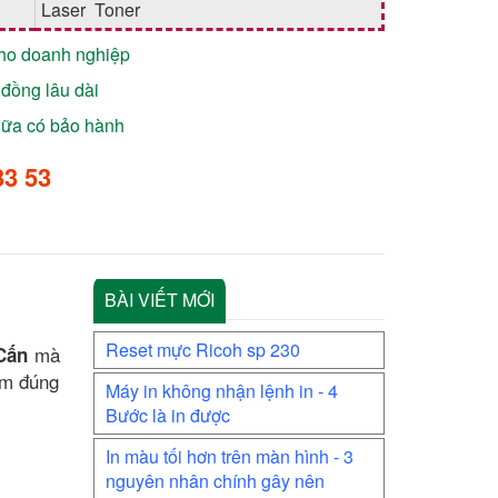
Laser Toner
cho doanh nghiệp
đồng lâu dài
chữa có bảo hành
33 53
BÀI VIẾT MỚI
Reset mực Ricoh sp 230
mà
Cấn
ìm đúng
Máy in không nhận lệnh in - 4
Bước là in được
In màu tối hơn trên màn hình - 3
nguyên nhân chính gây nên