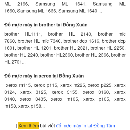
ML 2166, Samsung ML 1641, Samsung ML
1660, Samsung ML 1666, Samsung ML 1640 ...
Đổ mực máy in brother tại Đồng Xuân
brother HL1111, brother HL 2140, brother mfc
7860, brother HL mfc 7340, brother dcp 1616, brother dcp
1601, brother HL 1201, brother HL 2321, brother HL 2250,
brother HL 2240, brother HL2360, brother HL 2366, brother
HL 2701...
Đổ mực máy in xerox tại Đồng Xuân
xerox m115, xerox p115, xerox m225, xerox p225, xerox
3124, xerox 3125, xerox 3155, xerox 3160, xerox
3140, xerox 3435, xerox m105, xerox p105, xerox
m158, xerox p158...
|
Xem thêm
bài viết
đổ mực máy in tại Đồng Tâm