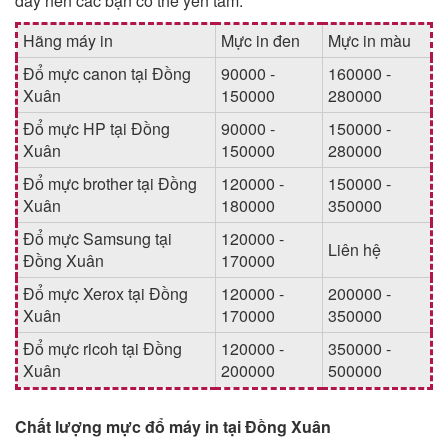
đây nên các bạn có thể yên tâm.
Hãng máy in
Mực in đen
Mực in màu
Đổ mực canon tại Đồng
90000 -
160000 -
Xuân
150000
280000
Đổ mực HP tại Đồng
90000 -
150000 -
Xuân
150000
280000
Đổ mực brother tại Đồng
120000 -
150000 -
Xuân
180000
350000
Đổ mực Samsung tại
120000 -
Liên hệ
Đồng Xuân
170000
Đổ mực Xerox tại Đồng
120000 -
200000 -
Xuân
170000
350000
Đổ mực ricoh tại Đồng
120000 -
350000 -
Xuân
200000
500000
Chất lượng mực đổ máy in tại Đồng Xuân