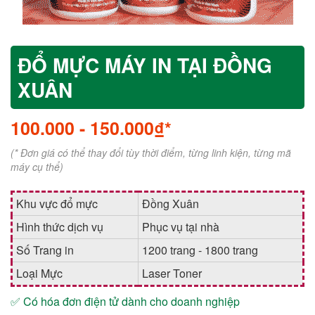
ĐỔ MỰC MÁY IN TẠI ĐỒNG
XUÂN
100.000
-
150.000₫*
(* Đơn giá có thể thay đổi tùy thời điểm, từng linh kiện, từng mã
máy cụ thể)
Khu vực đổ mực
Đồng Xuân
Hình thức dịch vụ
Phục vụ tại nhà
Số Trang in
1200 trang - 1800 trang
Loại Mực
Laser Toner
✅ Có hóa đơn điện tử dành cho doanh nghiệp