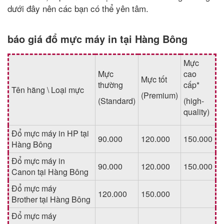
dưới đây nên các bạn có thể yên tâm.
báo giá đổ mực máy in tại Hàng Bông
Mực
Mực
cao
Mực tốt
thường
cấp*
Tên hãng \ Loại mực
(Premium)
(Standard)
(high-
quality)
Đổ mực máy in HP tại
90.000
120.000
150.000
Hàng Bông
Đổ mực máy in
90.000
120.000
150.000
Canon tại Hàng Bông
Đổ mực máy
120.000
150.000
Brother tại Hàng Bông
Đổ mực máy