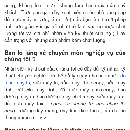
căng, không lem mực, không làm hại máy của quý
khách. Thời gian gần đây xuất hiện nhiều nhà cung cấp
đổ mực máy in với giá rất rẻ ( các bạn làm thử 1 phép
tính đơn giản với giá rẻ như thế làm sao có mực chất
lượng tốt và chi phí nhân viên kỹ thuật của họ ) Hãy
cẩn trọng với những sản phẩm kém chất lượng.
Bạn lo lắng về chuyên môn nghiệp vụ của
chúng tôi ?
Nhân viên kỹ thuật của chúng tôi có đầy đủ kỹ năng, kỹ
thuật chuyên nghiệp có thể xử lý ngay cho bạn như :
do
muc may in
, sửa máy in, sửa máy photocopy, sửa máy
tính, cài win máy tính, đổ mực máy photocopy, bảo
dưỡng máy in, bảo dưỡng máy photocopy, sửa máy fax,
đổ mực máy fax...
ngoài ra chúng tôi còn nhận thi
: đường dây mạng, dây line điện thoại, lắp đặt hệ
công
thống camera....v.v....
Bạn vẫn còn lo lắng về dịch vụ hậu mãi sau