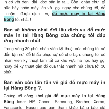
in có vệt đen dài dọc bản in ra... Còn chần chừ gì
nữa hãy nhấc máy lên và gọi ngay cho chúng tôi, để
nhận được dịch vụ
đổ mực máy in tại Hàng
tốt nhất !
Bông
Bạn sẽ không phải đợi lâu dịch vụ đổ mực
máy in tại Hàng Bông của chúng tôi đáp
ứng nhanh nhất.
Trong vòng 30 phút nhân viên kỹ thuật của chúng tôi sẽ
đến tận nơi để khắc phục sự cố cho bạn. chúng tôi có
nhân viên kỹ thuật làm tất cả khu vực hà nội. hãy gọi
ngay để kỹ thuật gần đó qua thật nhanh mà chưa tới 30
phút.
Bạn vẫn còn lăn tăn về giá
đổ mực máy in
tại Hàng Bông
?.
Chúng tôi công khai
giá đổ mực máy in tại Hàng
laser HP, Canon, Samsung, Brother, Xerox,
Bông
Panasonic, Epson các bạn tham khảo bảng báo giá