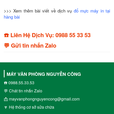
>>> Xem thêm bài viết về dịch vụ
đổ mực máy in tại
hàng bài
☎️ Liên Hệ Dịch Vụ: 0988 55 33 53
💬 Gửi tin nhắn Zalo
MÁY VĂN PHÒNG NGUYỄN CÔNG
☎️ 0988.55.33.53
💬 Chát tin nhắn Zalo
📩 mayvanphongnguyencong@gmail.com
🔽 Hệ thống cơ sở sửa chữa