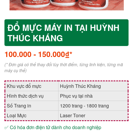
ĐỔ MỰC MÁY IN TẠI HUỲNH
THÚC KHÁNG
100.000
-
150.000₫*
(* Đơn giá có thể thay đổi tùy thời điểm, từng linh kiện, từng mã
máy cụ thể)
Khu vực đổ mực
Huỳnh Thúc Kháng
Hình thức dịch vụ
Phục vụ tại nhà
Số Trang in
1200 trang - 1800 trang
Loại Mực
Laser Toner
✅ Có hóa đơn điện tử dành cho doanh nghiệp