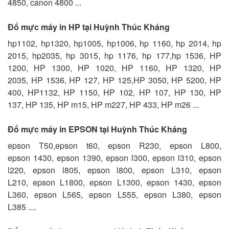
4850, canon 4800 ...
Đổ mực máy in HP tại Huỳnh Thúc Kháng
hp1102, hp1320, hp1005, hp1006, hp 1160, hp 2014, hp
2015, hp2035, hp 3015, hp 1176, hp 177,hp 1536, HP
1200, HP 1300, HP 1020, HP 1160, HP 1320, HP
2035, HP 1536, HP 127, HP 125,HP 3050, HP 5200, HP
400, HP1132, HP 1150, HP 102, HP 107, HP 130, HP
137, HP 135, HP m15, HP m227, HP 433, HP m26 ...
Đổ mực máy in EPSON tại Huỳnh Thúc Kháng
epson T50,epson t60, epson R230, epson L800,
epson 1430, epson 1390, epson l300, epson l310, epson
l220, epson l805, epson l800, epson L310, epson
L210, epson L1800, epson L1300, epson 1430, epson
L360, epson L565, epson L555, epson L380, epson
L385 ....