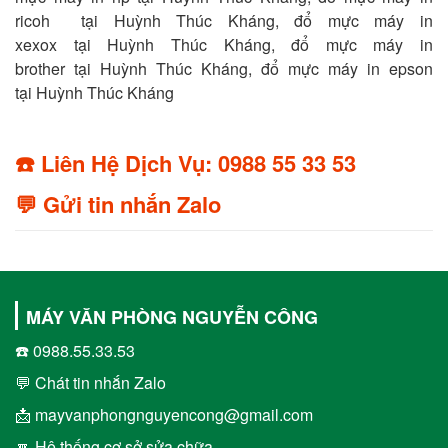
ricoh tại Huỳnh Thúc Kháng, đổ mực máy in
xexox tại Huỳnh Thúc Kháng, đổ mực máy in
brother tại Huỳnh Thúc Kháng, đổ mực máy in epson
tại Huỳnh Thúc Kháng
☎️ Liên Hệ Dịch Vụ: 0988 55 33 53
💬 Gửi tin nhắn Zalo
MÁY VĂN PHÒNG NGUYỄN CÔNG
☎️ 0988.55.33.53
💬 Chát tin nhắn Zalo
📩 mayvanphongnguyencong@gmail.com
🔽 Hệ thống cơ sở sửa chữa