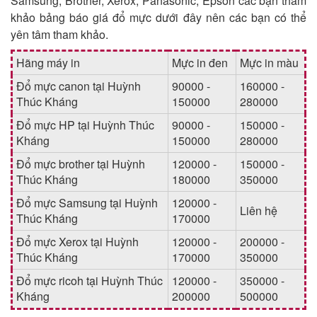
Samsung, Brother, Xerox, Panasonic, Epson các bạn tham
khảo bảng báo giá đổ mực dưới đây nên các bạn có thể
yên tâm tham khảo.
Hãng máy in
Mực in đen
Mực in màu
Đổ mực canon tại Huỳnh
90000 -
160000 -
Thúc Kháng
150000
280000
Đổ mực HP tại Huỳnh Thúc
90000 -
150000 -
Kháng
150000
280000
Đổ mực brother tại Huỳnh
120000 -
150000 -
Thúc Kháng
180000
350000
Đổ mực Samsung tại Huỳnh
120000 -
Liên hệ
Thúc Kháng
170000
Đổ mực Xerox tại Huỳnh
120000 -
200000 -
Thúc Kháng
170000
350000
Đổ mực ricoh tại Huỳnh Thúc
120000 -
350000 -
Kháng
200000
500000