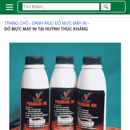
🔍
TRANG CHỦ
›
DANH MỤC ĐỔ MỰC MÁY IN
›
ĐỔ MỰC MÁY IN TẠI HUỲNH THÚC KHÁNG