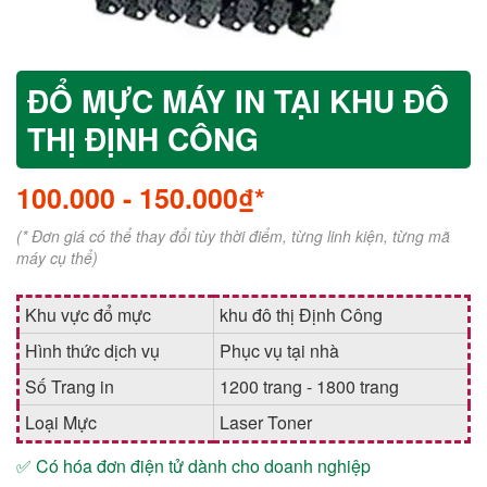
ĐỔ MỰC MÁY IN TẠI KHU ĐÔ
THỊ ĐỊNH CÔNG
100.000
-
150.000₫*
(* Đơn giá có thể thay đổi tùy thời điểm, từng linh kiện, từng mã
máy cụ thể)
Khu vực đổ mực
khu đô thị Định Công
Hình thức dịch vụ
Phục vụ tại nhà
Số Trang in
1200 trang - 1800 trang
Loại Mực
Laser Toner
✅ Có hóa đơn điện tử dành cho doanh nghiệp