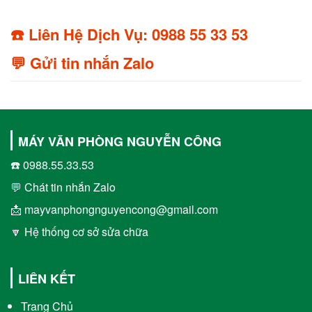
☎️ Liên Hệ Dịch Vụ: 0988 55 33 53
💬 Gửi tin nhắn Zalo
MÁY VĂN PHÒNG NGUYỄN CÔNG
☎️ 0988.55.33.53
💬 Chát tin nhắn Zalo
📩 mayvanphongnguyencong@gmail.com
🔽 Hệ thống cơ sở sửa chữa
LIÊN KẾT
Trang Chủ