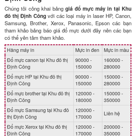
Chúng tôi công khai bảng
giá đổ mực máy in tại Khu
với các loại máy in laser HP, Canon,
đô thị Định Công
Samsung, Brother, Xerox, Panasonic, Epson các bạn
tham khảo bảng báo giá đổ mực dưới đây nên các bạn
có thể yên tâm tham khảo.
Hãng máy in
Mực in đen
Mực in màu
Đổ mực canon tại Khu đô thị
90000 -
160000 -
Định Công
150000
280000
Đổ mực HP tại Khu đô thị
90000 -
150000 -
Định Công
150000
280000
Đổ mực brother tại Khu đô thị
120000 -
150000 -
Định Công
180000
350000
Đổ mực Samsung tại Khu đô
120000 -
Liên hệ
thị Định Công
170000
Đổ mực Xerox tại Khu đô thị
120000 -
200000 -
Định Công
170000
350000