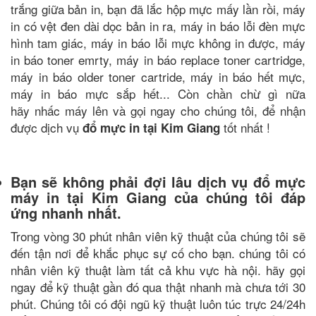
trắng giữa bản in, bạn đã lắc hộp mực mấy lần rồi, máy
in có vệt đen dài dọc bản in ra, máy in báo lỗi đèn mực
hình tam giác, máy in báo lỗi mực không in được, máy
in báo toner emrty, máy in báo replace toner cartridge,
máy in báo older toner cartride, máy in báo hết mực,
máy in báo mực sắp hết... Còn chần chừ gì nữa
hãy nhấc máy lên và gọi ngay cho chúng tôi, để nhận
được dịch vụ
tốt nhất !
đổ mực in tại Kim Giang
Bạn sẽ không phải đợi lâu dịch vụ đổ mực
máy in tại Kim Giang của chúng tôi đáp
ứng nhanh nhất.
Trong vòng 30 phút nhân viên kỹ thuật của chúng tôi sẽ
đến tận nơi để khắc phục sự cố cho bạn. chúng tôi có
nhân viên kỹ thuật làm tất cả khu vực hà nội. hãy gọi
ngay để kỹ thuật gần đó qua thật nhanh mà chưa tới 30
phút. Chúng tôi có đội ngũ kỹ thuật luôn túc trực 24/24h