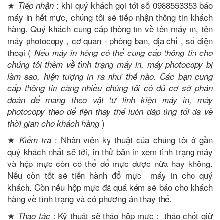
★
: khi quý khách gọi tới số 0988553353 báo
Tiếp nhận
máy in hết mực, chúng tôi sẽ tiếp nhận thông tin khách
hàng. Quý khách cung cấp thông tin về tên máy in, tên
máy photocopy , cơ quan - phòng ban, địa chỉ , số điện
thoại (
Nếu máy in hỏng có thể cung cấp thông tin cho
chúng tôi thêm về tình trạng máy in, máy photocopy bị
làm sao, hiện tượng in ra như thế nào. Các bạn cung
cấp thông tin càng nhiều chúng tôi có đủ cơ sở phán
đoán để mang theo vật tư linh kiện máy in, máy
photocopy theo để tiện thay thế luôn đáp ứng tối đa về
)
thời gian cho khách hàng
★
: Nhân viên kỹ thuật của chúng tôi ở gần
Kiểm tra
quý khách nhất sẽ tới, in thử bản in xem tình trạng máy
và hộp mực còn có thể đổ mực được nữa hay không.
Nếu còn tốt sẽ tiến hành đổ mực máy in cho quý
khách. Còn nếu hộp mực đã quá kém sẽ báo cho khách
hàng về tình trạng và có phương án thay thế.
★
: Kỹ thuật sẽ tháo hộp mực : tháo chốt giữ
Thao tác