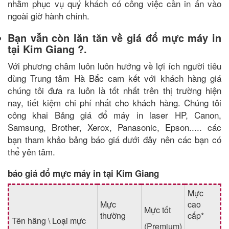
nhằm phục vụ quý khách có công việc cần in ấn vào
ngoài giờ hành chính.
Bạn vẫn còn lăn tăn về giá đổ mực máy in
tại Kim Giang ?.
Với phương châm luôn luôn hướng về lợi ích người tiêu
dùng Trung tâm Hà Bắc cam kết với khách hàng giá
chúng tôi đưa ra luôn là tốt nhất trên thị trường hiện
nay, tiết kiệm chi phí nhất cho khách hàng. Chúng tôi
công khai Bảng giá đổ máy in laser HP, Canon,
Samsung, Brother, Xerox, Panasonic, Epson..... các
bạn tham khảo bảng báo giá dưới đây nên các bạn có
thể yên tâm.
báo giá đổ mực máy in tại Kim Giang
Mực
Mực
cao
Mực tốt
thường
cấp*
Tên hãng \ Loại mực
(Premium)