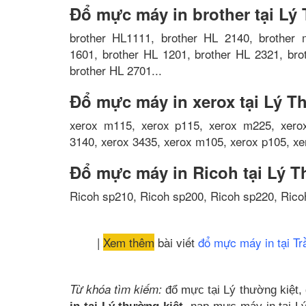
Đổ mực máy in brother tại Lý
brother HL1111, brother HL 2140, brother 
1601, brother HL 1201, brother HL 2321, bro
brother HL 2701...
Đổ mực máy in xerox tại Lý T
xerox m115, xerox p115, xerox m225, xerox
3140, xerox 3435, xerox m105, xerox p105, xe
Đổ mực máy in Ricoh tại Lý T
Ricoh sp210, Ricoh sp200, Ricoh sp220, Rico
|
Xem thêm
bài viết
đổ mực máy in tại T
Từ khóa tìm kiếm:
đổ mực tại Lý thường kiệt,