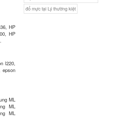
đổ mực tại Lý thường kiệt
536, HP
00, HP
.
n l220,
, epson
ung ML
ung ML
ung ML