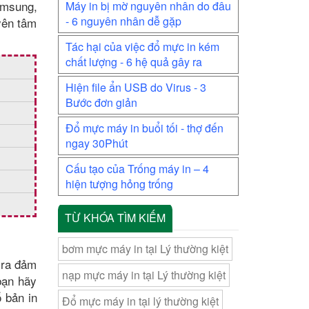
amsung,
Máy in bị mờ nguyên nhân do đâu
- 6 nguyên nhân dễ gặp
yên tâm
Tác hại của việc đổ mực in kém
chất lượng - 6 hệ quả gây ra
Hiện file ẩn USB do Virus - 3
Bước đơn giản
Đổ mực máy in buổi tối - thợ đến
ngay 30Phút
Cấu tạo của Trống máy in – 4
hiện tượng hỏng trống
TỪ KHÓA TÌM KIẾM
bơm mực máy in tại Lý thường kiệt
 ra đảm
nạp mực máy in tại Lý thường kiệt
bạn hãy
 bản in
Đổ mực máy in tại lý thường kiệt