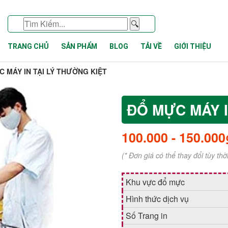
🔍
TRANG CHỦ
SẢN PHẨM
BLOG
TẢI VỀ
GIỚI THIỆU
 MÁY IN TẠI LÝ THƯỜNG KIỆT
ĐỔ MỰC MÁY I
100.000
-
150.000
(* Đơn giá có thể thay đổi tùy th
Khu vực đổ mực
Hình thức dịch vụ
Số Trang in