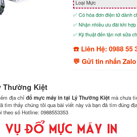
Loại Mực
✅ Có hóa đơn điện tử dành 
✅ Nhận nhiều ưu đãi khi hợp 
✅ Kỹ thuật đến tận nơi sửa 
☎️ Liên Hệ: 0988 55 
💬 Gửi tin nhắn Zalo
ý Thường Kiệt
iếm địa chỉ
mà chưa t
đổ mực máy in tại Lý Thường Kiệt
ã tìm thấy chúng tôi qua bài viết này và bạn đã tìm đúng đị
ôi theo số Hotline: 0988553353