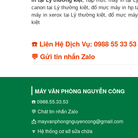
in tại Lý thường kiệt
, nạp mực máy in tại L
canon tại Lý thường kiệt, đổ mực máy in hp t
máy in xerox tại Lý thường kiệt, đổ mực máy 
kiệt
☎️ Liên Hệ Dịch Vụ: 0988 55 33 53
💬 Gửi tin nhắn Zalo
MÁY VĂN PHÒNG NGUYỄN CÔNG
☎️ 0988.55.33.53
💬 Chát tin nhắn Zalo
📩 mayvanphongnguyencong@gmail.com
🔽 Hệ thống cơ sở sửa chữa