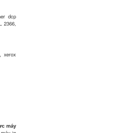
her dcp
L 2366,
, xerox
ực máy