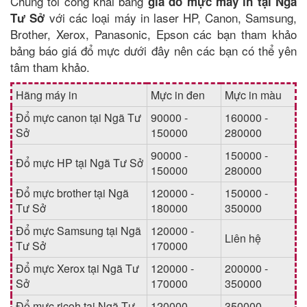
Chúng tôi công khai bảng
giá đổ mực máy in tại Ngã
với các loại máy in laser HP, Canon, Samsung,
Tư Sở
Brother, Xerox, Panasonic, Epson các bạn tham khảo
bảng báo giá đổ mực dưới đây nên các bạn có thể yên
tâm tham khảo.
Hãng máy in
Mực in đen
Mực in màu
Đổ mực canon tại Ngã Tư
90000 -
160000 -
Sở
150000
280000
90000 -
150000 -
Đổ mực HP tại Ngã Tư Sở
150000
280000
Đổ mực brother tại Ngã
120000 -
150000 -
Tư Sở
180000
350000
Đổ mực Samsung tại Ngã
120000 -
Liên hệ
Tư Sở
170000
Đổ mực Xerox tại Ngã Tư
120000 -
200000 -
Sở
170000
350000
Đổ mực ricoh tại Ngã Tư
120000 -
350000 -