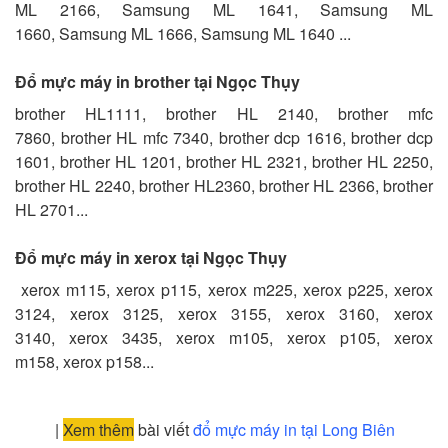
ML 2166, Samsung ML 1641, Samsung ML
1660, Samsung ML 1666, Samsung ML 1640 ...
Đổ mực máy in brother tại Ngọc Thụy
brother HL1111, brother HL 2140, brother mfc
7860, brother HL mfc 7340, brother dcp 1616, brother dcp
1601, brother HL 1201, brother HL 2321, brother HL 2250,
brother HL 2240, brother HL2360, brother HL 2366, brother
HL 2701...
Đổ mực máy in xerox tại Ngọc Thụy
xerox m115, xerox p115, xerox m225, xerox p225, xerox
3124, xerox 3125, xerox 3155, xerox 3160, xerox
3140, xerox 3435, xerox m105, xerox p105, xerox
m158, xerox p158...
|
Xem thêm
bài viết
đổ mực máy in tại Long Biên