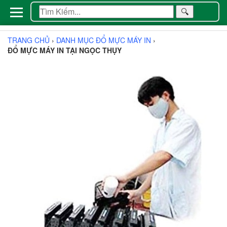
🔍
TRANG CHỦ
›
DANH MỤC ĐỔ MỰC MÁY IN
›
ĐỔ MỰC MÁY IN TẠI NGỌC THỤY