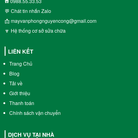
☎️ 0988.55.33.53
💬 Chát tin nhắn Zalo
📩 mayvanphongnguyencong@gmail.com
🔽 Hệ thống cơ sở sửa chữa
LIÊN KẾT
Trang Chủ
Blog
Tải về
Giới thiệu
Thanh toán
Chính sách vận chuyển
DỊCH VỤ TẠI NHÀ