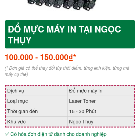
ĐỔ MỰC MÁY IN TẠI NGỌC
THỤY
100.000
-
150.000₫*
(* Đơn giá có thể thay đổi tùy thời điểm, từng linh kiện, từng mã
máy cụ thể)
Dịch vụ
Đổ mực máy in
Loại mực
Laser Toner
Thời gian đến
15 - 30 Phút
Khu vực
Ngọc Thụy
✅ Có hóa đơn điện tử dành cho doanh nghiệp