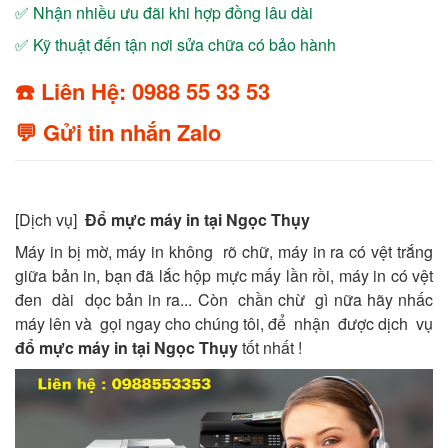
✅ Nhận nhiều ưu đãi khi hợp đồng lâu dài
✅ Kỹ thuật đến tận nơi sửa chữa có bảo hành
☎️ Liên Hệ: 0988 55 33 53
💬 Gửi tin nhắn Zalo
[Dịch vụ]
Đổ mực máy in tại Ngọc Thụy
Máy in bị mờ, máy in không rõ chữ, máy in ra có vệt trắng
giữa bản in, bạn đã lắc hộp mực mấy lần rồi, máy in có vệt
đen dài dọc bản in ra... Còn chần chừ gì nữa hãy nhấc
máy lên và gọi ngay cho chúng tôi, để nhận được dịch vụ
đổ mực máy in tại Ngọc Thụy
tốt nhất !