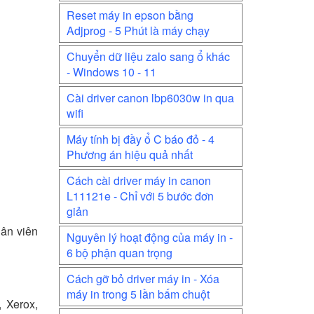
Reset máy in epson bằng
Adjprog - 5 Phút là máy chạy
Chuyển dữ liệu zalo sang ổ khác
- Windows 10 - 11
Cài driver canon lbp6030w in qua
wifi
Máy tính bị đầy ổ C báo đỏ - 4
Phương án hiệu quả nhất
Cách cài driver máy in canon
L11121e - Chỉ với 5 bước đơn
giản
hân viên
Nguyên lý hoạt động của máy in -
6 bộ phận quan trọng
Cách gỡ bỏ driver máy in - Xóa
máy in trong 5 lần bấm chuột
 Xerox,