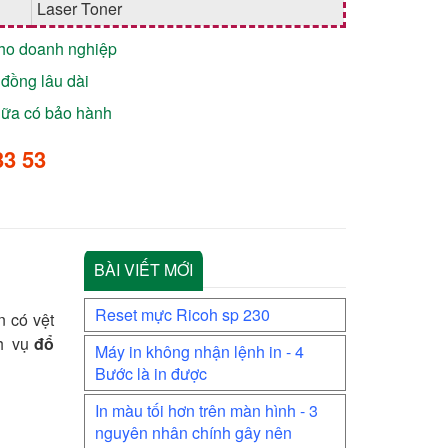
Laser Toner
cho doanh nghiệp
đồng lâu dài
chữa có bảo hành
33 53
BÀI VIẾT MỚI
Reset mực Ricoh sp 230
n có vệt
h vụ
đổ
Máy in không nhận lệnh in - 4
Bước là in được
In màu tối hơn trên màn hình - 3
nguyên nhân chính gây nên