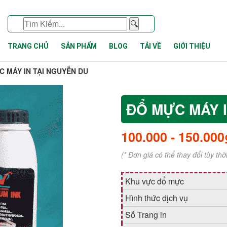
🔍
TRANG CHỦ
SẢN PHẨM
BLOG
TẢI VỀ
GIỚI THIỆU
 MÁY IN TẠI NGUYỄN DU
ĐỔ MỰC MÁY I
100.000
-
150.000
(* Đơn giá có thể thay đổi tùy th
Khu vực đổ mực
Hình thức dịch vụ
Số Trang in