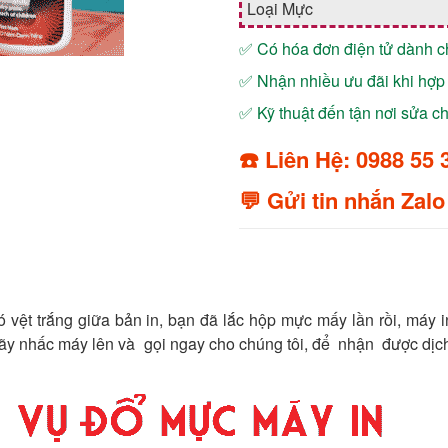
Loại Mực
✅ Có hóa đơn điện tử dành 
✅ Nhận nhiều ưu đãi khi hợp 
✅ Kỹ thuật đến tận nơi sửa 
☎️ Liên Hệ: 0988 55 
💬 Gửi tin nhắn Zalo
 vệt trắng giữa bản in, bạn đã lắc hộp mực mấy lần rồi, máy i
hãy nhấc máy lên và gọi ngay cho chúng tôi, để nhận được dịc