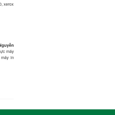
0, xerox
 Nguyễn
mực máy
 máy in