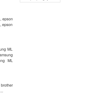
, epson
, epson
ung ML
Samsung
ung ML
 brother
..