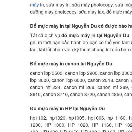
máy in
, sửa máy in, sửa máy photocopy, sửa máy
dưỡng máy photocopy, sửa máy fax, đổ mực máy 
Đổ mực máy in tại Nguyễn Du có được bảo 
Tất cả dịch vụ
đổ mực máy in tại Nguyễn Du
,
ghi rõ thời hạn bảo hành để bạn có thể yên tâm
lâu, khi lỗi nhân viên kỹ thuật chúng tôi đến bạn
Đổ mực máy in canon tại Nguyễn Du
canon lbp 3500, canon lbp 2900, canon lbp 3300
lbp 3000, canon lbp 6000, canon 2018, canon 
canon mf 224, canon mf 266, canon mf 269, 
8610, canon 8710, canon 8720, canon 4850, cano
Đổ mực máy in HP tại Nguyễn Du
hp1102, hp1320, hp1005, hp1006, hp 1160, h
1200, HP 1300, HP 1020, HP 1160, HP 13
400, HP1132, HP 1150, HP 102, HP 107, HP 130