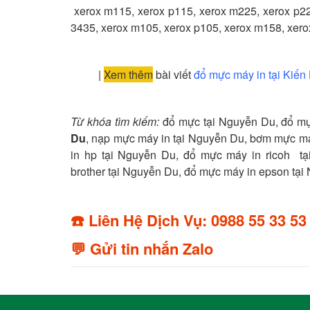
xerox m115, xerox p115, xerox m225, xerox p225
3435, xerox m105, xerox p105, xerox m158, xerox
|
Xem thêm
bài viết
đổ mực máy in tại Kiế
Từ khóa tìm kiếm:
đổ mực tại Nguyễn Du, đổ mự
Du
, nạp mực máy in tại Nguyễn Du, bơm mực m
in hp tại Nguyễn Du, đổ mực máy in ricoh t
brother tại Nguyễn Du, đổ mực máy in epson tạ
☎️ Liên Hệ Dịch Vụ: 0988 55 33 53
💬 Gửi tin nhắn Zalo