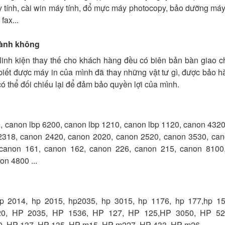
 tính, cài win máy tính, đổ mực máy photocopy, bảo dưỡng máy
fax...
hành không
 linh kiện thay thế cho khách hàng đều có biên bản bàn giao c
 biết được máy in của mình đã thay những vật tư gì, được bảo 
 có thể đối chiếu lại để đảm bảo quyền lợi của mình.
, canon lbp 6200, canon lbp 1210, canon lbp 1120, canon 432
2318, canon 2420, canon 2020, canon 2520, canon 3530, can
canon 161, canon 162, canon 226, canon 215, canon 8100
n 4800 ...
p 2014, hp 2015, hp2035, hp 3015, hp 1176, hp 177,hp 1
20, HP 2035, HP 1536, HP 127, HP 125,HP 3050, HP 52
, HP 137, HP 135, HP m15, HP m227, HP 433, HP m26 ...