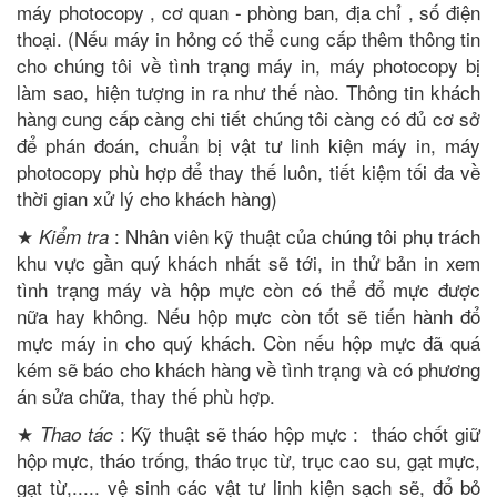
máy photocopy , cơ quan - phòng ban, địa chỉ , số điện
thoại. (Nếu máy in hỏng có thể cung cấp thêm thông tin
cho chúng tôi về tình trạng máy in, máy photocopy bị
làm sao, hiện tượng in ra như thế nào. Thông tin khách
hàng cung cấp càng chi tiết chúng tôi càng có đủ cơ sở
để phán đoán, chuẩn bị vật tư linh kiện máy in, máy
photocopy phù hợp để thay thế luôn, tiết kiệm tối đa về
thời gian xử lý cho khách hàng)
★
: Nhân viên kỹ thuật của chúng tôi phụ trách
Kiểm tra
khu vực gần quý khách nhất sẽ tới, in thử bản in xem
tình trạng máy và hộp mực còn có thể đổ mực được
nữa hay không. Nếu hộp mực còn tốt sẽ tiến hành đổ
mực máy in cho quý khách. Còn nếu hộp mực đã quá
kém sẽ báo cho khách hàng về tình trạng và có phương
án sửa chữa, thay thế phù hợp.
★
: Kỹ thuật sẽ tháo hộp mực : tháo chốt giữ
Thao tác
hộp mực, tháo trống, tháo trục từ, trục cao su, gạt mực,
gạt từ,..... vệ sinh các vật tư linh kiện sạch sẽ, đổ bỏ