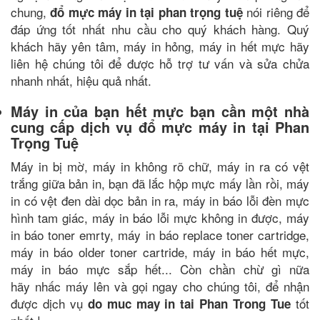
chung,
nói riêng để
đổ mực máy in tại phan trọng tuệ
đáp ứng tốt nhất nhu cầu cho quý khách hàng. Quý
khách hãy yên tâm, máy in hỏng, máy in hết mực
hãy
liên hệ chúng tôi để được hỗ trợ tư vấn và sửa chửa
nhanh nhất, hiệu quả nhất.
Máy in của bạn hết mực bạn cần một nhà
cung cấp dịch vụ đổ mực máy in tại Phan
Trọng Tuệ
Máy in bị mờ, máy in không rõ chữ, máy in ra có vệt
trắng giữa bản in, bạn đã lắc hộp mực mấy lần rồi, máy
in có vệt đen dài dọc bản in ra, máy in báo lỗi đèn mực
hình tam giác, máy in báo lỗi mực không in được, máy
in báo toner emrty, máy in báo replace toner cartridge,
máy in báo older toner cartride, máy in báo hết mực,
máy in báo mực sắp hết... Còn chần chừ gì nữa
hãy nhấc máy lên và gọi ngay cho chúng tôi, để nhận
được dịch vụ
tốt
do muc may in tai Phan Trong Tue