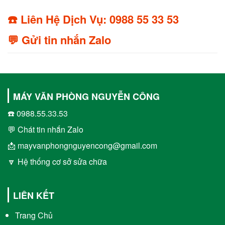
☎️ Liên Hệ Dịch Vụ: 0988 55 33 53
💬 Gửi tin nhắn Zalo
MÁY VĂN PHÒNG NGUYỄN CÔNG
☎️ 0988.55.33.53
💬 Chát tin nhắn Zalo
📩 mayvanphongnguyencong@gmail.com
🔽 Hệ thống cơ sở sửa chữa
LIÊN KẾT
Trang Chủ