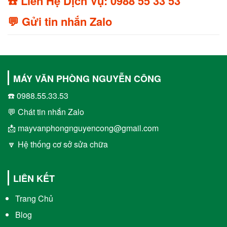
☎️ Liên Hệ Dịch Vụ: 0988 55 33 53
💬 Gửi tin nhắn Zalo
MÁY VĂN PHÒNG NGUYỄN CÔNG
☎️ 0988.55.33.53
💬 Chát tin nhắn Zalo
📩 mayvanphongnguyencong@gmail.com
🔽 Hệ thống cơ sở sửa chữa
LIÊN KẾT
Trang Chủ
Blog