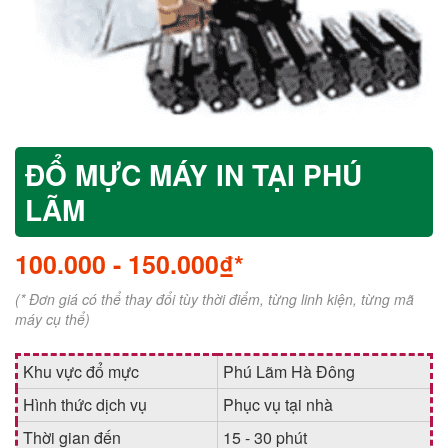
ĐỔ MỰC MÁY IN TẠI PHÚ
LÃM
100.000
-
150.000₫*
(* Đơn giá có thể thay đổi tùy thời điểm, từng linh kiện, từng mã
máy cụ thể)
Khu vực đổ mực
Phú Lãm Hà Đông
Hình thức dịch vụ
Phục vụ tại nhà
Thời gian đến
15 - 30 phút