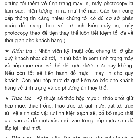
chúng tôi thêm về tình trạng máy in, máy photocopy bị
làm sao, hiện tượng in ra như thế nào. Các bạn cung
cấp thông tin càng nhiều chúng tôi có đủ cơ sở phán
đoán để mang theo vật tư linh kiện máy in, máy
photocopy theo để tiện thay thế luôn tiết kiệm tối đa về
thời gian cho khách hàng )
★
: Nhân viên kỹ thuật của chúng tôi ở gần
Kiểm tra
quý khách nhất sẽ tới, in thử bản in xem tình trạng máy
và hộp mực còn có thể đổ mực được nữa hay không.
Nếu còn tốt sẽ tiến hành đổ mực máy in cho quý
khách. Còn nếu hộp mực đã quá kém sẽ báo cho khách
hàng về tình trạng và có phương án thay thế.
★
: Kỹ thuật sẽ tháo hộp mực : tháo chốt giữ
Thao tác
hộp mực, tháo trống, tháo trục từ, gạt mực, gạt từ, trục
từ. vệ sinh các vật tư linh kiện sạch sẽ, đổ bỏ mực thải
cũ, sau đó đổ mực vào mới vào trong hộp mực sau đó
lắp lại như mới.
★
: Nhân viên lắp hộp mực vào máy in và in
Bàn giao