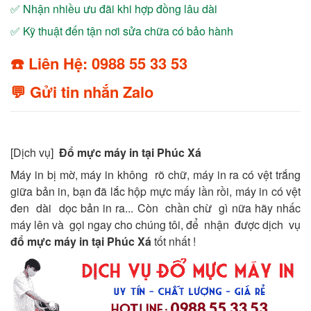
✅ Nhận nhiều ưu đãi khi hợp đồng lâu dài
✅ Kỹ thuật đến tận nơi sửa chữa có bảo hành
☎️ Liên Hệ: 0988 55 33 53
💬 Gửi tin nhắn Zalo
[Dịch vụ]
Đổ mực máy in tại Phúc Xá
Máy in bị mờ, máy in không rõ chữ, máy in ra có vệt trắng
giữa bản in, bạn đã lắc hộp mực mấy lần rồi, máy in có vệt
đen dài dọc bản in ra... Còn chần chừ gì nữa hãy nhấc
máy lên và gọi ngay cho chúng tôi, để nhận được dịch vụ
đổ mực máy in tại Phúc Xá
tốt nhất !