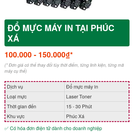
ĐỔ MỰC MÁY IN TẠI PHÚC
XÁ
100.000
-
150.000₫*
(* Đơn giá có thể thay đổi tùy thời điểm, từng linh kiện, từng mã
máy cụ thể)
Dịch vụ
Đổ mực máy in
Loại mực
Laser Toner
Thời gian đến
15 - 30 Phút
Khu vực
Phúc Xá
✅ Có hóa đơn điện tử dành cho doanh nghiệp