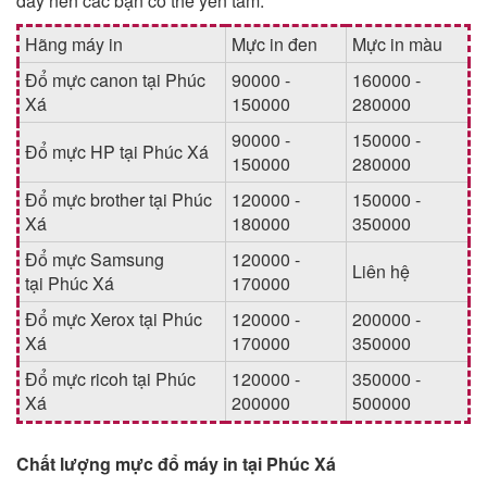
đây nên các bạn có thể yên tâm.
Hãng máy in
Mực in đen
Mực in màu
Đổ mực canon tại Phúc
90000 -
160000 -
Xá
150000
280000
90000 -
150000 -
Đổ mực HP tại Phúc Xá
150000
280000
Đổ mực brother tại Phúc
120000 -
150000 -
Xá
180000
350000
Đổ mực Samsung
120000 -
Liên hệ
tại Phúc Xá
170000
Đổ mực Xerox tại Phúc
120000 -
200000 -
Xá
170000
350000
Đổ mực ricoh tại Phúc
120000 -
350000 -
Xá
200000
500000
Chất lượng mực đổ máy in tại Phúc Xá