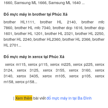
1660, Samsung ML 1666, Samsung ML 1640 ...
Đổ mực máy in brother tại Phúc Xá
brother HL1111, brother HL 2140, brother mfc
7860, brother HL mfc 7340, brother dcp 1616, brother dcp
1601, brother HL 1201, brother HL 2321, brother HL 2250,
brother HL 2240, brother HL2360, brother HL 2366, brother
HL 2701...
Đổ mực máy in xerox tại Phúc Xá
xerox m115, xerox p115, xerox m225, xerox p225, xerox
3124, xerox 3125, xerox 3155, xerox 3160, xerox
3140, xerox 3435, xerox m105, xerox p105, xerox
m158, xerox p158...
|
Xem thêm
bài viết
đổ mực máy in tại Ba Đình