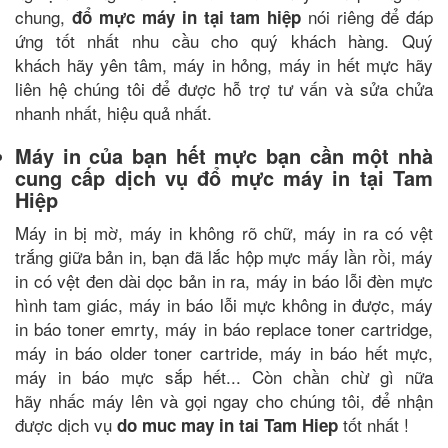
chung,
nói riêng để đáp
đổ mực máy in tại tam hiệp
ứng tốt nhất nhu cầu cho quý khách hàng. Quý
khách hãy yên tâm, máy in hỏng, máy in hết mực
hãy
liên hệ chúng tôi để được hỗ trợ tư vấn và sửa chửa
nhanh nhất, hiệu quả nhất.
Máy in của bạn hết mực bạn cần một nhà
cung cấp dịch vụ đổ mực máy in tại Tam
Hiệp
Máy in bị mờ, máy in không rõ chữ, máy in ra có vệt
trắng giữa bản in, bạn đã lắc hộp mực mấy lần rồi, máy
in có vệt đen dài dọc bản in ra, máy in báo lỗi đèn mực
hình tam giác, máy in báo lỗi mực không in được, máy
in báo toner emrty, máy in báo replace toner cartridge,
máy in báo older toner cartride, máy in báo hết mực,
máy in báo mực sắp hết... Còn chần chừ gì nữa
hãy nhấc máy lên và gọi ngay cho chúng tôi, để nhận
được dịch vụ
tốt nhất !
do muc may in tai Tam Hiep