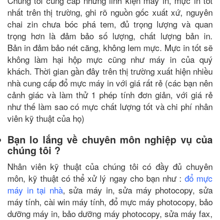
Chúng tôi cung cấp những linh kiện máy in,
mực in tốt
nhất trên thị trường, ghi rõ nguồn gốc xuất xứ, nguyên
chai zin chưa bóc phá tem, đủ trọng lượng và quan
trọng hơn là đảm bảo số lượng, chất lượng bản in.
Bản in đảm bảo nét căng, không lem mực. Mực in tốt sẽ
không làm hại hộp mực cũng như máy in của quý
khách. Thời gian gần đây trên thị trường xuất hiện nhiều
nhà cung cấp đổ mực máy in với giá rất rẻ (các bạn nên
cảnh giác và làm thử 1 phép tính đơn giản, với giá rẻ
như thế làm sao có mực chất lượng tốt và chi phí nhân
viên kỹ thuật của họ)
Bạn lo lắng về chuyên môn nghiệp vụ của
chúng tôi ?
Nhân viên kỹ thuật của chúng tôi có đầy đủ chuyên
môn, kỹ thuật có thể xử lý ngay cho bạn như :
đổ mực
máy in tại nhà
, sửa máy in, sửa máy photocopy, sửa
máy tính, cài win máy tính, đổ mực máy photocopy, bảo
dưỡng máy in, bảo dưỡng máy photocopy, sửa máy fax,