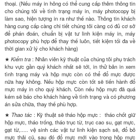
thoại. (Nếu máy in hỏng có thể cung cấp thêm thông tin
cho chúng tôi về tình trạng máy in, máy photocopy bị
làm sao, hiện tượng in ra như thế nào. Thông tin khách
hàng cung cấp càng chi tiết chúng tôi càng có đủ cơ sở
để phán đoán, chuẩn bị vật tư linh kiện máy in, máy
photocopy phù hợp để thay thế luôn, tiết kiệm tối đa về
thời gian xử lý cho khách hàng)
★
: Nhân viên kỹ thuật của chúng tôi phụ trách
Kiểm tra
khu vực gần quý khách nhất sẽ tới, in thử bản in xem
tình trạng máy và hộp mực còn có thể đổ mực được
nữa hay không. Nếu hộp mực còn tốt sẽ tiến hành đổ
mực máy in cho quý khách. Còn nếu hộp mực đã quá
kém sẽ báo cho khách hàng về tình trạng và có phương
án sửa chữa, thay thế phù hợp.
★
: Kỹ thuật sẽ tháo hộp mực : tháo chốt giữ
Thao tác
hộp mực, tháo trống, tháo trục từ, trục cao su, gạt mực,
gạt từ,..... vệ sinh các vật tư linh kiện sạch sẽ, đổ bỏ
mực thải cũ, sau đó đổ mực mới vào trong hộp mực