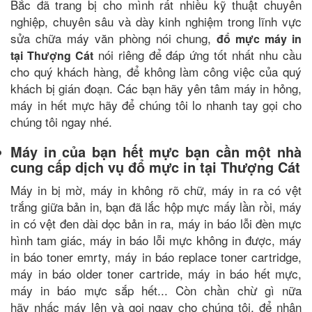
Bắc đã trang bị cho mình rất nhiều kỹ thuật chuyên
nghiệp, chuyên sâu và dày kinh nghiệm trong lĩnh vực
sửa chữa máy văn phòng nói chung,
đổ mực máy in
nói riêng để đáp ứng tốt nhất nhu cầu
tại Thượng Cát
cho quý khách hàng, để không làm công việc của quý
khách bị gián đoạn. Các bạn hãy yên tâm máy in hỏng,
máy in hết mực
hãy để chúng tôi lo nhanh tay gọi cho
chúng tôi ngay nhé.
Máy in của bạn hết mực bạn cần một nhà
cung cấp dịch vụ đổ mực in tại Thượng Cát
Máy in bị mờ, máy in không rõ chữ, máy in ra có vệt
trắng giữa bản in, bạn đã lắc hộp mực mấy lần rồi, máy
in có vệt đen dài dọc bản in ra, máy in báo lỗi đèn mực
hình tam giác, máy in báo lỗi mực không in được, máy
in báo toner emrty, máy in báo replace toner cartridge,
máy in báo older toner cartride, máy in báo hết mực,
máy in báo mực sắp hết... Còn chần chừ gì nữa
hãy nhấc máy lên và gọi ngay cho chúng tôi, để nhận