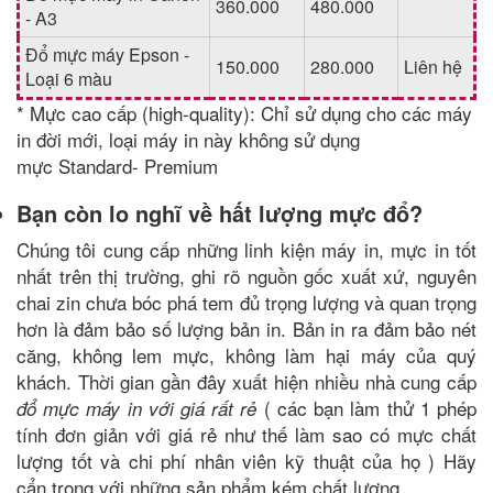
360.000
480.000
- A3
Đổ mực máy Epson -
150.000
280.000
Liên hệ
Loại 6 màu
* Mực cao cấp (high-quality): Chỉ sử dụng cho các máy
in đời mới, loại máy in này không sử dụng
mực Standard- Premium
Bạn còn lo nghĩ về hất lượng mực đổ?
Chúng tôi cung cấp những linh kiện máy in,
mực in tốt
nhất trên thị trường, ghi rõ nguồn gốc xuất xứ, nguyên
chai zin chưa bóc phá tem đủ trọng lượng và quan trọng
hơn là đảm bảo số lượng bản in. Bản in ra đảm bảo nét
căng, không lem mực, không làm hại máy của quý
khách. Thời gian gần đây xuất hiện nhiều nhà cung cấp
( các bạn làm thử 1 phép
đổ mực máy in với giá rất rẻ
tính đơn giản với giá rẻ như thế làm sao có mực chất
lượng tốt và chi phí nhân viên kỹ thuật của họ ) Hãy
cẩn trọng với những sản phẩm kém chất lượng.