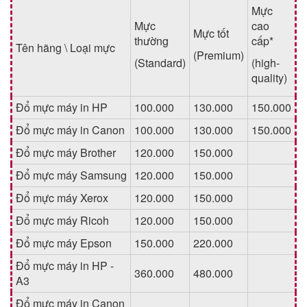
Mực
Mực
cao
Mực tốt
thường
cấp*
Tên hãng \ Loại mực
(Premium)
(Standard)
(high-
quality)
Đổ mực máy in HP
100.000
130.000
150.000
Đổ mực máy in Canon
100.000
130.000
150.000
Đổ mực máy Brother
120.000
150.000
Đổ mực máy Samsung
120.000
150.000
Đổ mực máy Xerox
120.000
150.000
Đổ mực máy Ricoh
120.000
150.000
Đổ mực máy Epson
150.000
220.000
Đổ mực máy in HP -
360.000
480.000
A3
Đổ mực máy in Canon