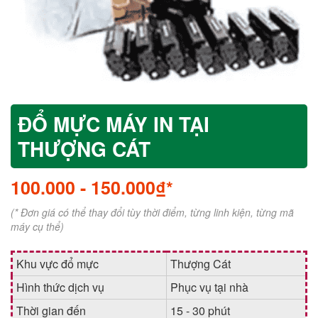
ĐỔ MỰC MÁY IN TẠI
THƯỢNG CÁT
100.000
-
150.000₫*
(* Đơn giá có thể thay đổi tùy thời điểm, từng linh kiện, từng mã
máy cụ thể)
Khu vực đổ mực
Thượng Cát
Hình thức dịch vụ
Phục vụ tại nhà
Thời gian đến
15 - 30 phút