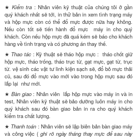
★
: Nhân viên kỹ thuật của chúng tôi ở gần
Kiểm tra
quý khách nhất sẽ tới, in thử bản in xem tình trạng máy
và hộp mực còn có thể đổ mực được nữa hay không.
Nếu còn tốt sẽ tiến hành đổ mực máy in cho quý
khách. Còn nếu hộp mực đã quá kém sẽ báo cho khách
hàng về tình trạng và có phương án thay thế.
★
: Kỹ thuật sẽ tháo hộp mực : tháo chốt giữ
Thao tác
hộp mực, tháo trống, tháo trục từ, gạt mực, gạt từ, trục
từ. vệ sinh các vật tư linh kiện sạch sẽ, đổ bỏ mực thải
cũ, sau đó đổ mực vào mới vào trong hộp mực sau đó
lắp lại như mới.
★
: Nhân viên lắp hộp mực vào máy in và in
Bàn giao
test, Nhân viên kỹ thuật sẽ bảo dưỡng luôn máy in cho
quý khách sau đó bàn giao bản in ra cho quý khách
kiểm tra chất lượng.
★
: Nhân viên sẽ lập biên bản bàn giao máy
Thanh toán
và công việc (
ghi rõ ngày tháng thay mực để sau này