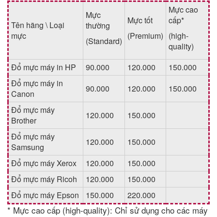
Mực cao
Mực
Mực tốt
cấp*
Tên hãng \ Loại
thường
mực
(Premium)
(high-
(Standard)
quality)
Đổ mực máy in HP
90.000
120.000
150.000
Đổ mực máy in
90.000
120.000
150.000
Canon
Đổ mực máy
120.000
150.000
Brother
Đổ mực máy
120.000
150.000
Samsung
Đổ mực máy Xerox
120.000
150.000
Đổ mực máy Ricoh
120.000
150.000
Đổ mực máy Epson
150.000
220.000
* Mực cao cấp (high-quality): Chỉ sử dụng cho các máy