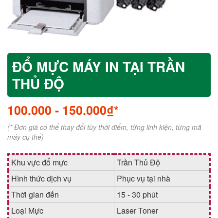
ĐỔ MỰC MÁY IN TẠI TRẦN
THỦ ĐỘ
100.000
-
150.000₫*
(* Đơn giá có thể thay đổi tùy thời điểm, từng linh kiện, từng mã
máy cụ thể)
Khu vực đổ mực
Trần Thủ Độ
Hình thức dịch vụ
Phục vụ tại nhà
Thời gian đến
15 - 30 phút
Loại Mực
Laser Toner