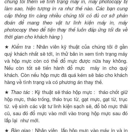
chúng tôi thêm về tình trạng máy in, máy photocopy bị
làm sao, hiện tượng in ra như thế nào. Các bạn cung
cấp thông tin càng nhiều chúng tôi có đủ cơ sở phán
đoán để mang theo vật tư linh kiện máy in, máy
photocopy theo để tiện thay thế luôn đáp ứng tối đa về
)
thời gian cho khách hàng
★
: Nhân viên kỹ thuật của chúng tôi ở gần
Kiểm tra
quý khách nhất sẽ tới, in thử bản in xem tình trạng máy
và hộp mực còn có thể đổ mực được nữa hay không.
Nếu còn tốt sẽ tiến hành đổ mực máy in cho quý
khách. Còn nếu hộp mực đã quá kém sẽ báo cho khách
hàng về tình trạng và có phương án thay thế.
★
: Kỹ thuật sẽ tháo hộp mực : tháo chốt giữ
Thao tác
hộp mực, tháo trống, tháo trục từ, gạt mực, gạt từ, trục
từ. vệ sinh các vật tư linh kiện sạch sẽ, đổ bỏ mực thải
cũ, sau đó đổ mực vào mới vào trong hộp mực sau đó
lắp lại như mới.
★
: Nhân viên lắp hộp mực vào máy in và in
Bàn giao