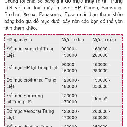
Chúng tôi chia sẻ bảng
giá đổ mực máy in tại Trung
với các loại máy in laser HP, Canon, Samsung,
Liệt
Brother, Xerox, Panasonic, Epson các bạn tham khảo
bảng báo giá đổ mực dưới đây nên các bạn có thể yên
tâm tham khảo.
Hãng máy in
Mực in đen
Mực in màu
Đổ mực canon tại Trung
90000 -
160000 -
Liệt
150000
280000
90000 -
150000 -
Đổ mực HP tại Trung Liệt
150000
280000
Đổ mực brother tại Trung
120000 -
150000 -
Liệt
180000
350000
Đổ mực Samsung
120000 -
Liên hệ
tại Trung Liệt
170000
Đổ mực Xerox tại Trung
120000 -
200000 -
Liệt
170000
350000
Đổ mực ricoh tại Trung
120000 -
350000 -