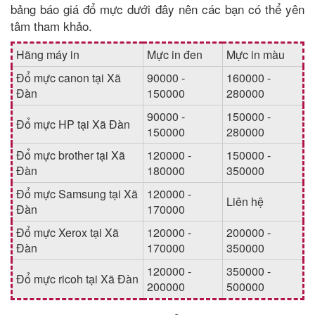
bảng báo giá đổ mực dưới đây nên các bạn có thể yên
tâm tham khảo.
Hãng máy in
Mực in đen
Mực in màu
Đổ mực canon tại Xã
90000 -
160000 -
Đàn
150000
280000
90000 -
150000 -
Đổ mực HP tại Xã Đàn
150000
280000
Đổ mực brother tại Xã
120000 -
150000 -
Đàn
180000
350000
Đổ mực Samsung tại Xã
120000 -
Liên hệ
Đàn
170000
Đổ mực Xerox tại Xã
120000 -
200000 -
Đàn
170000
350000
120000 -
350000 -
Đổ mực ricoh tại Xã Đàn
200000
500000