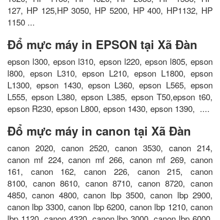
127, HP 125,HP 3050, HP 5200, HP 400, HP1132, HP
1150 ...
Đổ mực máy in EPSON tại Xã Đàn
epson l300, epson l310, epson l220, epson l805, epson
l800, epson L310, epson L210, epson L1800, epson
L1300, epson 1430, epson L360, epson L565, epson
L555, epson L380, epson L385, epson T50,epson t60,
epson R230, epson L800, epson 1430, epson 1390, ....
Đổ mực máy in canon tại Xã Đàn
canon 2020, canon 2520, canon 3530, canon 214,
canon mf 224, canon mf 266, canon mf 269, canon
161, canon 162, canon 226, canon 215, canon
8100, canon 8610, canon 8710, canon 8720, canon
4850, canon 4800, canon lbp 3500, canon lbp 2900,
canon lbp 3300, canon lbp 6200, canon lbp 1210, canon
lbp 1120, canon 4320, canon lbp 3000, canon lbp 6000,