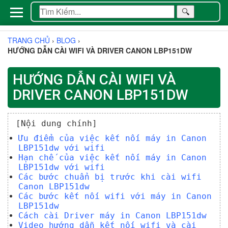
🔍
TRANG CHỦ
›
BLOG
›
HƯỚNG DẪN CÀI WIFI VÀ DRIVER CANON LBP151DW
HƯỚNG DẪN CÀI WIFI VÀ
DRIVER CANON LBP151DW
[Nội dung chính]
Ưu điểm của việc kết nối máy in Canon
LBP151dw với wifi
Hạn chế của việc kết nối máy in Canon
LBP151dw với wifi
Các bước chuẩn bị trước khi cài wifi
Canon LBP151dw
Các bước kết nối wifi với máy in Canon
LBP151dw
Cách cài Driver máy in Canon LBP151dw
Video hướng dẫn kết nối wifi và cài