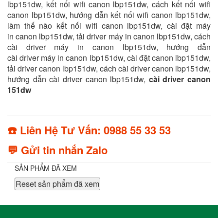
lbp151dw, kết nối wifi canon lbp151dw, cách kết nối wifi
canon lbp151dw, hướng dẫn kết nối wifi canon lbp151dw,
làm thế nào kết nối wifi canon lbp151dw, cài đặt máy
in canon lbp151dw, tải driver máy in canon lbp151dw, cách
cài driver máy in canon lbp151dw, hướng dẫn
cài driver máy in canon lbp151dw, cài đặt canon lbp151dw,
tải driver canon lbp151dw, cách cài driver canon lbp151dw,
hướng dẫn cài driver canon lbp151dw,
cài driver canon
151dw
☎️ Liên Hệ Tư Vấn: 0988 55 33 53
💬 Gửi tin nhắn Zalo
SẢN PHẨM ĐÃ XEM
Reset sản phẩm đã xem