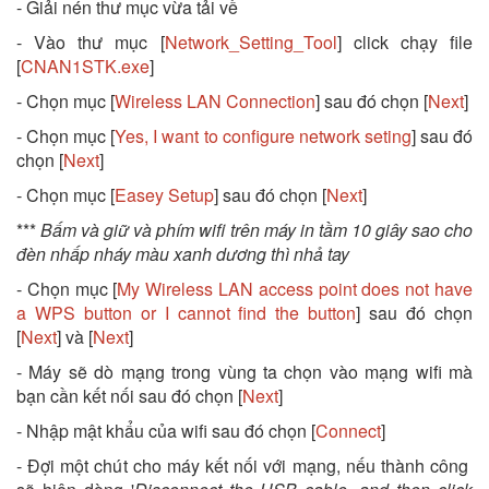
- Giải nén thư mục vừa tải về
- Vào thư mục [
Network_Setting_Tool
] click chạy file
[
CNAN1STK.exe
]
- Chọn mục [
Wireless LAN Connection
] sau đó chọn [
Next
]
- Chọn mục [
Yes, I want to configure network seting
] sau đó
chọn [
Next
]
- Chọn mục [
Easey Setup
] sau đó chọn [
Next
]
***
Bấm và giữ và phím wifi trên máy in tầm 10 giây sao cho
đèn nhấp nháy màu xanh dương thì nhả tay
- Chọn mục [
My Wireless LAN access point does not have
a WPS button or I cannot find the button
] sau đó chọn
[
Next
] và [
Next
]
- Máy sẽ dò mạng trong vùng ta chọn vào mạng wifi mà
bạn cần kết nối sau đó chọn [
Next
]
- Nhập mật khẩu của wifi sau đó chọn [
Connect
]
- Đợi một chút cho máy kết nối với mạng, nếu thành công