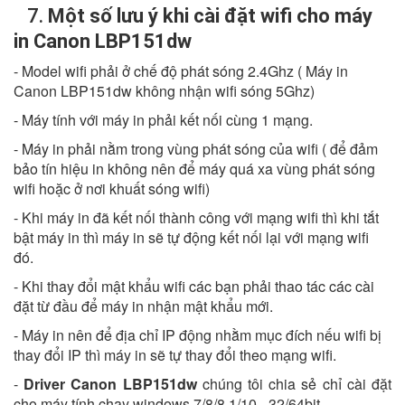
7.
Một số lưu ý khi cài đặt wifi cho máy
in Canon LBP151dw
- Model wifi phải ở chế độ phát sóng 2.4Ghz ( Máy in
Canon LBP151dw không nhận wifi sóng 5Ghz)
- Máy tính với máy in phải kết nối cùng 1 mạng.
- Máy in phải nằm trong vùng phát sóng của wifi ( để đảm
bảo tín hiệu in không nên để máy quá xa vùng phát sóng
wifi hoặc ở nơi khuất sóng wifi)
- Khi máy in đã kết nối thành công với mạng wifi thì khi tắt
bật máy in thì máy in sẽ tự động kết nối lại với mạng wifi
đó.
- Khi thay đổi mật khẩu wifi các bạn phải thao tác các cài
đặt từ đầu để máy in nhận mật khẩu mới.
- Máy in nên để địa chỉ IP động nhằm mục đích nếu wifi bị
thay đổi IP thì máy in sẽ tự thay đổi theo mạng wifi.
-
Driver Canon LBP151dw
chúng tôi chia sẻ chỉ cài đặt
cho máy tính chạy windows 7/8/8.1/10 - 32/64bit