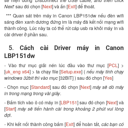
sẽ hiện dòng '
Disconnect the USB cable, and then click
Next
' sau đó chọn [
Next
] và ấn [
Exit
] để thoát.
*** Quan sát trên máy in Canon LBP151dw nếu đèn wifi
sáng đèn xanh dương đứng im là máy đã kết nối mạng wifi
thành công. Lúc này ta có thể rút cáp usb ra khỏi máy in và
cài driver ở phần sau.
5.
Cách cài Driver máy in Canon
LBP151dw
- Vào thư mục giải nén lúc đầu vào thư mục [
PCL
] >
[
uk_eng x64
] > ta chạy file [
Setup.exe
] (
nếu máy tính chạy
windows 32bit thì vào mục
[32BIT] ) sau đó chọn [
Yes
]
- Chọn mục [
Standard
] sau đó chọn [
Next
]
máy sẽ dò máy
in trong mạng trong vài giây
.
- Bấm tích vào ô có máy in [
LBP151
] sau đó chọn [
Next
] và
[
Start
]
máy sẽ tiến hành cài trong khoảng 2 phút vui lòng
đợi
.
- Khi kết nối thành công bấm [
Exit
] để hoàn tất,
các bạn có