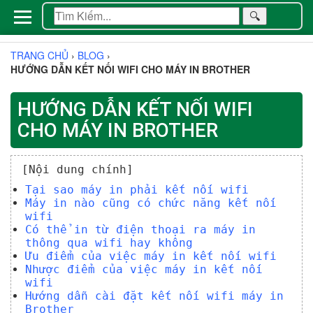
🔍
TRANG CHỦ
›
BLOG
›
HƯỚNG DẪN KẾT NỐI WIFI CHO MÁY IN BROTHER
HƯỚNG DẪN KẾT NỐI WIFI
CHO MÁY IN BROTHER
[Nội dung chính]
Tại sao máy in phải kết nối wifi
Máy in nào cũng có chức năng kết nối
wifi
Có thể in từ điện thoại ra máy in
thông qua wifi hay không
Ưu điểm của việc máy in kết nối wifi
Nhược điểm của việc máy in kết nối
wifi
Hướng dẫn cài đặt kết nối wifi máy in
Brother