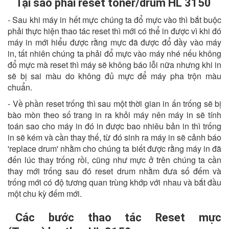
Tại sao phải reset toner/drum HL 3150
- Sau khi máy in hết mực chúng ta đổ mực vào thì bắt buộc
phải thực hiện thao tác reset thì mới có thể in được vì khi đó
máy in mới hiểu được rằng mực đã được đổ đầy vào máy
in, tất nhiên chúng ta phải đổ mực vào máy nhé nếu không
đổ mực mà reset thì máy sẽ không báo lỗi nữa nhưng khi in
sẽ bị sai màu do không đủ mực để máy pha trộn màu
chuẩn.
- Về phần reset trống thì sau một thời gian in ấn trống sẽ bị
bào mòn theo số trang in ra khỏi máy nên máy in sẽ tính
toán sao cho máy in đó in được bao nhiêu bản in thì trống
in sẽ kém và cần thay thế, từ đó sinh ra máy in sẽ cảnh báo
'replace drum' nhằm cho chúng ta biết được rằng máy in đã
đến lúc thay trống rồi, cũng như mực ở trên chúng ta cần
thay mới trống sau đó reset drum nhằm đưa số đếm và
trống mới có độ tương quan trùng khớp với nhau và bắt đầu
một chu kỳ đếm mới.
Các bước thao tác Reset mực