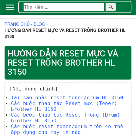
🔍
TRANG CHỦ
›
BLOG
›
HƯỚNG DẪN RESET MỰC VÀ RESET TRỐNG BROTHER HL
3150
HƯỚNG DẪN RESET MỰC VÀ
RESET TRỐNG BROTHER HL
3150
[Nội dung chính]
Tại sao phải reset toner/drum HL 3150
Các bước thao tác Reset mực (Toner)
brother HL 3150
Các bước thao tác Reset Trống (Drum)
brother HL 3150
Các bước reset toner/drum trên có thể
ápp dụng cho máy in nào