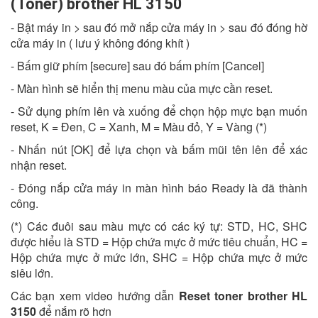
(Toner) brother HL 3150
- Bật máy in > sau đó mở nắp cửa máy in > sau đó đóng hờ
cửa máy in ( lưu ý không đóng khít )
- Bấm giữ phím [secure] sau đó bấm phím [Cancel]
- Màn hình sẽ hiển thị menu màu của mực cần reset.
- Sử dụng phím lên và xuống để chọn hộp mực bạn muốn
reset, K = Đen, C = Xanh, M = Màu đỏ, Y = Vàng (*)
- Nhấn nút [OK] để lựa chọn và bấm mũi tên lên để xác
nhận reset.
- Đóng nắp cửa máy in màn hình báo Ready là đã thành
công.
(*) Các đuôi sau màu mực có các ký tự: STD, HC, SHC
được hiểu là STD = Hộp chứa mực ở mức tiêu chuẩn, HC =
Hộp chứa mực ở mức lớn, SHC = Hộp chứa mực ở mức
siêu lớn.
Các bạn xem video hướng dẫn
Reset toner brother HL
3150
để nắm rõ hơn