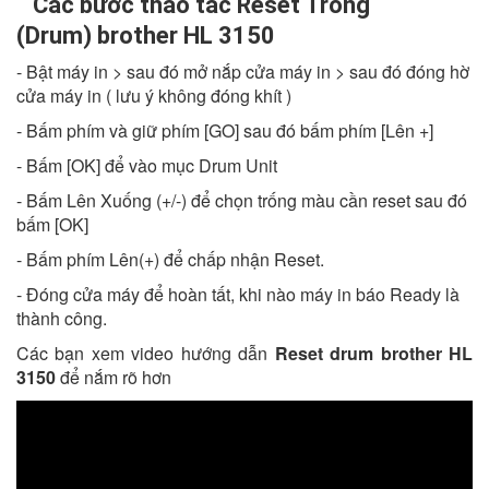
Các bước thao tác Reset Trống
(Drum) brother HL 3150
- Bật máy in > sau đó mở nắp cửa máy in > sau đó đóng hờ
cửa máy in ( lưu ý không đóng khít )
- Bấm phím và giữ phím [GO] sau đó bấm phím [Lên +]
- Bấm [OK] để vào mục Drum Unit
- Bấm Lên Xuống (+/-) để chọn trống màu cần reset sau đó
bấm [OK]
- Bấm phím Lên(+) để chấp nhận Reset.
- Đóng cửa máy để hoàn tất, khi nào máy in báo Ready là
thành công.
Các bạn xem video hướng dẫn
Reset drum brother HL
3150
để nắm rõ hơn