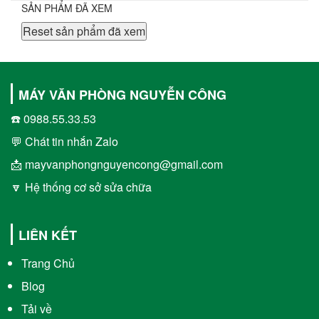
SẢN PHẨM ĐÃ XEM
Reset sản phẩm đã xem
MÁY VĂN PHÒNG NGUYỄN CÔNG
☎️ 0988.55.33.53
💬 Chát tin nhắn Zalo
📩 mayvanphongnguyencong@gmail.com
🔽 Hệ thống cơ sở sửa chữa
LIÊN KẾT
Trang Chủ
Blog
Tải về