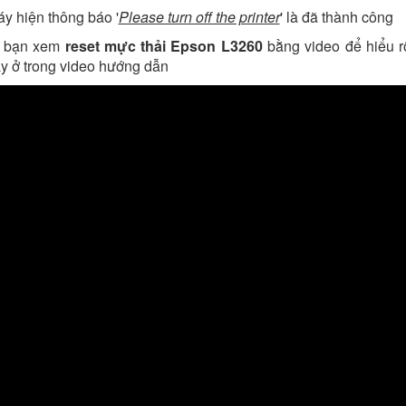
áy hiện thông báo '
Please turn off the printer
' là đã thành công
c bạn xem
reset mực thải Epson L3260
bằng video để hiểu r
y ở trong video hướng dẫn