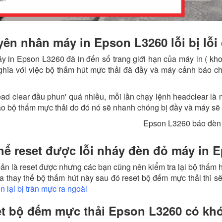
ên nhân máy in Epson L3260 lỗi bị lỗi
y in Epson L3260 đã in đến số trang giới hạn của máy in ( kho
hĩa với việc bộ thấm hút mực thải đã đầy và máy cảnh báo c
ead clear đầu phun' quá nhiều, mỗi lần chạy lệnh headclear là
o bộ thấm mực thải do đó nó sẽ nhanh chóng bị đầy và máy sẽ l
hể reset được lỗi nháy đèn đỏ máy in
ản là reset được nhưng các bạn cũng nên kiểm tra lại bộ thấm h
a thay thế bộ thấm hút này sau đó reset bộ đếm mực thải thì s
n lại bị tràn mực ra ngoài
t bộ đếm mực thải Epson L3260 có kh