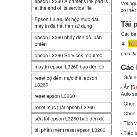
epson L3260 A printer's ink pad is
Với ngư
at the end of its service life
có thể 
Epson L3260 lỗi hộp mực dấu
Tải 
máy in đã hết hạn sử dụng
Các bạn
epson L3260 nháy đèn đỏ luân
⏬
Tải
phiên
( mật k
epson L3260 Services required
Các 
máy in epson L3260 báo đèn đỏ
- Giải n
reset bộ đếm mực thải epson
L3260
- Ấn [
Se
Auto se
reset epson L3260
- Chọn 
reset mực thải epson L3260
- Chọn 
sửa lỗi epson L3260 báo đèn đỏ
- Tích 
tải phần mềm reset epson L3260
- Tiếp 