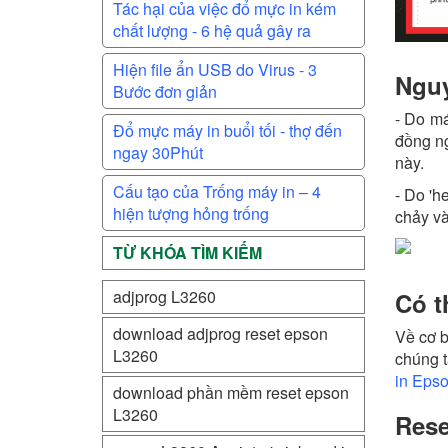
Tác hại của việc đổ mực in kém
chất lượng - 6 hệ quả gây ra
Hiện file ẩn USB do Virus - 3
Nguy
Bước đơn giản
- Do má
Đổ mực máy in buổi tối - thợ đến
đồng ng
ngay 30Phút
này.
Cấu tạo của Trống máy in – 4
- Do 'h
hiện tượng hỏng trống
chảy và
TỪ KHÓA TÌM KIẾM
adjprog L3260
Có t
download adjprog reset epson
Về cơ b
L3260
chúng t
in Epso
download phần mềm reset epson
L3260
Rese