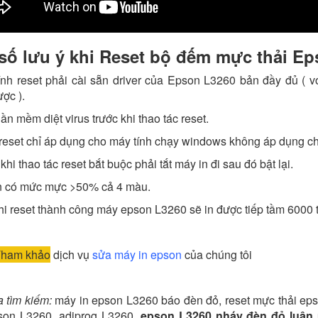
số lưu ý khi Reset bộ đếm mực thải E
ính reset phải cài sẵn driver của Epson L3260 bản đầy đủ ( 
ược ).
hần mềm diệt virus trước khi thao tác reset.
reset chỉ áp dụng cho máy tính chạy windows không áp dụng c
khi thao tác reset bắt buộc phải tắt máy in đi sau đó bật lại.
in có mức mực >50% cả 4 màu.
hi reset thành công máy epson L3260 sẽ in được tiếp tầm 6000 tran
ham khảo
dịch vụ
sửa máy in epson
của chúng tôi
a tìm kiếm:
máy in epson L3260 báo đèn đỏ, reset mực thải ep
pson L3260, adjprog L3260,
epson L3260 nháy đèn đỏ luân 