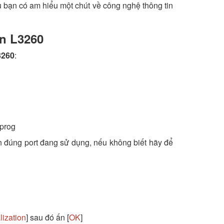
 bạn có am hiểu một chút về công nghệ thông tin
n L3260
3260
:
jprog
n đúng port đang sử dụng, nếu không biết hãy để
alization
] sau đó ấn [
OK
]