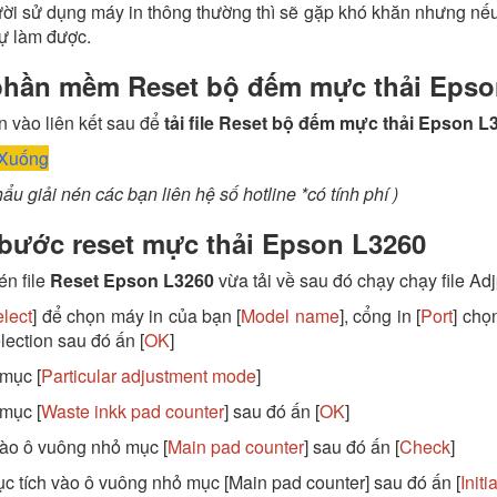
ời sử dụng máy in thông thường thì sẽ gặp khó khăn nhưng nếu
tự làm được.
phần mềm Reset bộ đếm mực thải Epso
 vào liên kết sau để
tải file Reset bộ đếm mực thải Epson L
 Xuống
hẩu giải nén các bạn liên hệ số hotline *có tính phí )
bước reset mực thải Epson L3260
én file
Reset Epson L3260
vừa tải về sau đó chạy chạy file Ad
lect
] để chọn máy in của bạn [
Model name
], cổng in [
Port
] chọ
lection sau đó ấn [
OK
]
mục [
Particular adjustment mode
]
mục [
Waste inkk pad counter
] sau đó ấn [
OK
]
vào ô vuông nhỏ mục [
Main pad counter
] sau đó ấn [
Check
]
tục tích vào ô vuông nhỏ mục [Main pad counter] sau đó ấn [
Initi