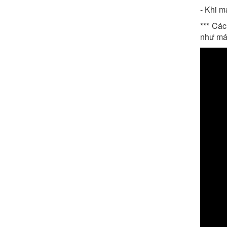
- Khi m
*** Cá
như má