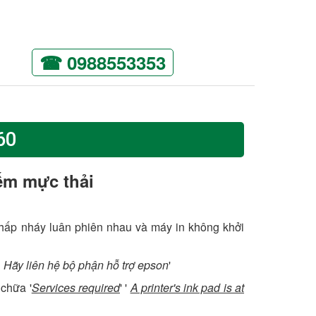
☎ 0988553353
60
ếm mực thải
 nhấp nháy luân phiên nhau và máy in không khởi
 Hãy liên hệ bộ phận hỗ trợ epson
'
 chữa '
Services required
' '
A printer's ink pad is at