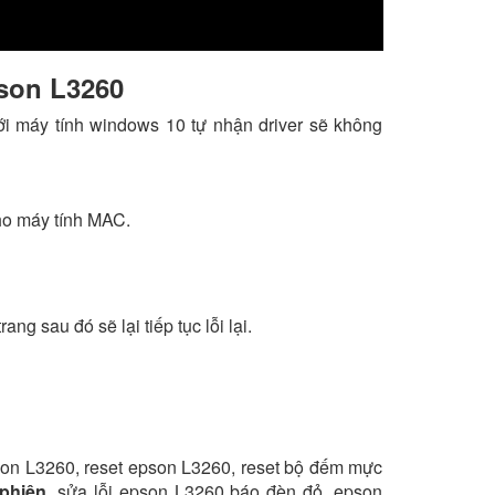
pson L3260
với máy tính windows 10 tự nhận driver sẽ không
ho máy tính MAC.
g sau đó sẽ lại tiếp tục lỗi lại.
son L3260, reset epson L3260, reset bộ đếm mực
phiên
,
sửa lỗi epson L3260 báo đèn đỏ, epson