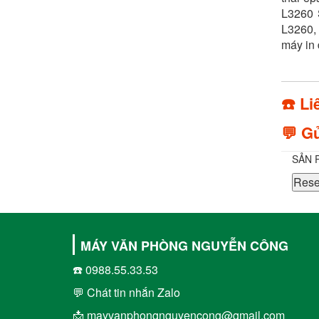
L3260 S
L3260,
máy in 
☎️ Li
💬 Gử
SẢN 
Rese
MÁY VĂN PHÒNG NGUYỄN CÔNG
☎️ 0988.55.33.53
💬 Chát tin nhắn Zalo
📩 mayvanphongnguyencong@gmail.com