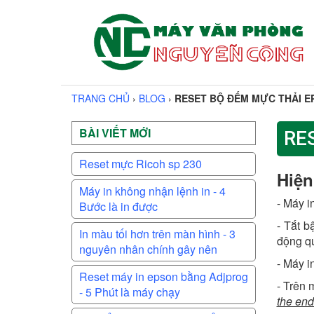
TRANG CHỦ
›
BLOG
›
RESET BỘ ĐẾM MỰC THẢI E
BÀI VIẾT MỚI
RE
Reset mực Ricoh sp 230
Hiện
Máy in không nhận lệnh in - 4
- Máy i
Bước là in được
- Tắt b
In màu tối hơn trên màn hình - 3
động qu
nguyên nhân chính gây nên
- Máy i
Reset máy in epson bằng Adjprog
- Trên 
- 5 Phút là máy chạy
the end