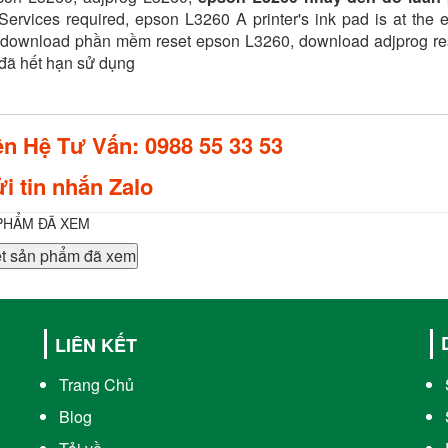
ervices required, epson L3260 A printer's ink pad is at the e
 download phần mềm reset epson L3260, download adjprog re
đã hết hạn sử dụng
ên Hệ Tư Vấn: 0988 55 33 53
i tin nhắn Zalo
PHẨM ĐÃ XEM
t sản phẩm đã xem
LIÊN KẾT
Trang Chủ
Blog