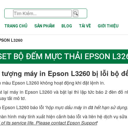
🔍
TRANG CHỦ
SẢN PHẨM
BLOG
TẢI VỀ
GIỚI THIỆU
PSON L3260
SET BỘ ĐẾM MỰC THẢI EPSON L32
 tượng máy in Epson L3260 bị lỗi bộ đ
n màu Epson L3260 không hoạt động khi đặt lệnh in.
ật lại máy in Epson L3260 và bật lại thì lập tức báo 2 đèn đỏ
ay tải mô tơ.
n Epson L3260 báo lỗi '
hộp mực dấu máy in đã hết hạn sử dụng.
màn hình máy tính xuất hiện cảnh báo lỗi và liên hệ dịch vụ sửa
 of its service life. Please contact Epson Support
'