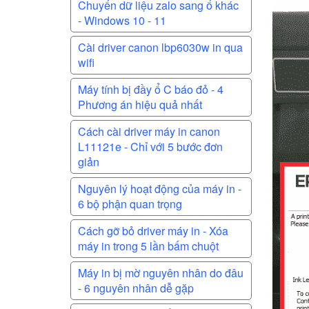
Chuyển dữ liệu zalo sang ổ khác
- Windows 10 - 11
Cài driver canon lbp6030w in qua
wifi
Máy tính bị đầy ổ C báo đỏ - 4
Phương án hiệu quả nhất
Cách cài driver máy in canon
L11121e - Chỉ với 5 bước đơn
giản
Nguyên lý hoạt động của máy in -
6 bộ phận quan trọng
Cách gỡ bỏ driver máy in - Xóa
máy in trong 5 lần bấm chuột
Máy in bị mờ nguyên nhân do đâu
- 6 nguyên nhân dễ gặp