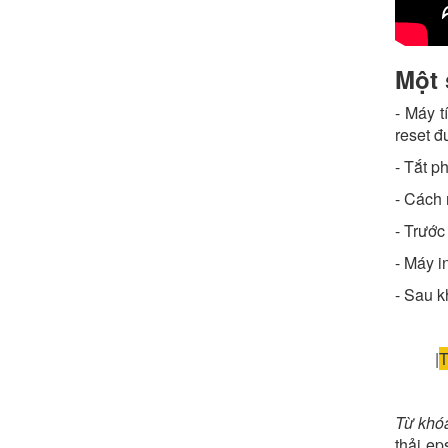
Một 
- Máy t
reset đ
- Tắt p
- Cách 
- Trước 
- Máy 
- Sau k
|
T
Từ khó
thải e