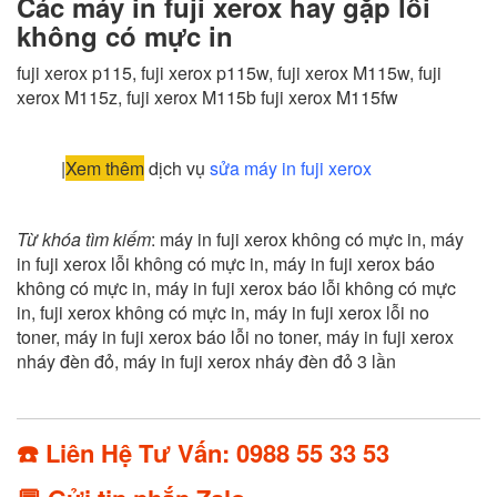
Các máy in fuji xerox hay gặp lỗi
không có mực in
fuji xerox p115, fuji xerox p115w, fuji xerox M115w, fuji
xerox M115z, fuji xerox M115b fuji xerox M115fw
|
Xem thêm
dịch vụ
sửa máy in fuji xerox
Từ khóa tìm kiếm
: máy in fuji xerox không có mực in, máy
in fuji xerox lỗi không có mực in, máy in fuji xerox báo
không có mực in, máy in fuji xerox báo lỗi không có mực
in, fuji xerox không có mực in, máy in fuji xerox lỗi no
toner, máy in fuji xerox báo lỗi no toner, máy in fuji xerox
nháy đèn đỏ, máy in fuji xerox nháy đèn đỏ 3 lần
☎️ Liên Hệ Tư Vấn: 0988 55 33 53