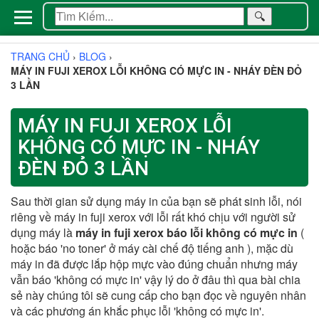
🔍
TRANG CHỦ
›
BLOG
›
MÁY IN FUJI XEROX LỖI KHÔNG CÓ MỰC IN - NHÁY ĐÈN ĐỎ
3 LẦN
MÁY IN FUJI XEROX LỖI
KHÔNG CÓ MỰC IN - NHÁY
ĐÈN ĐỎ 3 LẦN
Sau thời gian sử dụng máy in của bạn sẽ phát sinh lỗi, nói
riêng về máy in fuji xerox với lỗi rất khó chịu với người sử
dụng máy là
máy in fuji xerox báo lỗi không có mực in
(
hoặc báo 'no toner' ở máy cài chế độ tiếng anh ), mặc dù
máy in đã được lắp hộp mực vào đúng chuẩn nhưng máy
vẫn báo 'không có mực in' vậy lý do ở đâu thì qua bài chia
sẻ này chúng tôi sẽ cung cấp cho bạn đọc về nguyên nhân
và các phương án khắc phục lỗi 'không có mực in'.