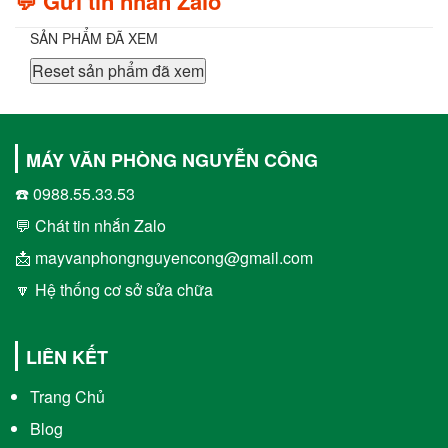
💬 Gửi tin nhắn Zalo
SẢN PHẨM ĐÃ XEM
Reset sản phẩm đã xem
MÁY VĂN PHÒNG NGUYỄN CÔNG
☎️ 0988.55.33.53
💬 Chát tin nhắn Zalo
📩 mayvanphongnguyencong@gmail.com
🔽 Hệ thống cơ sở sửa chữa
LIÊN KẾT
Trang Chủ
Blog