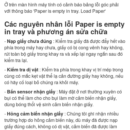
Ở trên màn hình máy tính có cảnh báo bảng lỗi góc phải
với thông báo 'Paper is empty in tray. Load Paper'
Các nguyên nhân lỗi Paper is empty
in tray và phương án sửa chữa
-
Nạp giấy chưa đúng
: Kiểm tra giấy đã được đẩy hết vào
phía trong máy hay chưa, giấy có bị cong vênh hay không,
rút toàn bộ giấy trong khay ra và xếp lại ngay ngắn sau đó
kiểm tra lại.
-
Kiểm tra dị vật
: Kiểm tra phía trong khay vị trí mép trong
cùng có mắc kẹt vật thể lạ cản đường giấy hay không, nếu
có hãy cố loại bỏ chúng ra khỏi máy.
-
Bẩn sensor nhận giấy
: Máy đặt ở nơi thường xuyên có
bụi có thể làm cho cho bụi làm mờ cảm biến nhận giấy,
dùng bóng thổi vệ sinh cảm biến nhận giấy.
-
Hỏng cảm biến nhận giấy
: Chúng tôi ghi nhận nhiều
trường hợp do hỏng cảm biến này, dù máy đã được nạp
giấy đúng cách, không có dị vật, cảm biến đã được làm