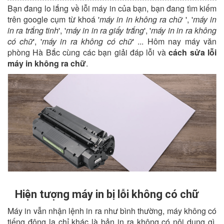
Bạn đang lo lắng về lỗi máy in của bạn, bạn đang tìm kiếm
trên google cụm từ khoá '
máy in in không ra chữ
', '
máy in
in ra trắng tinh
', '
máy in in ra giấy trắng
', '
máy in in ra không
có chữ
', '
máy in ra không có chữ
' ... Hôm nay máy văn
phòng Hà Bắc cùng các bạn giải đáp lỗi và
cách sửa lỗi
máy in không ra chữ
.
Hiện tượng máy in bị lỗi không có chữ
Máy in vẫn nhận lệnh in ra như bình thường, máy không có
tiếng động lạ chỉ khác là bản in ra không có nội dung gì,