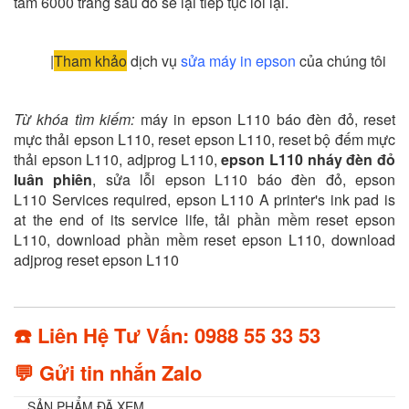
tầm 6000 trang sau đó sẽ lại tiếp tục lỗi lại.
|
Tham khảo
dịch vụ
sửa máy in epson
của chúng tôi
Từ khóa tìm kiếm:
máy in epson L110 báo đèn đỏ, reset
mực thải epson L110, reset epson L110, reset bộ đếm mực
thải epson L110, adjprog L110,
epson L110 nháy đèn đỏ
luân phiên
,
sửa lỗi epson L110 báo đèn đỏ, epson
L110 Services required, epson L110 A printer's ink pad is
at the end of its service life, tải phần mềm reset epson
L110, download phần mềm reset epson L110, download
adjprog reset epson L110
☎️ Liên Hệ Tư Vấn: 0988 55 33 53
💬 Gửi tin nhắn Zalo
SẢN PHẨM ĐÃ XEM