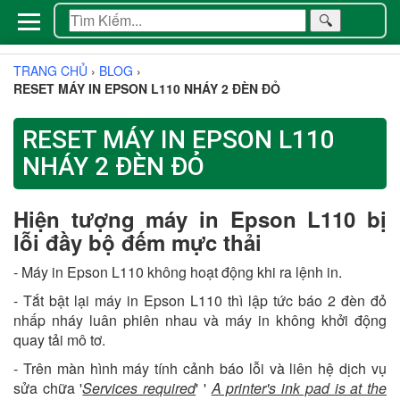
🔍
TRANG CHỦ
›
BLOG
›
RESET MÁY IN EPSON L110 NHÁY 2 ĐÈN ĐỎ
RESET MÁY IN EPSON L110
NHÁY 2 ĐÈN ĐỎ
Hiện tượng máy in Epson L110 bị
lỗi đầy bộ đếm mực thải
- Máy in Epson L110 không hoạt động khi ra lệnh in.
- Tắt bật lại máy in Epson L110 thì lập tức báo 2 đèn đỏ
nhấp nháy luân phiên nhau và máy in không khởi động
quay tải mô tơ.
- Trên màn hình máy tính cảnh báo lỗi và liên hệ dịch vụ
sửa chữa '
Services required
' '
A printer's ink pad is at the