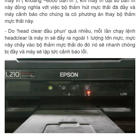
máy in ( khoảng ~6000 bản in ), khi máy in đạt số bản in
này đồng nghĩa với việc bộ thấm hút mực thải đã đầy và
máy cảnh báo cho chúng ta có phương án thay bộ thấm
mực thải này.
- Do 'head clear đầu phun' quá nhiều, mỗi lần chạy lệnh
headclear là máy in sẽ đẩy ra ngoài 1 lượng lớn mực, mực
này chảy vào bộ thấm mực thải do đó nó sẽ nhanh chóng
bị đầy và máy sẽ lập tức cảnh báo lỗi.