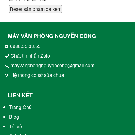
Reset sản phẩm đã xem
MÁY VĂN PHÒNG NGUYỄN CÔNG
☎️ 0988.55.33.53
💬 Chát tin nhắn Zalo
📩 mayvanphongnguyencong@gmail.com
🔽 Hệ thống cơ sở sửa chữa
LIÊN KẾT
Trang Chủ
Blog
Tải về