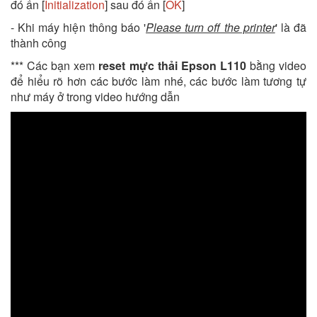
đó ấn [
Initialization
] sau đó ấn [
OK
]
- Khi máy hiện thông báo '
Please turn off the printer
' là đã
thành công
*** Các bạn xem
reset mực thải Epson L110
bằng video
để hiểu rõ hơn các bước làm nhé, các bước làm tương tự
như máy ở trong video hướng dẫn