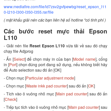
www.mediafire.com/file/ld7zsv2gvfpewbg/reset_epson_l11
0-l210-l300-l350-l355.rar/file
( mật khẩu giải nén các bạn liên hệ số hotline *có tính phí )
Các bước reset mực thải Epson
L110
- Giải nén file
Reset Epson L110
vừa tải về sau đó chạy
chạy file Adjprog
- Ấn [
Select
] để chọn máy in của bạn [
Model name
], cổng
in [
Port
] chọn đúng port đang sử dụng, nếu không biết hãy
để Auto selection sau đó ấn [OK]
- Chọn mục [
Particular adjustment mode
]
- Chọn mục [
Waste inkk pad counter
] sau đó ấn [
OK
]
- Tích vào ô vuông nhỏ mục [
Main pad counter
] sau đó ấn
[
Check
]
- Tiếp tục tích vào ô vuông nhỏ mục [
Main pad counter
] sau