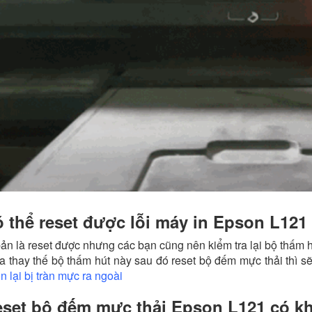
 thể reset được lỗi máy in Epson L121
ản là reset được nhưng các bạn cũng nên kiểm tra lại bộ thấm h
a thay thế bộ thấm hút này sau đó reset bộ đếm mực thải thì s
n lại bị tràn mực ra ngoài
set bộ đếm mực thải Epson L121 có k