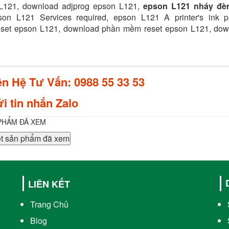
L121, download adjprog epson L121,
epson L121 nháy đèn
son L121 Services required, epson L121 A printer's ink pa
set epson L121, download phần mềm reset epson L121, down
ên Hệ Tư Vấn: 0988 55 33 53
i tin nhắn Zalo
PHẨM ĐÃ XEM
t sản phẩm đã xem
LIÊN KẾT
Trang Chủ
Blog