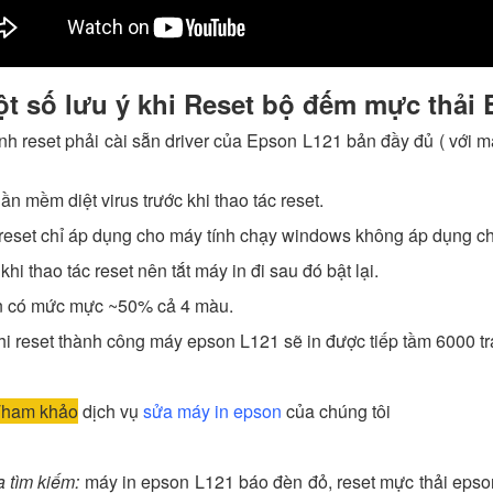
t số lưu ý khi Reset bộ đếm mực thải
ính reset phải cài sẵn driver của Epson L121 bản đầy đủ ( với 
hần mềm diệt virus trước khi thao tác reset.
reset chỉ áp dụng cho máy tính chạy windows không áp dụng c
khi thao tác reset nên tắt máy in đi sau đó bật lại.
in có mức mực ~50% cả 4 màu.
hi reset thành công máy epson L121 sẽ in được tiếp tầm 6000 trang
ham khảo
dịch vụ
sửa máy in epson
của chúng tôi
a tìm kiếm:
máy in epson L121 báo đèn đỏ, reset mực thải epso