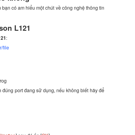
 bạn có am hiểu một chút về công nghệ thông tin
son L121
121
:
file
prog
n đúng port đang sử dụng, nếu không biết hãy để