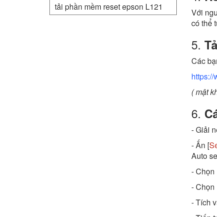
tải phần mềm reset epson L121
Với ngư
có thể 
5.
Tả
Các bạn
https:/
( mật k
6.
Cá
- Giải n
- Ấn [
Se
Auto se
- Chọn 
- Chọn 
- Tích 