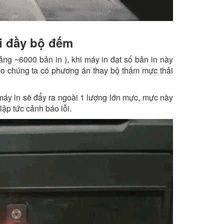
i đầy bộ đếm
ng ~6000 bản in ), khi máy in đạt số bản in này
ho chúng ta có phương án thay bộ thấm mực thải
 máy in sẽ đẩy ra ngoài 1 lượng lớn mực, mực này
ập tức cảnh báo lỗi.