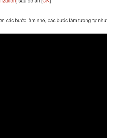
alization
] sau đó ấn [
OK
]
ơn các bước làm nhé, các bước làm tương tự như