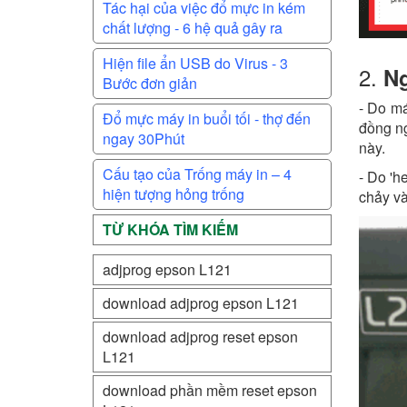
Tác hại của việc đổ mực in kém
chất lượng - 6 hệ quả gây ra
Hiện file ẩn USB do Virus - 3
2.
Ng
Bước đơn giản
- Do má
Đổ mực máy in buổi tối - thợ đến
đồng ng
ngay 30Phút
này.
Cấu tạo của Trống máy in – 4
- Do 'h
hiện tượng hỏng trống
chảy và
TỪ KHÓA TÌM KIẾM
adjprog epson L121
download adjprog epson L121
download adjprog reset epson
L121
download phần mềm reset epson