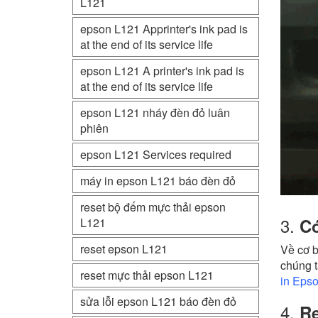
L121
epson L121 Apprinter's ink pad is
at the end of its service life
epson L121 A printer's ink pad is
at the end of its service life
epson L121 nháy đèn đỏ luân
phiên
epson L121 Services required
máy in epson L121 báo đèn đỏ
reset bộ đếm mực thải epson
3.
Có
L121
reset epson L121
Về cơ b
chúng t
reset mực thải epson L121
in Epso
sửa lỗi epson L121 báo đèn đỏ
4.
Re