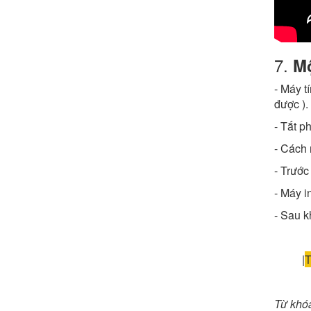
7.
Mộ
- Máy t
được ).
- Tắt p
- Cách 
- Trước 
- Máy 
- Sau k
|
T
Từ khó