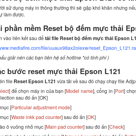
ời sử dụng máy in thông thường thì sẽ gặp khó khăn nhưng nếu
tự làm được.
i phần mềm Reset bộ đếm mực thải Ep
 vào liên kết sau để
tải file Reset bộ đếm mực thải Epson L
/www.mediafire.com/file/uuaux98ax2oiexw/reset_Epson_L121.rar/
hẩu giải nén các bạn liên hệ số hotline *có tính phí )
c bước reset mực thải Epson L121
én file
Reset Epson L121
vừa tải về sau đó chạy chạy file Adj
lect
] để chọn máy in của bạn [
Model name
], cổng in [
Port
] chọ
lection sau đó ấn [OK]
mục [
Particular adjustment mode
]
mục [
Waste inkk pad counter
] sau đó ấn [
OK
]
vào ô vuông nhỏ mục [
Main pad counter
] sau đó ấn [
Check
]