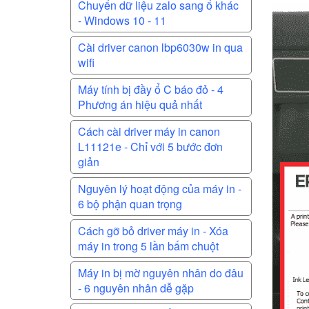
Chuyển dữ liệu zalo sang ổ khác
- Windows 10 - 11
Cài driver canon lbp6030w in qua
wifi
Máy tính bị đầy ổ C báo đỏ - 4
Phương án hiệu quả nhất
Cách cài driver máy in canon
L11121e - Chỉ với 5 bước đơn
giản
Nguyên lý hoạt động của máy in -
6 bộ phận quan trọng
Cách gỡ bỏ driver máy in - Xóa
máy in trong 5 lần bấm chuột
Máy in bị mờ nguyên nhân do đâu
- 6 nguyên nhân dễ gặp