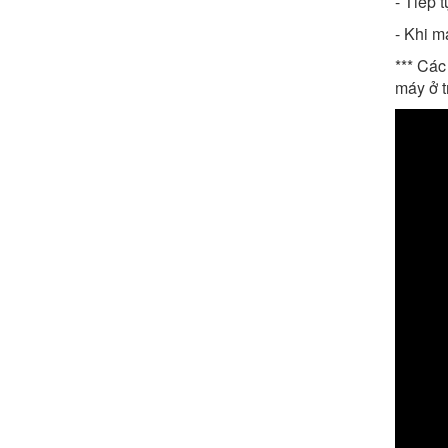
- Tiếp 
- Khi m
*** Cá
máy ở 