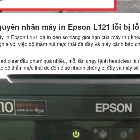
uyên nhân máy in Epson L121 lỗi bị lỗ
y in Epson L121 đã in đến số trang giới hạn của máy in ( khoả
hĩa với việc bộ thấm hút mực thải đã đầy và máy cảnh báo c
ead clear đầu phun' quá nhiều, mỗi lần chạy lệnh headclear là
o bộ thấm mực thải do đó nó sẽ nhanh chóng bị đầy và máy sẽ l