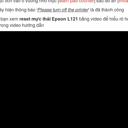
tục tích vào ô vuông nhỏ mục [
Main pad counter
] sau đó ấn [
Initi
áy hiện thông báo '
Please turn off the printer
' là đã thành công
c bạn xem
reset mực thải Epson L121
bằng video để hiểu rõ h
trong video hướng dẫn