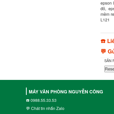
epson 
đỏ, ep
mềm re
L121
☎️ Li
💬 Gử
SẢN 
Rese
MÁY VĂN PHÒNG NGUYỄN CÔNG
☎️ 0988.55.33.53
💬 Chát tin nhắn Zalo