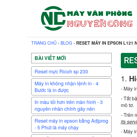
TRANG CHỦ
›
BLOG
›
RESET MÁY IN EPSON L121 
BÀI VIẾT MỚI
RE
Reset mực Ricoh sp 230
1.
Hi
Máy in không nhận lệnh in - 4
- Máy i
Bước là in được
- Tắt b
In màu tối hơn trên màn hình - 3
mô tơ.
nguyên nhân chính gây nên
- Trên 
Reset máy in epson bằng Adjprog
its ser
- 5 Phút là máy chạy
- Máy i