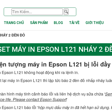
🔍
TRANG CHỦ
SẢN PHẨM
BLOG
TẢI VỀ
GIỚI THIỆU
NHÁY 2 ĐÈN ĐỎ
SET MÁY IN EPSON L121 NHÁY 2 Đ
ện tượng máy in Epson L121 bị lỗi đầy
n Epson L121 không hoạt động khi ra lệnh in.
ật lại máy in Epson L121 thì lập tức báo 2 đèn đỏ nhấp nháy lu
màn hình máy tính cảnh báo lỗi và liên hệ dịch vụ sửa chữa '
Ser
vice life. Please contact Epson Support
'
n Epson L121 báo lỗi '
hộp mực dấu máy in đã hết hạn sử dụng. H