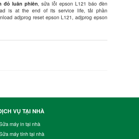
 đỏ luân phiên
,
sửa lỗi epson L121 báo đèn
d is at the end of its service life, tải phần
load adjprog reset epson L121, adjprog epson
DỊCH VỤ TẠI NHÀ
Sửa máy in tại nhà
Sửa máy tính tại nhà