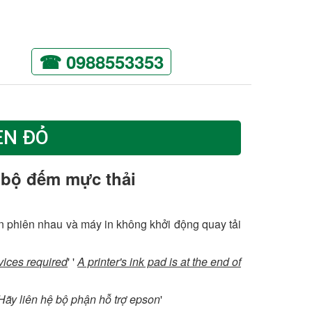
☎ 0988553353
ÈN ĐỎ
 bộ đếm mực thải
ân phiên nhau và máy in không khởi động quay tải
vices required
' '
A printer's ink pad is at the end of
ãy liên hệ bộ phận hỗ trợ epson
'